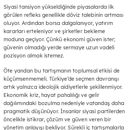
TÜLİN YALMAN
Siyasi tansiyon yükseldiğinde piyasalarda ilk
Çok sert
görülen refleks genellikle döviz talebinin artması
oluyor. Ardından borsa dalgalanıyor, yatırım
kararları erteleniyor ve şirketler bekleme
TÜLİN YALMAN
moduna geçiyor. Çünkü ekonomi güven ister;
Şeker deyip geçme
güvenin olmadığı yerde sermaye uzun vadeli
pozisyon almak istemez.
TÜLİN YALMAN
Öte yandan bu tartışmanın toplumsal etkisi de
Zorlu süreç
küçümsenmemeli. Türkiye’de seçmen davranışı
artık yalnızca ideolojik aidiyetlerle şekillenmiyor.
Ekonomik kriz, hayat pahalılığı ve gelir
TÜLİN YALMAN
dağılımındaki bozulma nedeniyle vatandaş daha
Geçici rahatlama mı çözüm mü?
pragmatik düşünüyor. İnsanlar siyasi partilerden
öncelikle istikrar, çözüm ve güven veren bir
yönetim anlayışı bekliyor. Sürekli iç tartışmalarla