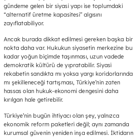
TÜLİN YALMAN
gündeme gelen bir siyasi yapı ise toplumdaki
“alternatif üretme kapasitesi” algısını
İlham veren kadınlar
zayıflatabiliyor.
Ancak burada dikkat edilmesi gereken başka bir
TÜLİN YALMAN
nokta daha var. Hukukun siyasetin merkezine bu
Traktörleri ile Selanik'te eylem
kadar yoğun biçimde taşınması, uzun vadede
yapan çiftçiler hükümetten destek
demokratik kültürü de yıpratabilir. Siyasi
taleplerini traktörleri ile…
rekabetin sandıkta mı yoksa yargı koridorlarında
TÜLİN YALMAN
mı şekilleneceği tartışması, Türkiye’nin zaten
Tarım geleceğe taşınır mı?
hassas olan hukuk-ekonomi dengesini daha
kırılgan hale getirebilir.
AVNİ ÖZGÜREL
Türkiye’nin bugün ihtiyacı olan şey, yalnızca
İsrail Fransa'nın holokost suçunu
ekonomik reform paketleri değil; aynı zamanda
unuttu mu?
kurumsal güvenin yeniden inşa edilmesi. İktidarın