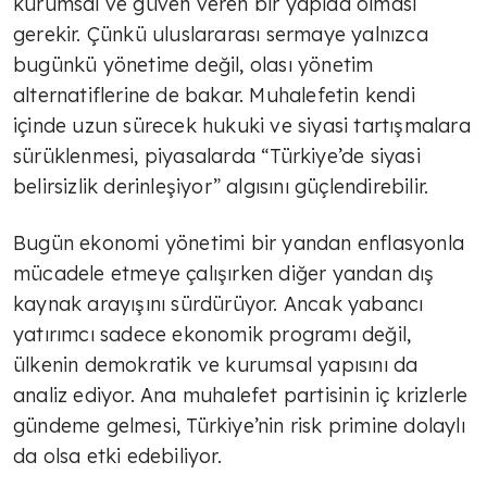
kurumsal ve güven veren bir yapıda olması
gerekir. Çünkü uluslararası sermaye yalnızca
Markalaşmak
bugünkü yönetime değil, olası yönetim
alternatiflerine de bakar. Muhalefetin kendi
TÜLİN YALMAN
içinde uzun sürecek hukuki ve siyasi tartışmalara
sürüklenmesi, piyasalarda “Türkiye’de siyasi
Yeni ekonomik yol
belirsizlik derinleşiyor” algısını güçlendirebilir.
Bugün ekonomi yönetimi bir yandan enflasyonla
TÜLİN YALMAN
mücadele etmeye çalışırken diğer yandan dış
Hazır mıyız, hayır!
kaynak arayışını sürdürüyor. Ancak yabancı
yatırımcı sadece ekonomik programı değil,
ülkenin demokratik ve kurumsal yapısını da
TÜLİN YALMAN
analiz ediyor. Ana muhalefet partisinin iç krizlerle
Tarifeler
gündeme gelmesi, Türkiye’nin risk primine dolaylı
da olsa etki edebiliyor.