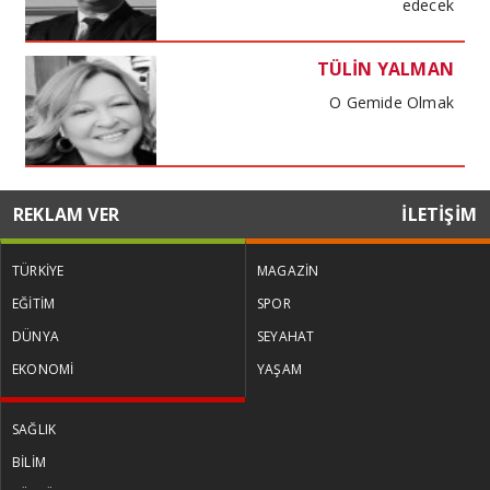
edecek
TÜLİN YALMAN
O Gemide Olmak
MUSTAFA DENİZ
REKLAM VER
İLETİŞİM
Kira kıskacında haneler maliyet
baskısında işletmeler
TÜRKİYE
MAGAZİN
EĞİTİM
SPOR
TÜLİN YALMAN
DÜNYA
SEYAHAT
Küresel Kadınlar Zirvesi
EKONOMİ
YAŞAM
SAĞLIK
PROF. DR. VİŞNE KORKMAZ
BİLİM
Ermenistan parlamento seçimleri