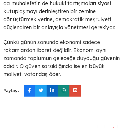
da muhalefetin de hukuki tartışmaları siyasi
TÜLİN YALMAN
kutuplaşmayı derinleştiren bir zemine
Böyle olmayacak
dönüştürmek yerine, demokratik meşruiyeti
güçlendiren bir anlayışla yönetmesi gerekiyor.
AVNİ ÖZGÜREL
Çünkü günün sonunda ekonomi sadece
Ahmed Şara Ankara'da
rakamlardan ibaret değildir. Ekonomi aynı
zamanda toplumun geleceğe duyduğu güvenin
adıdır. O güven sarsıldığında ise en büyük
TÜLİN YALMAN
maliyeti vatandaş öder.
Sosyal çürüme
Paylaş :
TÜLİN YALMAN
Küresel havacılık