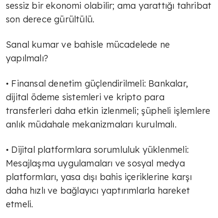
sessiz bir ekonomi olabilir; ama yarattığı tahribat
Zorlu süreç
son derece gürültülü.
Sanal kumar ve bahisle mücadelede ne
TÜLİN YALMAN
yapılmalı?
Geçici rahatlama mı çözüm mü?
• Finansal denetim güçlendirilmeli: Bankalar,
dijital ödeme sistemleri ve kripto para
TÜLİN YALMAN
transferleri daha etkin izlenmeli; şüpheli işlemlere
İlham veren kadınlar
anlık müdahale mekanizmaları kurulmalı.
• Dijital platformlara sorumluluk yüklenmeli:
TÜLİN YALMAN
Mesajlaşma uygulamaları ve sosyal medya
Traktörleri ile Selanik'te eylem
platformları, yasa dışı bahis içeriklerine karşı
yapan çiftçiler hükümetten destek
daha hızlı ve bağlayıcı yaptırımlarla hareket
taleplerini traktörleri ile…
etmeli.
TÜLİN YALMAN