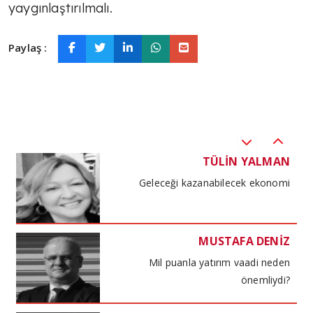
TÜLİN YALMAN
yaygınlaştırılmalı.
Sosyal çürüme
Paylaş :
TÜLİN YALMAN
Küresel havacılık
TÜLİN YALMAN
Geleceği kazanabilecek ekonomi
MUSTAFA DENİZ
Mil puanla yatırım vaadi neden
önemliydi?