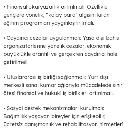
• Finansal okuryazarlık artırılmalı: Özellikle
Tarım geleceğe taşınır mı?
gençlere yönelik, “kolay para” algısını kıran
eğitim programları yaygınlaştırılmalı.
AVNİ ÖZGÜREL
• Caydırıcı cezalar uygulanmalı: Yasa dışı bahis
İsrail Fransa'nın holokost suçunu
organizatörlerine yönelik cezalar, ekonomik
unuttu mu?
büyüklükle orantılı ve gerçekten caydırıcı hale
getirilmeli.
TÜLİN YALMAN
Böyle olmayacak
• Uluslararası iş birliği sağlanmalı: Yurt dışı
merkezli sanal kumar ağlarıyla mücadelede sınır
ötesi finansal ve hukuki iş birlikleri artırılmalı.
AVNİ ÖZGÜREL
Ahmed Şara Ankara'da
• Sosyal destek mekanizmaları kurulmalı:
Bağımlılık yaşayan bireyler için erişilebilir,
ücretsiz danışmanlık ve rehabilitasyon hizmetleri