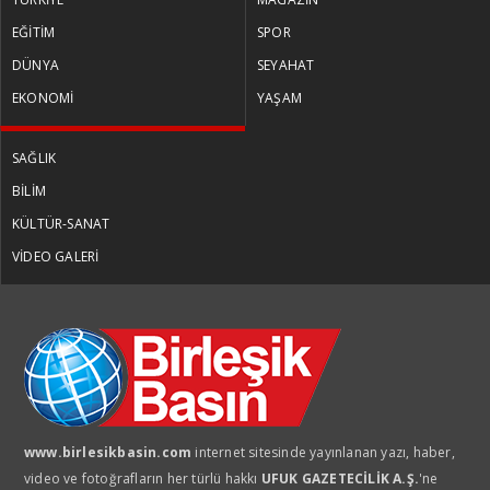
EĞİTİM
SPOR
TÜLİN YALMAN
DÜNYA
SEYAHAT
Küresel Kadınlar Zirvesi
EKONOMİ
YAŞAM
SAĞLIK
PROF. DR. VİŞNE KORKMAZ
BİLİM
Ermenistan parlamento seçimleri
KÜLTÜR-SANAT
öncesi neredeyiz?
VİDEO GALERİ
MUSTAFA DENİZ
Bütçenin patronu kira oldu
MUSTAFA DENİZ
www.birlesikbasin.com
internet sitesinde yayınlanan yazı, haber,
Sessiz çarşılar daralan cüzdanlar
video ve fotoğrafların her türlü hakkı
UFUK GAZETECİLİK A.Ş.
'ne