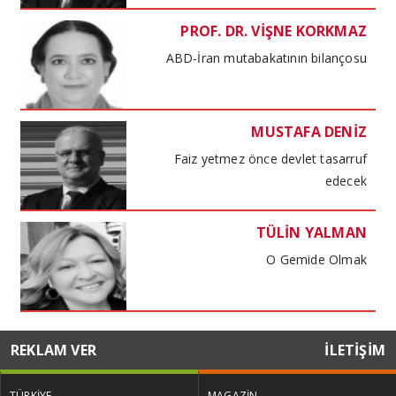
PROF. DR. VİŞNE KORKMAZ
ABD-İran mutabakatının bilançosu
MUSTAFA DENİZ
Faiz yetmez önce devlet tasarruf
edecek
TÜLİN YALMAN
O Gemide Olmak
MUSTAFA DENİZ
REKLAM VER
İLETİŞİM
Kira kıskacında haneler maliyet
baskısında işletmeler
TÜRKİYE
MAGAZİN