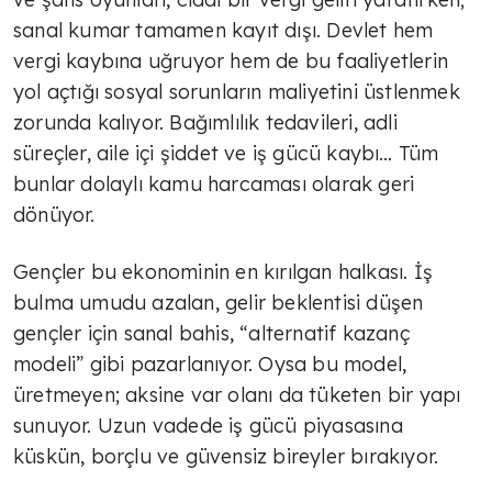
sanal kumar tamamen kayıt dışı. Devlet hem
vergi kaybına uğruyor hem de bu faaliyetlerin
yol açtığı sosyal sorunların maliyetini üstlenmek
TÜLİN YALMAN
zorunda kalıyor. Bağımlılık tedavileri, adli
Ekonomide yeni eksen; sağlıklı
süreçler, aile içi şiddet ve iş gücü kaybı… Tüm
yaşam
bunlar dolaylı kamu harcaması olarak geri
dönüyor.
TÜLİN YALMAN
Markalaşmak
Gençler bu ekonominin en kırılgan halkası. İş
bulma umudu azalan, gelir beklentisi düşen
gençler için sanal bahis, “alternatif kazanç
TÜLİN YALMAN
modeli” gibi pazarlanıyor. Oysa bu model,
Yeni ekonomik yol
üretmeyen; aksine var olanı da tüketen bir yapı
sunuyor. Uzun vadede iş gücü piyasasına
küskün, borçlu ve güvensiz bireyler bırakıyor.
TÜLİN YALMAN