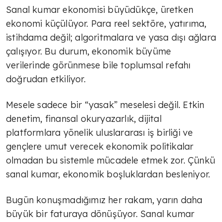
Hazır mıyız, hayır!
Sanal kumar ekonomisi büyüdükçe, üretken
ekonomi küçülüyor. Para reel sektöre, yatırıma,
istihdama değil; algoritmalara ve yasa dışı ağlara
TÜLİN YALMAN
çalışıyor. Bu durum, ekonomik büyüme
Tarifeler
verilerinde görünmese bile toplumsal refahı
doğrudan etkiliyor.
TÜLİN YALMAN
Mesele sadece bir “yasak” meselesi değil. Etkin
denetim, finansal okuryazarlık, dijital
Çok sert
platformlara yönelik uluslararası iş birliği ve
gençlere umut verecek ekonomik politikalar
TÜLİN YALMAN
olmadan bu sistemle mücadele etmek zor. Çünkü
sanal kumar, ekonomik boşluklardan besleniyor.
Şeker deyip geçme
Bugün konuşmadığımız her rakam, yarın daha
büyük bir faturaya dönüşüyor. Sanal kumar
TÜLİN YALMAN