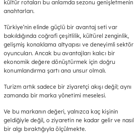
kültür rotaları bu anlamda sezonu genişletmenin
TÜLİN YALMAN
anahtarları.
Çok sert
Türkiye’nin elinde güçlü bir avantaj seti var
bakıldığında coğrafi çeşitlilik, kültürel zenginlik,
TÜLİN YALMAN
gelişmiş konaklama altyapısı ve deneyimli sektör
Şeker deyip geçme
oyuncuları. Ancak bu avantajları kalıcı bir
ekonomik değere dönüştürmek için doğru
konumlandırma şartı ana unsur olmalı.
TÜLİN YALMAN
Zorlu süreç
Turizm artık sadece bir ziyaretçi akışı değil; aynı
zamanda bir marka yönetimi meselesi.
TÜLİN YALMAN
Ve bu markanın değeri, yalnızca kaç kişinin
Geçici rahatlama mı çözüm mü?
geldiğiyle değil, o ziyaretin ne kadar gelir ve nasıl
bir algı bıraktığıyla ölçülmekte.