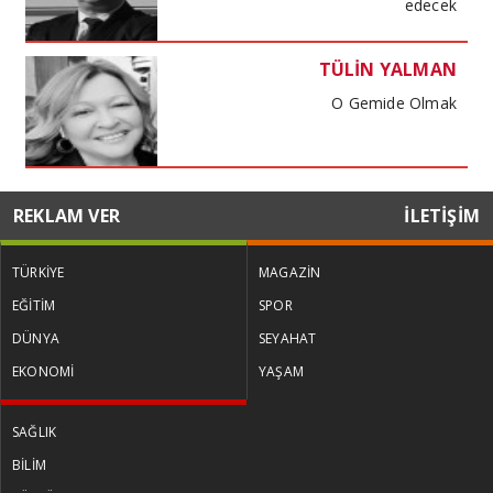
edecek
TÜLİN YALMAN
O Gemide Olmak
MUSTAFA DENİZ
REKLAM VER
İLETİŞİM
Kira kıskacında haneler maliyet
baskısında işletmeler
TÜRKİYE
MAGAZİN
EĞİTİM
SPOR
TÜLİN YALMAN
DÜNYA
SEYAHAT
Küresel Kadınlar Zirvesi
EKONOMİ
YAŞAM
SAĞLIK
PROF. DR. VİŞNE KORKMAZ
BİLİM
Ermenistan parlamento seçimleri