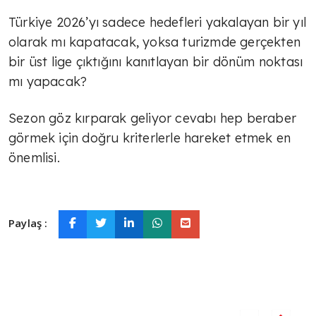
TÜLİN YALMAN
Türkiye 2026’yı sadece hedefleri yakalayan bir yıl
Böyle olmayacak
olarak mı kapatacak, yoksa turizmde gerçekten
bir üst lige çıktığını kanıtlayan bir dönüm noktası
mı yapacak?
AVNİ ÖZGÜREL
Sezon göz kırparak geliyor cevabı hep beraber
Ahmed Şara Ankara'da
görmek için doğru kriterlerle hareket etmek en
önemlisi.
TÜLİN YALMAN
Sosyal çürüme
Paylaş :
TÜLİN YALMAN
Küresel havacılık