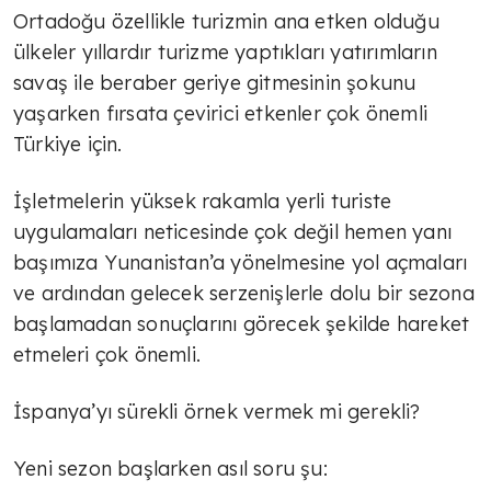
TÜLİN YALMAN
Ortadoğu özellikle turizmin ana etken olduğu
ülkeler yıllardır turizme yaptıkları yatırımların
İlham veren kadınlar
savaş ile beraber geriye gitmesinin şokunu
yaşarken fırsata çevirici etkenler çok önemli
TÜLİN YALMAN
Türkiye için.
Traktörleri ile Selanik'te eylem
İşletmelerin yüksek rakamla yerli turiste
yapan çiftçiler hükümetten destek
uygulamaları neticesinde çok değil hemen yanı
taleplerini traktörleri ile…
başımıza Yunanistan’a yönelmesine yol açmaları
TÜLİN YALMAN
ve ardından gelecek serzenişlerle dolu bir sezona
Tarım geleceğe taşınır mı?
başlamadan sonuçlarını görecek şekilde hareket
etmeleri çok önemli.
AVNİ ÖZGÜREL
İspanya’yı sürekli örnek vermek mi gerekli?
İsrail Fransa'nın holokost suçunu
unuttu mu?
Yeni sezon başlarken asıl soru şu: