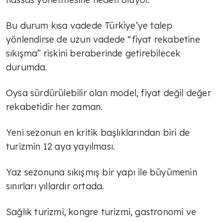
Markalaşmak
Bu durum kısa vadede Türkiye’ye talep
yönlendirse de uzun vadede “fiyat rekabetine
sıkışma” riskini beraberinde getirebilecek
TÜLİN YALMAN
durumda.
Yeni ekonomik yol
Oysa sürdürülebilir olan model, fiyat değil değer
rekabetidir her zaman.
TÜLİN YALMAN
Hazır mıyız, hayır!
Yeni sezonun en kritik başlıklarından biri de
turizmin 12 aya yayılması.
TÜLİN YALMAN
Yaz sezonuna sıkışmış bir yapı ile büyümenin
Tarifeler
sınırları yıllardır ortada.
Sağlık turizmi, kongre turizmi, gastronomi ve