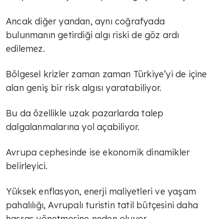
Ancak diğer yandan, aynı coğrafyada
bulunmanın getirdiği algı riski de göz ardı
edilemez.
Bölgesel krizler zaman zaman Türkiye’yi de içine
alan geniş bir risk algısı yaratabiliyor.
Bu da özellikle uzak pazarlarda talep
dalgalanmalarına yol açabiliyor.
Avrupa cephesinde ise ekonomik dinamikler
TÜLİN YALMAN
belirleyici.
Ekonomide yeni eksen; sağlıklı
yaşam
Yüksek enflasyon, enerji maliyetleri ve yaşam
pahalılığı, Avrupalı turistin tatil bütçesini daha
hassas yönetmesine neden oluyor.
TÜLİN YALMAN