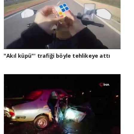
"Akıl küpü"' trafiği böyle tehlikeye attı