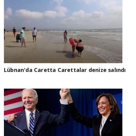
Lübnan'da Caretta Carettalar denize salındı