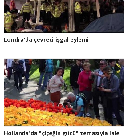
Londra'da çevreci işgal eylemi
Hollanda'da "çiçeğin gücü" temasıyla lale