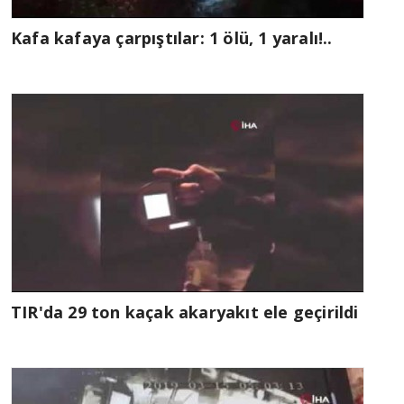
Kafa kafaya çarpıştılar: 1 ölü, 1 yaralı!..
TIR'da 29 ton kaçak akaryakıt ele geçirildi