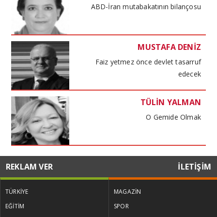
ABD-İran mutabakatının bilançosu
MUSTAFA DENİZ
Faiz yetmez önce devlet tasarruf
edecek
TÜLİN YALMAN
O Gemide Olmak
MUSTAFA DENİZ
REKLAM VER
İLETİŞİM
Kira kıskacında haneler maliyet
baskısında işletmeler
TÜRKİYE
MAGAZİN
EĞİTİM
SPOR
TÜLİN YALMAN