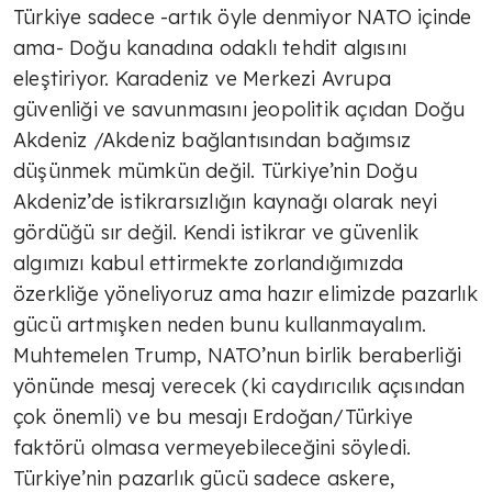
Türkiye sadece -artık öyle denmiyor NATO içinde
TÜLİN YALMAN
ama- Doğu kanadına odaklı tehdit algısını
eleştiriyor. Karadeniz ve Merkezi Avrupa
Tarifeler
güvenliği ve savunmasını jeopolitik açıdan Doğu
Akdeniz /Akdeniz bağlantısından bağımsız
düşünmek mümkün değil. Türkiye’nin Doğu
TÜLİN YALMAN
Akdeniz’de istikrarsızlığın kaynağı olarak neyi
Çok sert
gördüğü sır değil. Kendi istikrar ve güvenlik
algımızı kabul ettirmekte zorlandığımızda
özerkliğe yöneliyoruz ama hazır elimizde pazarlık
TÜLİN YALMAN
gücü artmışken neden bunu kullanmayalım.
Şeker deyip geçme
Muhtemelen Trump, NATO’nun birlik beraberliği
yönünde mesaj verecek (ki caydırıcılık açısından
çok önemli) ve bu mesajı Erdoğan/Türkiye
TÜLİN YALMAN
faktörü olmasa vermeyebileceğini söyledi.
Zorlu süreç
Türkiye’nin pazarlık gücü sadece askere,