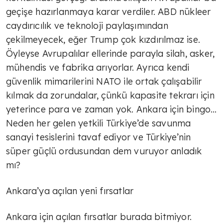
geçişe hazırlanmaya karar verdiler. ABD nükleer
TÜLİN YALMAN
caydırıcılık ve teknoloji paylaşımından
Ekonomide yeni eksen; sağlıklı
çekilmeyecek, eğer Trump çok kızdırılmaz ise.
yaşam
Öyleyse Avrupalılar ellerinde parayla silah, asker,
mühendis ve fabrika arıyorlar. Ayrıca kendi
TÜLİN YALMAN
güvenlik mimarilerini NATO ile ortak çalışabilir
Markalaşmak
kılmak da zorundalar, çünkü kapasite tekrarı için
yeterince para ve zaman yok. Ankara için bingo…
Neden her gelen yetkili Türkiye’de savunma
TÜLİN YALMAN
sanayi tesislerini tavaf ediyor ve Türkiye’nin
Yeni ekonomik yol
süper güçlü ordusundan dem vuruyor anladık
mı?
TÜLİN YALMAN
Ankara’ya açılan yeni fırsatlar
Hazır mıyız, hayır!
Ankara için açılan fırsatlar burada bitmiyor.