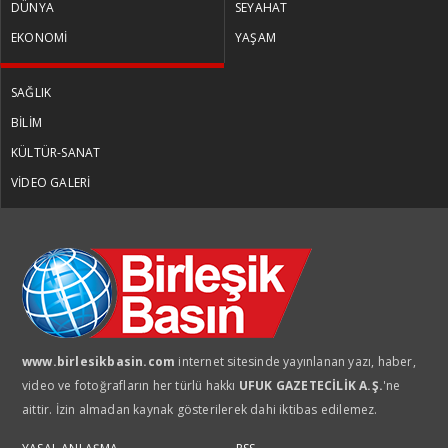
DÜNYA
SEYAHAT
Küresel Kadınlar Zirvesi
EKONOMİ
YAŞAM
SAĞLIK
PROF. DR. VİŞNE KORKMAZ
BİLİM
Ermenistan parlamento seçimleri
KÜLTÜR-SANAT
öncesi neredeyiz?
VİDEO GALERİ
MUSTAFA DENİZ
Bütçenin patronu kira oldu
MUSTAFA DENİZ
www.birlesikbasin.com
internet sitesinde yayınlanan yazı, haber,
Sessiz çarşılar daralan cüzdanlar
video ve fotoğrafların her türlü hakkı
UFUK GAZETECİLİK A.Ş.
'ne
aittir. İzin almadan kaynak gösterilerek dahi iktibas edilemez.
MUSTAFA DENİZ