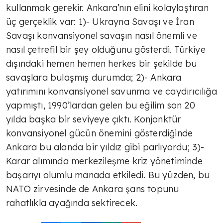
kullanmak gerekir. Ankara’nın elini kolaylaştıran
üç gerçeklik var: 1)- Ukrayna Savaşı ve İran
AVNİ ÖZGÜREL
Savaşı konvansiyonel savaşın nasıl önemli ve
İsrail Fransa'nın holokost suçunu
nasıl çetrefil bir şey olduğunu gösterdi. Türkiye
unuttu mu?
dışındaki hemen hemen herkes bir şekilde bu
savaşlara bulaşmış durumda; 2)- Ankara
TÜLİN YALMAN
yatırımını konvansiyonel savunma ve caydırıcılığa
Böyle olmayacak
yapmıştı, 1990’lardan gelen bu eğilim son 20
yılda başka bir seviyeye çıktı. Konjonktür
konvansiyonel gücün önemini gösterdiğinde
AVNİ ÖZGÜREL
Ankara bu alanda bir yıldız gibi parlıyordu; 3)-
Ahmed Şara Ankara'da
Karar alımında merkezileşme kriz yönetiminde
başarıyı olumlu manada etkiledi. Bu yüzden, bu
NATO zirvesinde de Ankara şans topunu
TÜLİN YALMAN
rahatlıkla ayağında sektirecek.
Sosyal çürüme