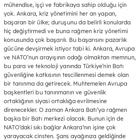
mühendise, işçi ve fabrikaya sahip olduğu için
yok. Ankara, kriz yönetimini her an yapan,
TÜLİN YALMAN
başaran bir ülke; duruşunu da belirli konularda
Geçici rahatlama mı çözüm mü?
hiç değiştirmedi ve buna rağmen kriz yönetimi
konusunda çok başarılı. Bu başarısını pazarlık
gücüne devşirmek istiyor tabi ki. Ankara, Avrupa
TÜLİN YALMAN
ve NATO’nun arayışının odağı olmaktan memnun,
İlham veren kadınlar
bu para ve teknoloji yanında Türkiye’nin Batı
güvenliğine katkısının tescillenmesi demek olan
bir tanınma da getirecek. Muhtemelen Avrupa
TÜLİN YALMAN
başkentleri bu tanınmanın ve güvenlik
Traktörleri ile Selanik'te eylem
ortaklığının siyasi ortaklığa evrilmesine
yapan çiftçiler hükümetten destek
direnecekler. O zaman Ankara Batı’ya rağmen
taleplerini traktörleri ile…
başka bir Batı merkezi olacak. Bunun için de
TÜLİN YALMAN
NATO’daki sıkı bağlar Ankara’nın işine çok
Tarım geleceğe taşınır mı?
yarayacak cinsten. Şans ayağınıza geldiğinde