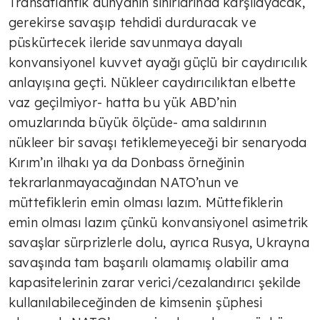
Transatlantik dünyanın sınırlarında karşılayacak,
gerekirse savaşıp tehdidi durduracak ve
püskürtecek ileride savunmaya dayalı
konvansiyonel kuvvet ayağı güçlü bir caydırıcılık
anlayışına geçti. Nükleer caydırıcılıktan elbette
vaz geçilmiyor- hatta bu yük ABD’nin
omuzlarında büyük ölçüde- ama saldırının
nükleer bir savaşı tetiklemeyeceği bir senaryoda
Kırım’ın ilhakı ya da Donbass örneğinin
tekrarlanmayacağından NATO’nun ve
müttefiklerin emin olması lazım. Müttefiklerin
emin olması lazım çünkü konvansiyonel asimetrik
savaşlar sürprizlerle dolu, ayrıca Rusya, Ukrayna
savaşında tam başarılı olamamış olabilir ama
kapasitelerinin zarar verici/cezalandırıcı şekilde
kullanılabileceğinden de kimsenin şüphesi