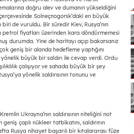
malarına doğru alev ve dumanın yükseldiğini
ı çerçevesinde Solneçnogorsk’daki en büyük
 biri de vuruldu. Bir süredir Kiev, Rusya’nın
n petrol fiyatları üzerinden kara döndürmemesi
rtmuş durumda. Yine de haritayı açıp bakarsanız
ok geniş bir alanda hedefleme yaptığını
önelik büyük bir saldırı ile cevap verdi. Ordu
şılıklılık çalışıyor ve sahada büyük bir şey
usya’ya yönelik saldırısının tonunu ve
remlin Ukrayna’nın saldırısının niteliğini not
 geniş çaplı nükleer tatbikatını, saldırının
fta Rusya nihayet başarılı bir kıtalararası füze