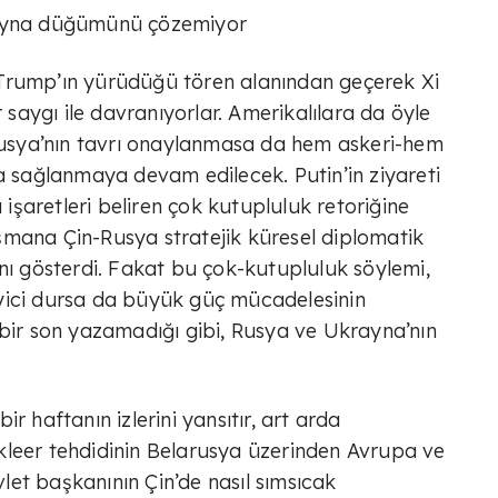
rayna düğümünü çözemiyor
Trump’ın yürüdüğü tören alanından geçerek Xi
r saygı ile davranıyorlar. Amerikalılara da öyle
sya’nın tavrı onaylanmasa da hem askeri-hem
ya sağlanmaya devam edilecek. Putin’in ziyareti
u işaretleri beliren çok kutupluluk retoriğine
şmana Çin-Rusya stratejik küresel diplomatik
ını gösterdi. Fakat bu çok-kutupluluk söylemi,
yici dursa da büyük güç mücadelesinin
 bir son yazamadığı gibi, Rusya ve Ukrayna’nın
bir haftanın izlerini yansıtır, art arda
kleer tehdidinin Belarusya üzerinden Avrupa ve
evlet başkanının Çin’de nasıl sımsıcak