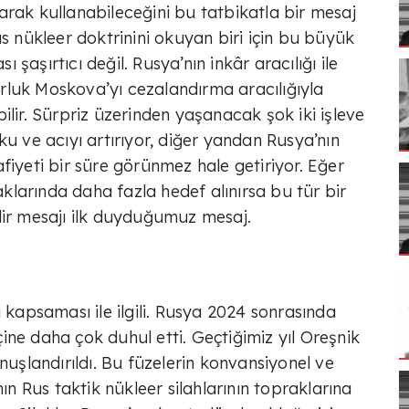
arak kullanabileceğini bu tatbikatla bir mesaj
us nükleer doktrinini okuyan biri için bu büyük
ı şaşırtıcı değil. Rusya’nın inkâr aracılığı ile
zorluk Moskova’yı cezalandırma aracılığıyla
ilir. Sürpriz üzerinden yaşanacak şok iki işleve
ku ve acıyı artırıyor, diğer yandan Rusya’nın
fiyeti bir süre görünmez hale getiriyor. Eğer
larında daha fazla hedef alınırsa bu tür bir
lir mesajı ilk duyduğumuz mesaj.
ı kapsaması ile ilgili. Rusya 2024 sonrasında
ine daha çok duhul etti. Geçtiğimiz yıl Oreşnik
nuşlandırıldı. Bu füzelerin konvansiyonel ve
nın Rus taktik nükleer silahlarının topraklarına