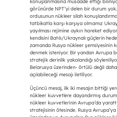
konuşlanmasına müsaade ettiği biliniyor
görünürde NPT’yi delen bir durum yok.
ordusunun nükleer silah konuşlandırmas
tatbikatla karşı karşıya olmamız Ukrayna
yayılması rejimine aykırı hareket ediyo
kendisini Batılı/Ukraynalı güçlerin h
zamanda Rusya nükleer şemsiyesinin ko
denmek isteniyor. Bir yandan Avrupa ba
stratejik derinlik yakalandığı söylenil
Belarusya üzerinden- örtülü değil daha
açılabileceği mesajı iletiliyor.
Üçüncü mesaj, ilk iki mesajın bittiği yerd
nükleer kuvvetlere dayandırmış durumda
nükleer kuvvetlerinin Avrupa’da yarat
stratejisinin ötesinde. Rusya Avrupa’ya