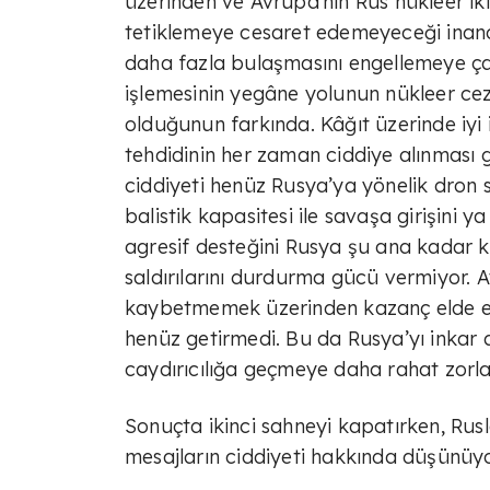
üzerinden ve Avrupa’nın Rus nükleer ik
tetiklemeye cesaret edemeyeceği inanc
daha fazla bulaşmasını engellemeye çalış
işlemesinin yegâne yolunun nükleer cez
olduğunun farkında. Kâğıt üzerinde iyi 
tehdidinin her zaman ciddiye alınması
ciddiyeti henüz Rusya’ya yönelik dron sa
balistik kapasitesi ile savaşa girişini 
agresif desteğini Rusya şu ana kadar
saldırılarını durdurma gücü vermiyor. 
kaybetmemek üzerinden kazanç elde et
henüz getirmedi. Bu da Rusya’yı inkar ara
caydırıcılığa geçmeye daha rahat zorlay
Sonuçta ikinci sahneyi kapatırken, Rusl
mesajların ciddiyeti hakkında düşünüyo