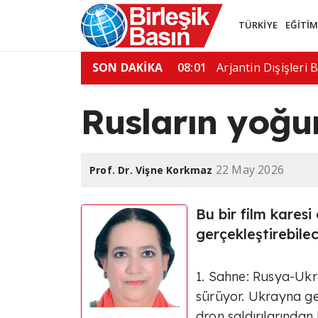
TÜRKİYE
EĞİTİ
ine saygı gösterilmeli"
SON DAKİKA
06:13
Sosyal medya feno
Rusların yoğu
22 May 2026
Prof. Dr. Vişne Korkmaz
Bu bir film karesi o
gerçekleştirebile
1. Sahne: Rusya-Ukr
sürüyor. Ukrayna ge
dron saldırılarından