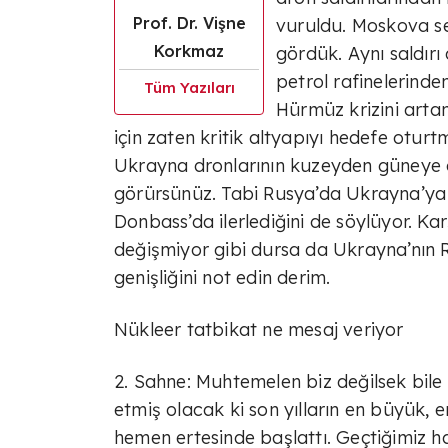
Prof. Dr. Vişne
vuruldu. Moskova se
Korkmaz
gördük. Aynı saldır
petrol rafinelerinden
Tüm Yazıları
Hürmüz krizini arta
için zaten kritik altyapıyı hedefe otu
Ukrayna dronlarının kuzeyden güneye ç
görürsünüz. Tabi Rusya’da Ukrayna’ya y
Donbass’da ilerlediğini de söylüyor. Kar
değişmiyor gibi dursa da Ukrayna’nın R
genişliğini not edin derim.
Nükleer tatbikat ne mesaj veriyor
2. Sahne: Muhtemelen biz değilsek bile K
etmiş olacak ki son yılların en büyük, en
hemen ertesinde başlattı. Geçtiğimiz ha