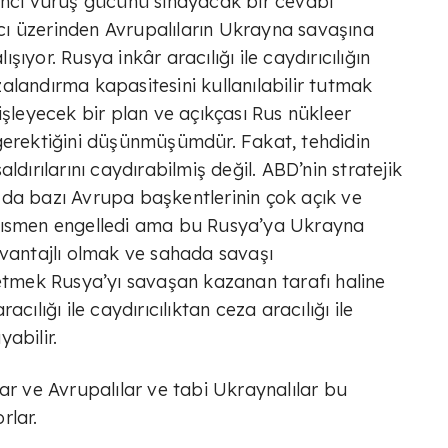
inci vuruş gücünü sınayacak bir cevabı
ı üzerinden Avrupalıların Ukrayna savaşına
ıyor. Rusya inkâr aracılığı ile caydırıcılığın
alandırma kapasitesini kullanılabilir tutmak
işleyecek bir plan ve açıkçası Rus nükleer
 gerektiğini düşünmüşümdür. Fakat, tehdidin
ldırılarını caydırabilmiş değil. ABD’nin stratejik
ya da bazı Avrupa başkentlerinin çok açık ve
 kısmen engelledi ama bu Rusya’ya Ukrayna
Avantajlı olmak ve sahada savaşı
mek Rusya’yı savaşan kazanan tarafı haline
cılığı ile caydırıcılıktan ceza aracılığı ile
abilir.
ar ve Avrupalılar ve tabi Ukraynalılar bu
rlar.