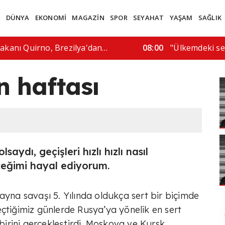
M
DÜNYA
EKONOMİ
MAGAZİN
SPOR
SEYAHAT
YAŞAM
SAĞLIK
meni canlı yayında vurularak…
17:50
ABD'de drone'
n haftası
lsaydı, geçişleri hızlı hızlı nasıl
ceğimi hayal ediyorum.
ayna savaşı 5. Yılında oldukça sert bir biçimde
çtiğimiz günlerde Rusya’ya yönelik en sert
 birini gerçekleştirdi. Moskova ve Kursk