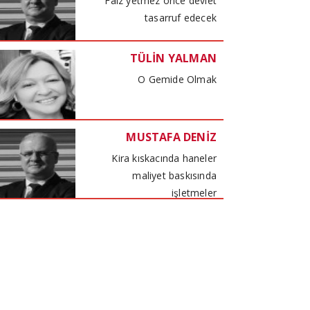
Faiz yetmez önce devlet
tasarruf edecek
TÜLİN YALMAN
O Gemide Olmak
MUSTAFA DENİZ
Kira kıskacında haneler
maliyet baskısında
işletmeler
TÜLİN YALMAN
Küresel Kadınlar Zirvesi
PROF. DR. VİŞNE KORKMAZ