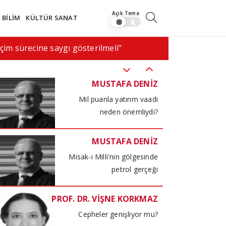
BİLİM
KÜLTÜR SANAT
TÜLİN YALMAN
Karışık başlangıç…
la kan nakli dönemi
17:43
Tiyatro ya
MUSTAFA DENİZ
Mil puanla yatırım vaadi
neden önemliydi?
MUSTAFA DENİZ
Misak-ı Milli'nin gölgesinde
petrol gerçeği
PROF. DR. VİŞNE KORKMAZ
Cepheler genişliyor mu?