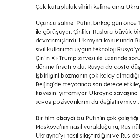
Çok kutupluluk sihirli kelime ama Uk
Üçüncü sahne: Putin, birkaç gün önce 
ile görüşüyor. Çinliler Ruslara büyük bi
davranmışlardı. Ukrayna konusunda Ru
sivil kullanıma uygun teknoloji Rusya’
Çin’in Xi-Trump zirvesi ile üzerinde sor
dönme fırsatı oldu. Rusya da dosta dü
işbirliğini bozmanın çok kolay olmadığ
Beijing’de meydanda son derece etkile
kisvesini yırtamıyor. Ukrayna savaşına
savaş pozisyonlarını da değiştiremiyor.
Bir film olsaydı bu Putin’in çok çalıştığı 
Moskova’nın nasıl vurulduğunu, Rus nü
Ukrayna’yı nasıl sıkıştırdığını ve Rus d