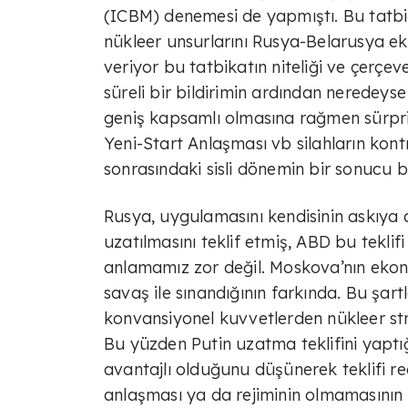
(ICBM) denemesi de yapmıştı. Bu tatbik
nükleer unsurlarını Rusya-Belarusya e
veriyor bu tatbikatın niteliği ve çerçev
süreli bir bildirimin ardından neredeyse
geniş kapsamlı olmasına rağmen sürpriz 
Yeni-Start Anlaşması vb silahların kontr
sonrasındaki sisli dönemin bir sonucu b
Rusya, uygulamasını kendisinin askıya 
uzatılmasını teklif etmiş, ABD bu tekli
anlamamız zor değil. Moskova’nın ekonom
savaş ile sınandığının farkında. Bu şartl
konvansiyonel kuvvetlerden nükleer str
Bu yüzden Putin uzatma teklifini yaptı
avantajlı olduğunu düşünerek teklifi re
anlaşması ya da rejiminin olmamasının b