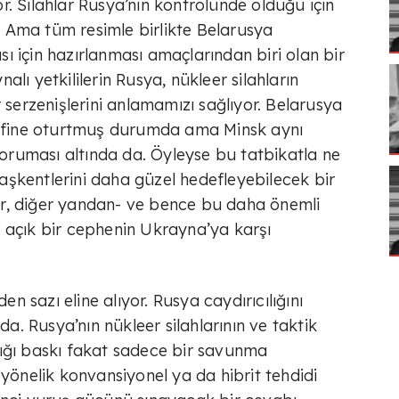
. Silahlar Rusya’nın kontrolünde olduğu için
 Ama tüm resimle birlikte Belarusya
ı için hazırlanması amaçlarından biri olan bir
lı yetkililerin Rusya, nükleer silahların
r serzenişlerini anlamamızı sağlıyor. Belarusya
edefine oturtmuş durumda ama Minsk aynı
ruması altında da. Öyleyse bu tatbikatla ne
şkentlerini daha güzel hedefleyebilecek bir
iyor, diğer yandan- ve bence bu daha önemli
 açık bir cephenin Ukrayna’ya karşı
en sazı eline alıyor. Rusya caydırıcılığını
. Rusya’nın nükleer silahlarının ve taktik
tığı baskı fakat sadece bir savunma
 yönelik konvansiyonel ya da hibrit tehdidi