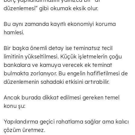
TÜLİN YALMAN
düzenlemesi” gibi okumak eksik olur.
Geçici rahatlama mı çözüm mü?
Bu aynı zamanda kayıtlı ekonomiyi koruma
hamlesi.
TÜLİN YALMAN
Bir başka önemli detay ise teminatsız tecil
İlham veren kadınlar
limitinin yükseltilmesi. Küçük işletmelerin çoğu
bankalara ve kamuya verecek ek teminat
TÜLİN YALMAN
bulmakta zorlanıyor. Bu engelin hafifletilmesi de
düzenlemenin sahadaki etkisini artırabilir.
Traktörleri ile Selanik'te eylem
yapan çiftçiler hükümetten destek
Ancak burada dikkat edilmesi gereken temel
taleplerini traktörleri ile…
konu şu:
TÜLİN YALMAN
Tarım geleceğe taşınır mı?
Yapılandırma geçici rahatlama sağlar ama kalıcı
çözüm üretmez.