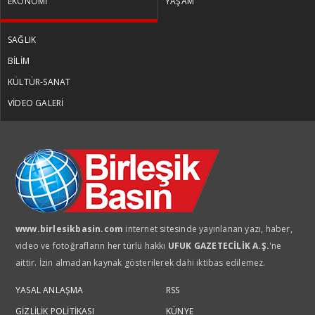
EKONOMİ
YAŞAM
SAĞLIK
PROF. DR. VİŞNE KORKMAZ
BİLİM
Ermenistan parlamento seçimleri
KÜLTÜR-SANAT
öncesi neredeyiz?
VİDEO GALERİ
MUSTAFA DENİZ
Bütçenin patronu kira oldu
MUSTAFA DENİZ
www.birlesikbasin.com
internet sitesinde yayınlanan yazı, haber,
Sessiz çarşılar daralan cüzdanlar
video ve fotoğrafların her türlü hakkı
UFUK GAZETECİLİK A.Ş.
'ne
aittir. İzin almadan kaynak gösterilerek dahi iktibas edilemez.
MUSTAFA DENİZ
YASAL ANLAŞMA
RSS
Bayramın bereketi mi,
GİZLİLİK POLİTİKASI
KÜNYE