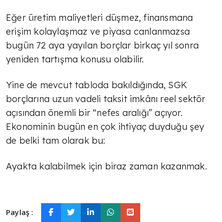
AVNİ ÖZGÜREL
Eğer üretim maliyetleri düşmez, finansmana
İsrail Fransa'nın holokost suçunu
erişim kolaylaşmaz ve piyasa canlanmazsa
unuttu mu?
bugün 72 aya yayılan borçlar birkaç yıl sonra
yeniden tartışma konusu olabilir.
TÜLİN YALMAN
Böyle olmayacak
Yine de mevcut tabloda bakıldığında, SGK
borçlarına uzun vadeli taksit imkânı reel sektör
açısından önemli bir “nefes aralığı” açıyor.
AVNİ ÖZGÜREL
Ekonominin bugün en çok ihtiyaç duyduğu şey
Ahmed Şara Ankara'da
de belki tam olarak bu:
Ayakta kalabilmek için biraz zaman kazanmak.
TÜLİN YALMAN
Sosyal çürüme
Paylaş :