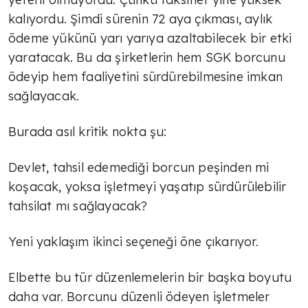
kalıyordu. Şimdi sürenin 72 aya çıkması, aylık
Ekonomide yeni eksen; sağlıklı
yaşam
ödeme yükünü yarı yarıya azaltabilecek bir etki
yaratacak. Bu da şirketlerin hem SGK borcunu
ödeyip hem faaliyetini sürdürebilmesine imkan
TÜLİN YALMAN
sağlayacak.
Markalaşmak
Burada asıl kritik nokta şu:
TÜLİN YALMAN
Devlet, tahsil edemediği borcun peşinden mi
Yeni ekonomik yol
koşacak, yoksa işletmeyi yaşatıp sürdürülebilir
tahsilat mı sağlayacak?
TÜLİN YALMAN
Yeni yaklaşım ikinci seçeneği öne çıkarıyor.
Hazır mıyız, hayır!
Elbette bu tür düzenlemelerin bir başka boyutu
daha var. Borcunu düzenli ödeyen işletmeler