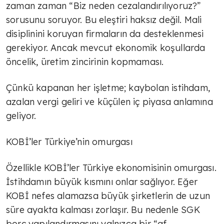
TÜLİN YALMAN
zaman zaman “Biz neden cezalandırılıyoruz?”
Tarifeler
sorusunu soruyor. Bu eleştiri haksız değil. Mali
disiplinini koruyan firmaların da desteklenmesi
gerekiyor. Ancak mevcut ekonomik koşullarda
TÜLİN YALMAN
öncelik, üretim zincirinin kopmaması.
Çok sert
Çünkü kapanan her işletme; kaybolan istihdam,
azalan vergi geliri ve küçülen iç piyasa anlamına
geliyor.
TÜLİN YALMAN
Şeker deyip geçme
KOBİ’ler Türkiye’nin omurgası
Özellikle KOBİ’ler Türkiye ekonomisinin omurgası.
TÜLİN YALMAN
İstihdamın büyük kısmını onlar sağlıyor. Eğer
Zorlu süreç
KOBİ nefes alamazsa büyük şirketlerin de uzun
süre ayakta kalması zorlaşır. Bu nedenle SGK
borç yapılandırmasını yalnızca bir “af