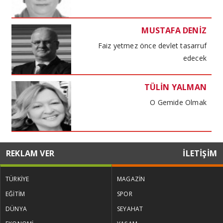
MUSTAFA DENİZ
Faiz yetmez önce devlet tasarruf
edecek
TÜLİN YALMAN
O Gemide Olmak
MUSTAFA DENİZ
REKLAM VER
İLETİŞİM
Kira kıskacında haneler maliyet
baskısında işletmeler
TÜRKİYE
MAGAZİN
EĞİTİM
SPOR
TÜLİN YALMAN
DÜNYA
SEYAHAT
Küresel Kadınlar Zirvesi