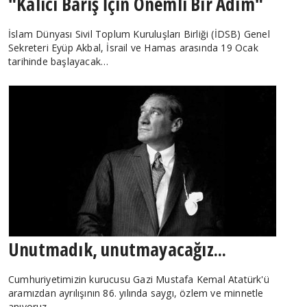
"Kalıcı Barış İçin Önemli Bir Adım"
İslam Dünyası Sivil Toplum Kuruluşları Birliği (İDSB) Genel
Sekreteri Eyüp Akbal, İsrail ve Hamas arasında 19 Ocak
tarihinde başlayacak…
Unutmadık, unutmayacağız...
Cumhuriyetimizin kurucusu Gazi Mustafa Kemal Atatürk'ü
aramızdan ayrılışının 86. yılında saygı, özlem ve minnetle
anıyoruz...