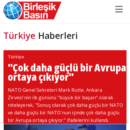
Türkiye
Haberleri
Türkiye
"Çok daha güçlü bir Avrupa
ortaya çıkıyor"
NATO Genel Sekreteri Mark Rutte, Ankara
Zirvesi'nin ilk gününü "büyük bir başarı" olarak
niteleyerek, "Sonuç olarak çok daha güçlü bir NATO
ve daha güçlü bir NATO'nun içinde çok daha güçlü
bir Avrupa ortaya çıkıyor." ifadelerini kullandı.