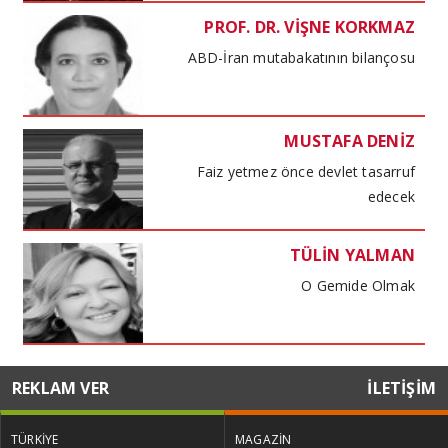
PROF. DR. VİŞNE KORKMAZ
ABD-İran mutabakatının bilançosu
MUSTAFA DENİZ
Faiz yetmez önce devlet tasarruf
edecek
TÜLİN YALMAN
O Gemide Olmak
MUSTAFA DENİZ
REKLAM VER
İLETİŞİM
Kira kıskacında haneler maliyet
baskısında işletmeler
TÜRKİYE
MAGAZİN