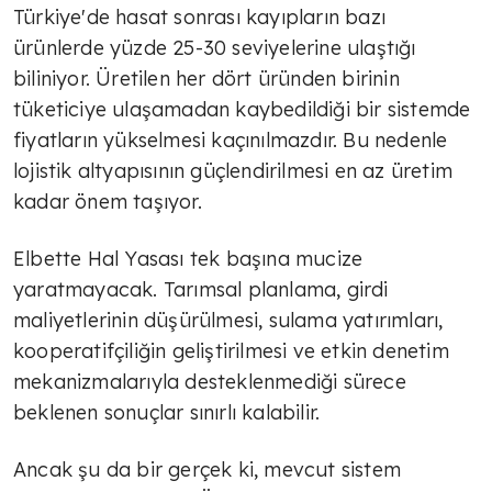
Zorlu süreç
Türkiye'de hasat sonrası kayıpların bazı
ürünlerde yüzde 25-30 seviyelerine ulaştığı
biliniyor. Üretilen her dört üründen birinin
TÜLİN YALMAN
tüketiciye ulaşamadan kaybedildiği bir sistemde
Geçici rahatlama mı çözüm mü?
fiyatların yükselmesi kaçınılmazdır. Bu nedenle
lojistik altyapısının güçlendirilmesi en az üretim
kadar önem taşıyor.
TÜLİN YALMAN
Elbette Hal Yasası tek başına mucize
İlham veren kadınlar
yaratmayacak. Tarımsal planlama, girdi
maliyetlerinin düşürülmesi, sulama yatırımları,
kooperatifçiliğin geliştirilmesi ve etkin denetim
TÜLİN YALMAN
mekanizmalarıyla desteklenmediği sürece
Traktörleri ile Selanik'te eylem
beklenen sonuçlar sınırlı kalabilir.
yapan çiftçiler hükümetten destek
taleplerini traktörleri ile…
Ancak şu da bir gerçek ki, mevcut sistem
TÜLİN YALMAN