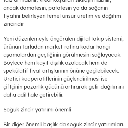
Hazır mıyız, hayır!
ancak domatesin, patatesin ya da soğanın
fiyatını belirleyen temel unsur üretim ve dağıtım
zinciridir.
TÜLİN YALMAN
Tarifeler
Yeni düzenlemeyle öngörülen dijital takip sistemi,
ürünün tarladan market rafına kadar hangi
aşamalardan geçtiğinin görülmesini sağlayacak.
TÜLİN YALMAN
Böylece hem kayıt dışılık azalacak hem de
Çok sert
spekülatif fiyat artışlarının önüne geçilebilecek.
Üretici kooperatiflerinin güçlendirilmesi ise
çiftçinin pazarlık gücünü artırarak gelir dağılımını
TÜLİN YALMAN
daha adil hale getirebilir.
Şeker deyip geçme
Soğuk zincir yatırımı önemli
TÜLİN YALMAN
Bir diğer önemli başlık da soğuk zincir yatırımları.