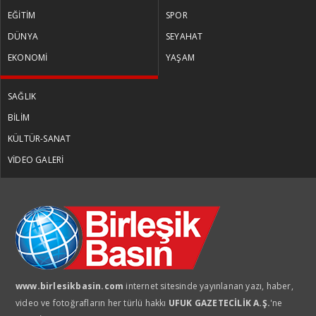
EĞİTİM
SPOR
TÜLİN YALMAN
DÜNYA
SEYAHAT
Küresel Kadınlar Zirvesi
EKONOMİ
YAŞAM
SAĞLIK
PROF. DR. VİŞNE KORKMAZ
BİLİM
Ermenistan parlamento seçimleri
KÜLTÜR-SANAT
öncesi neredeyiz?
VİDEO GALERİ
MUSTAFA DENİZ
Bütçenin patronu kira oldu
MUSTAFA DENİZ
www.birlesikbasin.com
internet sitesinde yayınlanan yazı, haber,
Sessiz çarşılar daralan cüzdanlar
video ve fotoğrafların her türlü hakkı
UFUK GAZETECİLİK A.Ş.
'ne