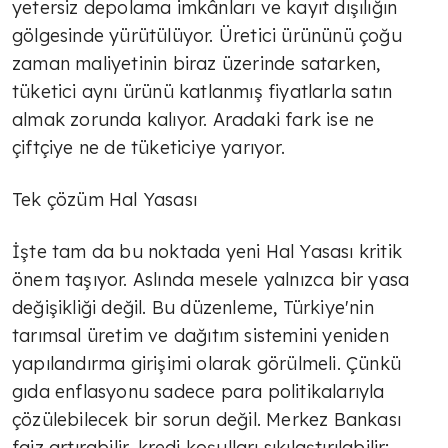
yetersiz depolama imkânları ve kayıt dışılığın
gölgesinde yürütülüyor. Üretici ürününü çoğu
zaman maliyetinin biraz üzerinde satarken,
TÜLİN YALMAN
tüketici aynı ürünü katlanmış fiyatlarla satın
Ekonomide yeni eksen; sağlıklı
almak zorunda kalıyor. Aradaki fark ise ne
yaşam
çiftçiye ne de tüketiciye yarıyor.
TÜLİN YALMAN
Tek çözüm Hal Yasası
Markalaşmak
İşte tam da bu noktada yeni Hal Yasası kritik
önem taşıyor. Aslında mesele yalnızca bir yasa
TÜLİN YALMAN
değişikliği değil. Bu düzenleme, Türkiye'nin
tarımsal üretim ve dağıtım sistemini yeniden
Yeni ekonomik yol
yapılandırma girişimi olarak görülmeli. Çünkü
gıda enflasyonu sadece para politikalarıyla
çözülebilecek bir sorun değil. Merkez Bankası
TÜLİN YALMAN
faiz artırabilir, kredi koşulları sıkılaştırılabilir;