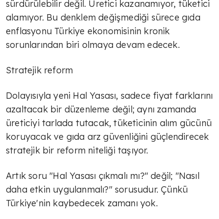
sürdürülebilir değil. Üretici kazanamıyor, tüketici
Tarım geleceğe taşınır mı?
alamıyor. Bu denklem değişmediği sürece gıda
enflasyonu Türkiye ekonomisinin kronik
sorunlarından biri olmaya devam edecek.
AVNİ ÖZGÜREL
İsrail Fransa'nın holokost suçunu
Stratejik reform
unuttu mu?
Dolayısıyla yeni Hal Yasası, sadece fiyat farklarını
TÜLİN YALMAN
azaltacak bir düzenleme değil; aynı zamanda
Böyle olmayacak
üreticiyi tarlada tutacak, tüketicinin alım gücünü
koruyacak ve gıda arz güvenliğini güçlendirecek
stratejik bir reform niteliği taşıyor.
AVNİ ÖZGÜREL
Artık soru "Hal Yasası çıkmalı mı?" değil; "Nasıl
Ahmed Şara Ankara'da
daha etkin uygulanmalı?" sorusudur. Çünkü
Türkiye'nin kaybedecek zamanı yok.
TÜLİN YALMAN