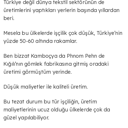
Türkiye değil dünya tekstil sektörünün de
üretimlerini yaptıkları yerlerin başında yıllardan
TÜLİN YALMAN
beri.
Markalaşmak
Mesela bu ülkelerde işçilik çok düşük, Türkiye’nin
yüzde 50-60 altında rakamlar.
TÜLİN YALMAN
Ben bizzat Kamboçya da Phnom Pehn de
Yeni ekonomik yol
Kığılı’nın gömlek fabrikasına gitmiş oradaki
üretimi görmüştüm yerinde.
TÜLİN YALMAN
Düşük maliyetler ile kaliteli üretim.
Hazır mıyız, hayır!
Bu tezat durum bu tür işçiliğin, üretim
maliyetlerinin ucuz olduğu ülkelerde çok da
TÜLİN YALMAN
güzel yapılabiliyor.
Tarifeler