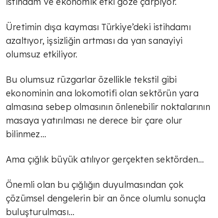
istihdam ve ekonomik etki göze çarpıyor.
Üretimin dışa kayması Türkiye’deki istihdamı
TÜLİN YALMAN
azaltıyor, işsizliğin artması da yan sanayiyi
İlham veren kadınlar
olumsuz etkiliyor.
Bu olumsuz rüzgarlar özellikle tekstil gibi
TÜLİN YALMAN
ekonominin ana lokomotifi olan sektörün yara
Traktörleri ile Selanik'te eylem
almasına sebep olmasının önlenebilir noktalarının
yapan çiftçiler hükümetten destek
masaya yatırılması ne derece bir çare olur
taleplerini traktörleri ile…
bilinmez...
TÜLİN YALMAN
Ama çığlık büyük atılıyor gerçekten sektörden…
Tarım geleceğe taşınır mı?
Önemli olan bu çığlığın duyulmasından çok
çözümsel dengelerin bir an önce olumlu sonuçla
AVNİ ÖZGÜREL
buluşturulması…
İsrail Fransa'nın holokost suçunu