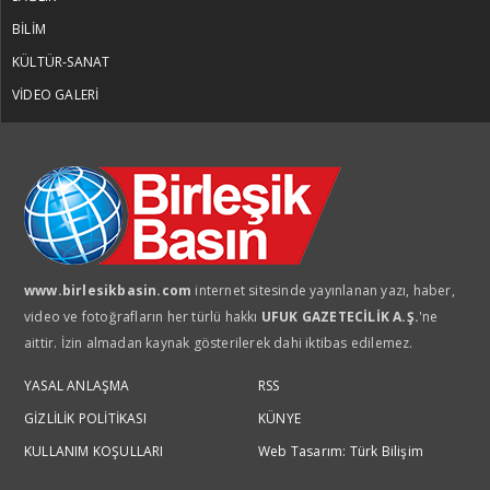
PROF. DR. VİŞNE KORKMAZ
BİLİM
Ermenistan parlamento seçimleri
KÜLTÜR-SANAT
öncesi neredeyiz?
VİDEO GALERİ
MUSTAFA DENİZ
Bütçenin patronu kira oldu
MUSTAFA DENİZ
www.birlesikbasin.com
internet sitesinde yayınlanan yazı, haber,
Sessiz çarşılar daralan cüzdanlar
video ve fotoğrafların her türlü hakkı
UFUK GAZETECİLİK A.Ş.
'ne
aittir. İzin almadan kaynak gösterilerek dahi iktibas edilemez.
MUSTAFA DENİZ
YASAL ANLAŞMA
RSS
Bayramın bereketi mi,
GİZLİLİK POLİTİKASI
KÜNYE
enflasyonun gölgesi mi?
KULLANIM KOŞULLARI
Web Tasarım: Türk Bilişim