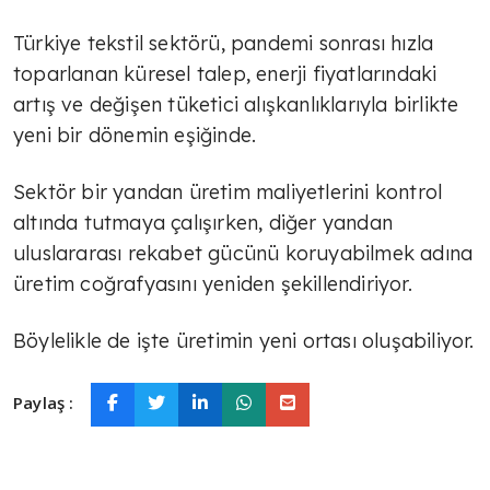
unuttu mu?
Türkiye tekstil sektörü, pandemi sonrası hızla
toparlanan küresel talep, enerji fiyatlarındaki
TÜLİN YALMAN
artış ve değişen tüketici alışkanlıklarıyla birlikte
Böyle olmayacak
yeni bir dönemin eşiğinde.
Sektör bir yandan üretim maliyetlerini kontrol
AVNİ ÖZGÜREL
altında tutmaya çalışırken, diğer yandan
Ahmed Şara Ankara'da
uluslararası rekabet gücünü koruyabilmek adına
üretim coğrafyasını yeniden şekillendiriyor.
TÜLİN YALMAN
Böylelikle de işte üretimin yeni ortası oluşabiliyor.
Sosyal çürüme
Paylaş :
TÜLİN YALMAN
Küresel havacılık