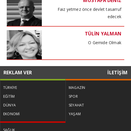
MUSTAFA DENİZ
Faiz yetmez önce devlet tasarruf
edecek
TÜLİN YALMAN
O Gemide Olmak
MUSTAFA DENİZ
REKLAM VER
İLETİŞİM
Kira kıskacında haneler maliyet
baskısında işletmeler
TÜRKİYE
MAGAZİN
EĞİTİM
SPOR
TÜLİN YALMAN
DÜNYA
SEYAHAT
Küresel Kadınlar Zirvesi
EKONOMİ
YAŞAM
SAĞLIK