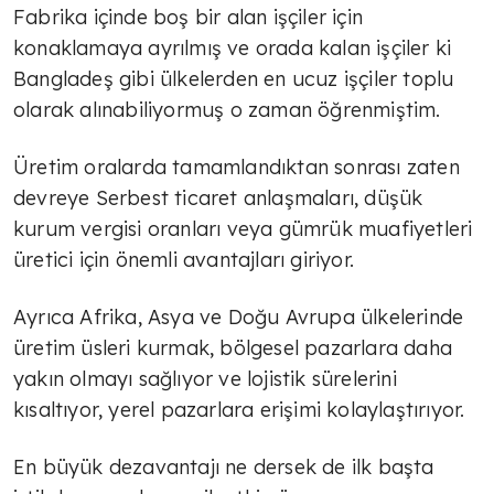
Fabrika içinde boş bir alan işçiler için
konaklamaya ayrılmış ve orada kalan işçiler ki
TÜLİN YALMAN
Bangladeş gibi ülkelerden en ucuz işçiler toplu
Çok sert
olarak alınabiliyormuş o zaman öğrenmiştim.
Üretim oralarda tamamlandıktan sonrası zaten
TÜLİN YALMAN
devreye Serbest ticaret anlaşmaları, düşük
Şeker deyip geçme
kurum vergisi oranları veya gümrük muafiyetleri
üretici için önemli avantajları giriyor.
Ayrıca Afrika, Asya ve Doğu Avrupa ülkelerinde
TÜLİN YALMAN
üretim üsleri kurmak, bölgesel pazarlara daha
Zorlu süreç
yakın olmayı sağlıyor ve lojistik sürelerini
kısaltıyor, yerel pazarlara erişimi kolaylaştırıyor.
TÜLİN YALMAN
En büyük dezavantajı ne dersek de ilk başta
Geçici rahatlama mı çözüm mü?