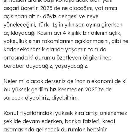
asgari ücretin 2025 de ne olacağını, yatırımcı
açısından altın- döviz dengesi ve neye
yöneleceğini, Türk -İş’in yılın son ayına girerken
TÜLİN YALMAN
açıklayacağı Kasım ayı 4 kişilik bir ailenin açlık,
Çok sert
yoksulluk sınırı rakamlarının açıklanmasını, gibi ne
kadar ekonomik alanda yaşamın tam da
ortasında ki durumu özetleyen bilgileri hep
TÜLİN YALMAN
beraber duyacağız, yaşayacağız.
Şeker deyip geçme
Neler mi olacak derseniz de inanın ekonomi de ki
bu yüksek gerilim hız kesmeden 2025’te de
TÜLİN YALMAN
sürecek diyebiliriz, diyebilirim.
Zorlu süreç
Konut fiyatlarındaki yüksek kira artışı önlenemez
şekilde devam ederken, banka faizleri, kredi
TÜLİN YALMAN
aşamasında gelinecek durumlar, hepsinin