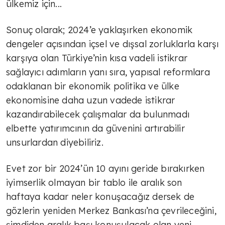
ülkemiz için...
yaşam
Sonuç olarak; 2024’e yaklaşırken ekonomik
TÜLİN YALMAN
dengeler açısından içsel ve dışsal zorluklarla karşı
Markalaşmak
karşıya olan Türkiye’nin kısa vadeli istikrar
sağlayıcı adımların yanı sıra, yapısal reformlara
odaklanan bir ekonomik politika ve ülke
TÜLİN YALMAN
ekonomisine daha uzun vadede istikrar
Yeni ekonomik yol
kazandırabilecek çalışmalar da bulunmadı
elbette yatırımcının da güvenini artırabilir
unsurlardan diyebiliriz.
TÜLİN YALMAN
Evet zor bir 2024’ün 10 ayını geride bırakırken
Hazır mıyız, hayır!
iyimserlik olmayan bir tablo ile aralık son
haftaya kadar neler konuşacağız dersek de
TÜLİN YALMAN
gözlerin yeniden Merkez Bankası’na çevrileceğini,
şimdiden aralık başı konuşulacak olan yeni
Tarifeler