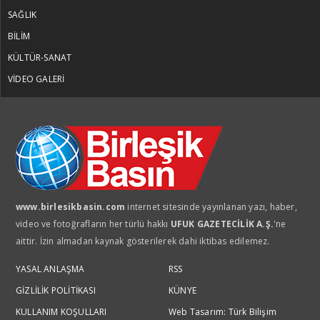
SAĞLIK
PROF. DR. VİŞNE KORKMAZ
BİLİM
Ermenistan parlamento seçimleri
KÜLTÜR-SANAT
öncesi neredeyiz?
VİDEO GALERİ
MUSTAFA DENİZ
Bütçenin patronu kira oldu
MUSTAFA DENİZ
www.birlesikbasin.com
internet sitesinde yayınlanan yazı, haber,
Sessiz çarşılar daralan cüzdanlar
video ve fotoğrafların her türlü hakkı
UFUK GAZETECİLİK A.Ş.
'ne
aittir. İzin almadan kaynak gösterilerek dahi iktibas edilemez.
MUSTAFA DENİZ
YASAL ANLAŞMA
RSS
Bayramın bereketi mi,
GİZLİLİK POLİTİKASI
KÜNYE
enflasyonun gölgesi mi?
KULLANIM KOŞULLARI
Web Tasarım: Türk Bilişim