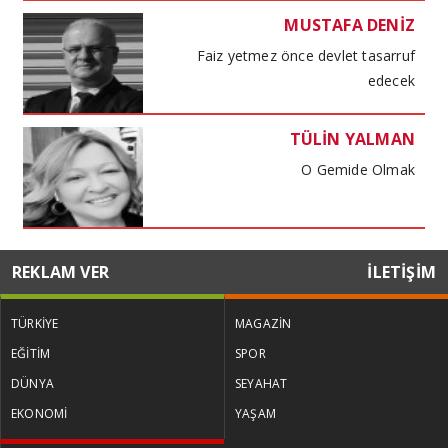
MUSTAFA DENİZ
Faiz yetmez önce devlet tasarruf
edecek
TÜLİN YALMAN
O Gemide Olmak
MUSTAFA DENİZ
REKLAM VER
İLETİŞİM
Kira kıskacında haneler maliyet
baskısında işletmeler
TÜRKİYE
MAGAZİN
EĞİTİM
SPOR
TÜLİN YALMAN
DÜNYA
SEYAHAT
Küresel Kadınlar Zirvesi
EKONOMİ
YAŞAM