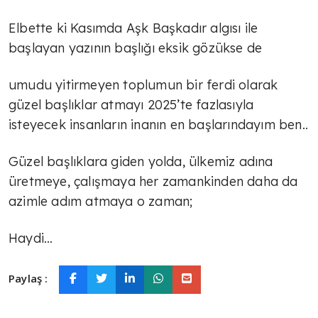
İsrail Fransa'nın holokost suçunu
Elbette ki Kasımda Aşk Başkadır algısı ile
unuttu mu?
başlayan yazının başlığı eksik gözükse de
TÜLİN YALMAN
umudu yitirmeyen toplumun bir ferdi olarak
Böyle olmayacak
güzel başlıklar atmayı 2025’te fazlasıyla
isteyecek insanların inanın en başlarındayım ben..
AVNİ ÖZGÜREL
Güzel başlıklara giden yolda, ülkemiz adına
Ahmed Şara Ankara'da
üretmeye, çalışmaya her zamankinden daha da
azimle adım atmaya o zaman;
TÜLİN YALMAN
Haydi…
Sosyal çürüme
Paylaş :
TÜLİN YALMAN