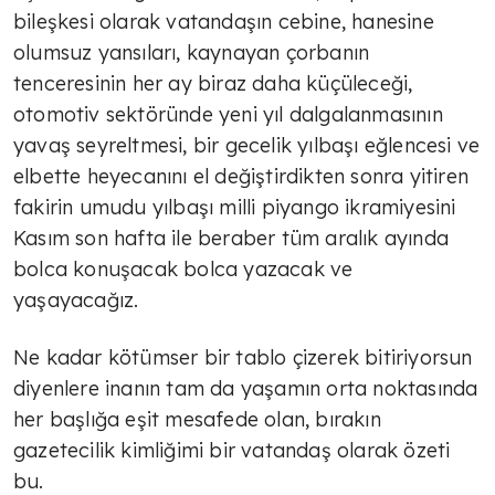
Geçici rahatlama mı çözüm mü?
bileşkesi olarak vatandaşın cebine, hanesine
olumsuz yansıları, kaynayan çorbanın
tenceresinin her ay biraz daha küçüleceği,
TÜLİN YALMAN
otomotiv sektöründe yeni yıl dalgalanmasının
İlham veren kadınlar
yavaş seyreltmesi, bir gecelik yılbaşı eğlencesi ve
elbette heyecanını el değiştirdikten sonra yitiren
fakirin umudu yılbaşı milli piyango ikramiyesini
TÜLİN YALMAN
Kasım son hafta ile beraber tüm aralık ayında
Traktörleri ile Selanik'te eylem
bolca konuşacak bolca yazacak ve
yapan çiftçiler hükümetten destek
yaşayacağız.
taleplerini traktörleri ile…
TÜLİN YALMAN
Ne kadar kötümser bir tablo çizerek bitiriyorsun
diyenlere inanın tam da yaşamın orta noktasında
Tarım geleceğe taşınır mı?
her başlığa eşit mesafede olan, bırakın
gazetecilik kimliğimi bir vatandaş olarak özeti
AVNİ ÖZGÜREL
bu.