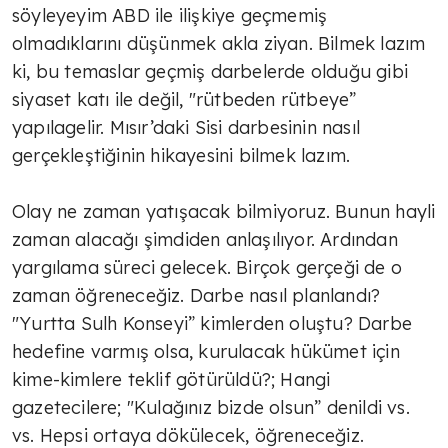
söyleyeyim ABD ile ilişkiye geçmemiş
TÜLİN YALMAN
olmadıklarını düşünmek akla ziyan. Bilmek lazım
İlham veren kadınlar
ki, bu temaslar geçmiş darbelerde olduğu gibi
siyaset katı ile değil, "rütbeden rütbeye”
yapılagelir. Mısır’daki Sisi darbesinin nasıl
TÜLİN YALMAN
gerçekleştiğinin hikayesini bilmek lazım.
Traktörleri ile Selanik'te eylem
yapan çiftçiler hükümetten destek
Olay ne zaman yatışacak bilmiyoruz. Bunun hayli
taleplerini traktörleri ile…
zaman alacağı şimdiden anlaşılıyor. Ardından
TÜLİN YALMAN
yargılama süreci gelecek. Birçok gerçeği de o
Tarım geleceğe taşınır mı?
zaman öğreneceğiz. Darbe nasıl planlandı?
"Yurtta Sulh Konseyi” kimlerden oluştu? Darbe
hedefine varmış olsa, kurulacak hükümet için
AVNİ ÖZGÜREL
kime-kimlere teklif götürüldü?; Hangi
gazetecilere; "Kulağınız bizde olsun” denildi vs.
İsrail Fransa'nın holokost suçunu
unuttu mu?
vs. Hepsi ortaya dökülecek, öğreneceğiz.