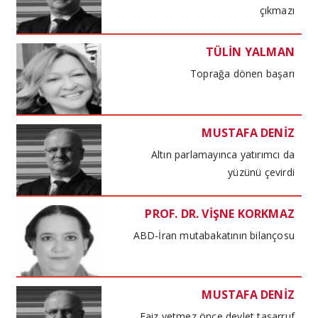
çıkmazı
TÜLİN YALMAN
Toprağa dönen başarı
MUSTAFA DENİZ
Altın parlamayınca yatırımcı da
yüzünü çevirdi
PROF. DR. VİŞNE KORKMAZ
ABD-İran mutabakatının bilançosu
MUSTAFA DENİZ
Faiz yetmez önce devlet tasarruf