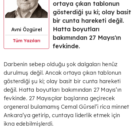
ortaya çıkan tablonun
TÜLİN YALMAN
gösterdiği şu ki; olay basit
Markalaşmak
bir cunta hareketi değil.
Hatta boyutları
Avni Özgürel
bakımından 27 Mayıs'ın
TÜLİN YALMAN
Tüm Yazıları
fevkinde.
Yeni ekonomik yol
Darbenin sebep olduğu şok dalgaları henüz
durulmuş değil. Ancak ortaya çıkan tablonun
TÜLİN YALMAN
gösterdiği şu ki; olay basit bir cunta hareketi
Hazır mıyız, hayır!
değil. Hatta boyutları bakımından 27 Mayıs’ın
fevkinde. 27 Mayısçılar başlarına geçirecek
orgeneral bulamamış Cemal Gürsel’i rica minnet
TÜLİN YALMAN
Ankara’ya getirip, cuntaya liderlik etmek için
Tarifeler
ikna edebilmişlerdi.