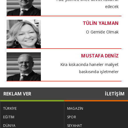
edecek
TÜLİN YALMAN
O Gemide Olmak
MUSTAFA DENİZ
Kira kıskacında haneler maliyet
baskısında işletmeler
TÜLİN YALMAN
REKLAM VER
İLETİŞİM
Küresel Kadınlar Zirvesi
TÜRKİYE
MAGAZİN
EĞİTİM
SPOR
PROF. DR. VİŞNE KORKMAZ
DÜNYA
SEYAHAT