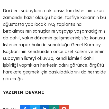
TÜLİN YALMAN
Darbeci subayların noksansız tüm listesinin uzun
zamandır hazır olduğu halde, tasfiye kararının bu
Böyle olmayacak
ağustosta yapılacak YAŞ toplantısına
bırakılmasının sonuçlarını yaşayıp yaşamadığımız
da dahil, yakın dönemin gelişmelerini; söz konusu
AVNİ ÖZGÜREL
listenin rapor halinde sunulduğu Genel Kurmay
Ahmed Şara Ankara'da
Başkanı’nın kendisinden önce özel kalem ve emir
subayının listeyi okuyup, kendi isimleri dahil
işbirliği yaptıkları herkesin adını görünce, örgütü
TÜLİN YALMAN
harekete geçmek için baskıladıklarını da herhalde
Sosyal çürüme
göreceğiz.
YAZININ DEVAMI
TÜLİN YALMAN
Küresel havacılık