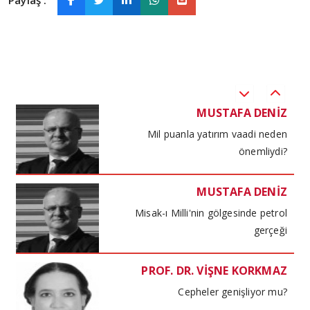
Paylaş :
TÜLİN YALMAN
Karışık başlangıç…
MUSTAFA DENİZ
Mil puanla yatırım vaadi neden
önemliydi?
MUSTAFA DENİZ
Misak-ı Milli'nin gölgesinde petrol
gerçeği
PROF. DR. VİŞNE KORKMAZ
Cepheler genişliyor mu?