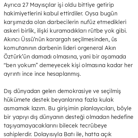
Ayrıca 27 Mayısçılar işi oldu bittiye getirip
TÜLİN YALMAN
hakimiyetlerini kabul ettirdiler. Oysa bugün
Çok sert
karşımızda olan darbecilerin nufüz etmedikleri
askeri birlik, ilişki kuramadıkları rütbe yok gibi.
Akıncı Üssü’nün karargah seçilmesinden, üs
TÜLİN YALMAN
komutanının darbenin lideri orgeneral Akın
Şeker deyip geçme
Öztürk’ün damadı olmasına, yani bir aşamada
"ben yokum” demeyecek kişi olmasına kadar her
ayrıntı ince ince hesaplanmış.
TÜLİN YALMAN
Zorlu süreç
Dış dünyadan gelen demokrasiye ve seçilmiş
hükümete destek beyanlarına fazla kulak
asmamak lazım. Bu girişimin planlayıcıları, böyle
TÜLİN YALMAN
bir yapıyı dış dünyanın desteği olmadan hedefine
Geçici rahatlama mı çözüm mü?
taşıyamayacaklarını bilecek tecrübeye
sahiplerdir. Dolayısıyla Batı ile, hatta açık