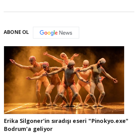
ABONE OL
Erika Silgoner'in sıradışı eseri "Pinokyo.exe"
Bodrum'a geliyor