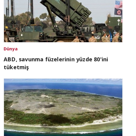
Dünya
ABD, savunma füzelerinin yüzde 80'ini
tüketmiş