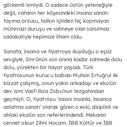
görkemli ismiydi. O sadece üstün yeteneğiyle
değil, vatanın her köşesindeki insana sanatı
taşıma arzusu, halkın içinden hiç kopmayan
mütevazı duruşu ve sahneye olan sarsılmaz
sadakatiyle hepimize ilham oldu.
Sanata, insana ve tiyatroya duyduğu o eşsiz
sevgiyle, ömrünün son anına kadar sahnede dolu
dolu, yürekten bir hayat yaşadı. Türk
tiyatrosunun kurucu babası Muhsin Ertuğrul ile
bizzat çalışmış, onun yakın arkadaşı ve ekolün
dev ismi Vasfi Rıza Zobu’nun tezgahından
geçmişti. O, tiyatroyu 'insanı insanla, insanca
anlatma sanatı' olarak gören o eski, disiplinli ve
ahlaki ekolün son neferlerindendi. Mekanın
cennet olsun Zihni Hocam. İBB Kültür ve İBB