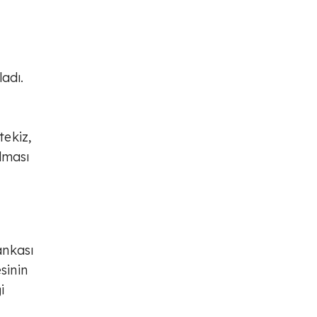
ladı.
tekiz,
lması
ankası
sinin
i