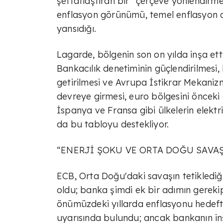
şeffaflaştıran bir “çerçeve yönlendirm
enflasyon görünümü, temel enflasyon d
yansıdığı.
Lagarde, bölgenin son on yılda inşa etti
Bankacılık denetiminin güçlendirilmesi,
getirilmesi ve Avrupa İstikrar Mekaniz
devreye girmesi, euro bölgesini önceki en
İspanya ve Fransa gibi ülkelerin elektr
da bu tabloyu destekliyor.
“ENERJİ ŞOKU VE ORTA DOĞU SAVA
ECB, Orta Doğu'daki savaşın tetiklediği
oldu; banka şimdi ek bir adımın gereki
önümüzdeki yıllarda enflasyonu hedefte
uyarısında bulundu; ancak bankanın inşa