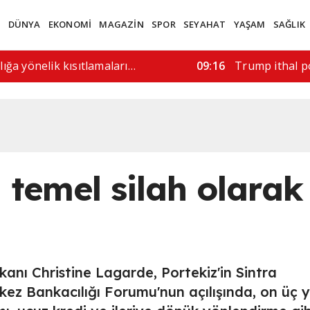
M
DÜNYA
EKONOMİ
MAGAZİN
SPOR
SEYAHAT
YAŞAM
SAĞLIK
ilahlı saldırı: 6 ölü
11:52
ABD'de silahl
i temel silah olarak
nı Christine Lagarde, Portekiz'in Sintra
ez Bankacılığı Forumu'nun açılışında, on üç yı