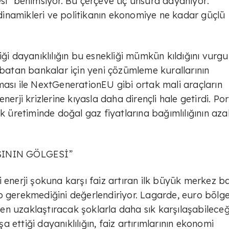
esi” benimsiyor. Bu çerçeve üç unsura dayanıyor:
inamikleri ve politikanın ekonomiye ne kadar güçlü
ği dayanıklılığın bu esnekliği mümkün kıldığını vurgu
 batan bankalar için yeni çözümleme kurallarının
ması ile NextGenerationEU gibi ortak mali araçların
erji krizlerine kıyasla daha dirençli hale getirdi. Por
ik üretiminde doğal gaz fiyatlarına bağımlılığının aza
ŞININ GÖLGESİ”
 enerji şokuna karşı faiz artıran ilk büyük merkez b
p gerekmediğini değerlendiriyor. Lagarde, euro bölge
n uzaklaştıracak şoklarla daha sık karşılaşabileceğ
 ettiği dayanıklılığın, faiz artırımlarının ekonomi