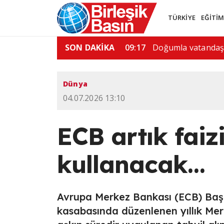
TÜRKİYE
EĞİTİ
ona yüzde 15 tarife…
SON DAKİKA
06:51
Tayland'da okula s
Dünya
04.07.2026 13:10
ECB artık faiz
kullanacak…
Avrupa Merkez Bankası (ECB) Başka
kasabasında düzenlenen yıllık Merk