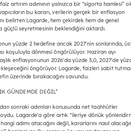
faiz artırım adımının yalnızca bir “sigorta hamlesi” 
apıcıların bu kararı, verilerin gerçek bir enflasyon
ını belirten Lagarde, hem çekirdek hem de genel
 güçlü seyretmesinin beklendiğini aktardı.
onun yüzde 2 hedefine ancak 2027'nin sonlarında, üst
ması koşuluyla dönmesi öngörülüyor. Haziran ayı
başlık enflasyonunun 2026'da yüzde 3,0, 2027'de yüz
kleşeceğini öngörüyor. Lagarde, faizleri sabit tutma
fin üzerinde bırakacağını savundu.
TIK GÜNDEMDE DEĞİL”
dan sonraki adımları konusunda net taahhütler
oydu. Lagarde'a göre artık “ileriye dönük yönlendi
ngi adımı atacağını değil, kararlarını nasıl alacağı