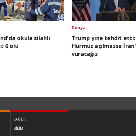
Dünya
nd'da okula silahlı
Trump yine tehdit etti:
ı: 6 ölü
Hürmüz açılmazsa İran'
vuracağız
SAĞLIK
BİLİM