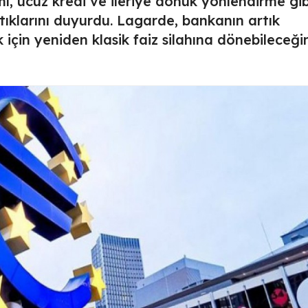
mı, ucuz kredi ve ileriye dönük yönlendirme gib
tıklarını duyurdu. Lagarde, bankanın artık
için yeniden klasik faiz silahına dönebileceği