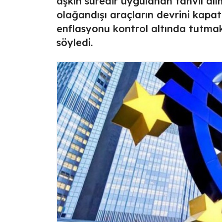
aşkın süredir uygulanan tahvil alı
olağandışı araçların devrini kapat
enflasyonu kontrol altında tutmak 
söyledi.