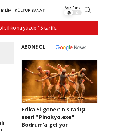
BİLİM
KÜLTÜR SANAT
ı saldırı, 5 kişi hayatını…
08:52
"İran'a 
ABONE OL
Erika Silgoner'in sıradışı
eseri "Pinokyo.exe"
lı
Bodrum'a geliyor