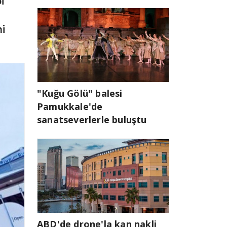
i
ni
"Kuğu Gölü" balesi
Pamukkale'de
sanatseverlerle buluştu
ABD'de drone'la kan nakli