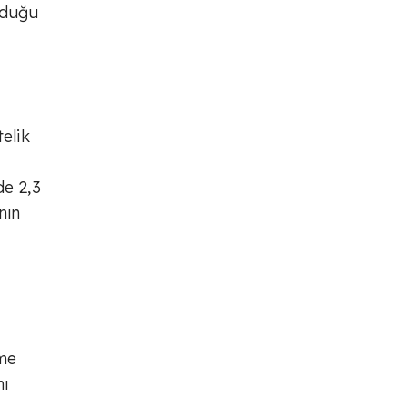
olduğu
elik
de 2,3
nın
rme
nı