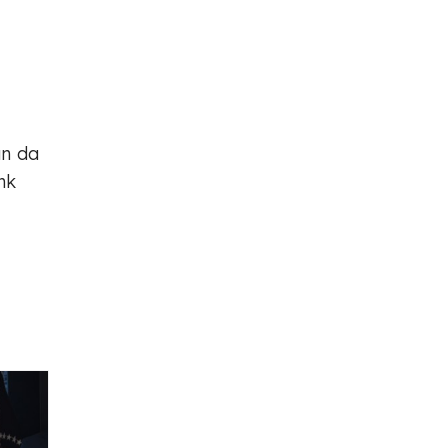
ın da
nk