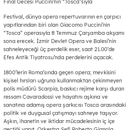
Final Gecesi Puccini’nin “Tosca”sıyla
Festival, dünya opera repertuvarının en çarpıcı
yapıtlarından biri olan Giacomo Puccini’nin
“Tosca” operasıyla 8 Temmuz Çarşamba akşamı
sona erecek. İzmir Devlet Opera ve Balesi’nin
sahneleyeceği üç perdelik eser, saat 21.00’de
Efes Antik Tiyatrosu’nda perdelerini açacak.
1800’lerin Roma’sında geçen opera; mevkisini
kişisel hırsları uğruna kullanmaktan çekinmeyen
polis müdürü Scarpia, baskıcı rejime karşı duran
ressam Cavaradossi ve hayatını aşkına ve
sanatına adamış opera şarkıcısı Tosca arasındaki
politik ve duygusal çatışmayı sahneye taşıyor.
Aşkın, ihanetin ve iktidar mücadelesinin iç içe
geçtiği yapıt, Orkestra Şefi Roberto Gianola