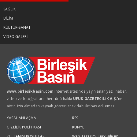
SAĞLIK
BİLİM
KÜLTÜR-SANAT
VİDEO GALERİ
www.birlesikbasin.com
internet sitesinde yayınlanan yazı, haber,
video ve fotoğrafların her türlü hakkı
UFUK GAZETECİLİK A.Ş.
'ne
aittir. İzin almadan kaynak gösterilerek dahi iktibas edilemez.
YASAL ANLAŞMA
RSS
GİZLİLİK POLİTİKASI
KÜNYE
KULLANIM KOŞULLARI
Web Tasarım: Türk Bilişim