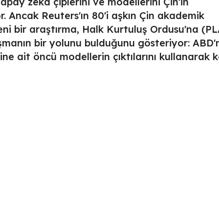
apay zekâ çiplerini ve modellerini Çin'in
r. Ancak Reuters'ın 80'i aşkın Çin akademik
eni bir araştırma, Halk Kurtuluş Ordusu'na (PL
aşmanın bir yolunu bulduğunu gösteriyor: ABD'
ine ait öncü modellerin çıktılarını kullanarak 
itmek