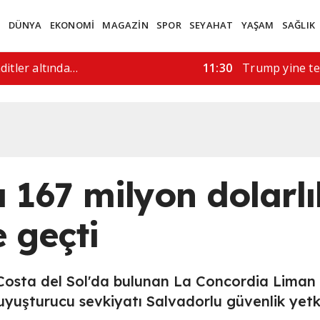
M
DÜNYA
EKONOMİ
MAGAZİN
SPOR
SEYAHAT
YAŞAM
SAĞLIK
rüşmeler…
08:41
Hürmüz'ün açı
 167 milyon dolarlı
 geçti
 Costa del Sol'da bulunan La Concordia Liman
uyuşturucu sevkiyatı Salvadorlu güvenlik yetkil