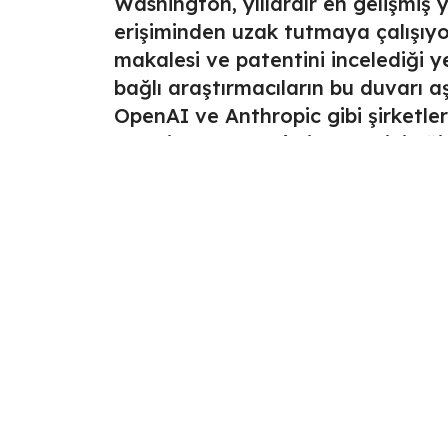
Washington, yıllardır en gelişmiş y
erişiminden uzak tutmaya çalışıyo
makalesi ve patentini incelediği y
bağlı araştırmacıların bu duvarı 
OpenAI ve Anthropic gibi şirketler
askeri yapay zekâ sistemlerini eğ