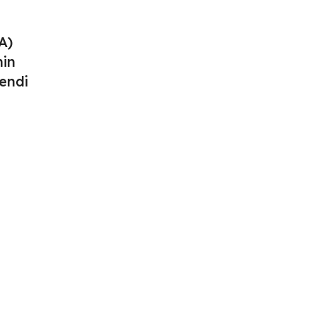
A)
nin
kendi