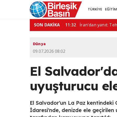
TÜRKİYE
EĞİTİ
: Hürmüz açılmazsa…
SON DAKİKA
08:45
"İran'la çok iyi gö
Dünya
09.07.2026 08:02
El Salvador'da
uyuşturucu ele
El Salvador'un La Paz kentindeki
İdaresi'nde, denizde ele geçirilen 