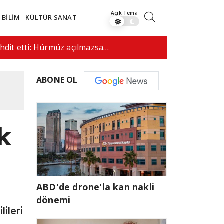
BİLİM
KÜLTÜR SANAT
lacağı umutlarıyla…
08:26
Bodrum Ba
ABONE OL
k
ABD'de drone'la kan nakli
dönemi
ileri