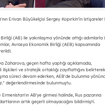
ın Erivan Büyükelçisi Sergey Kopırkin'in istişareler i
rliği (AB) ile yakınlaşma yönünde attığı adımlarla il
ımlar, Avrasya Ekonomik Birliği (AEB) kapsamında
erildi.
iya Zaharova, geçen hafta yaptığı açıklamada,
ilişkileri ve stratejik ortaklığı zayıflattığını belirterek
laşma süreci devam ederken, AEB'de bulunma yönün
mez." değerlendirmesinde bulunmuştu.
 Ermenistan'ın AB'ye girmesi halinde, Rus pazarına
artlarının artık geçerli olmayacağını bildirmişti.