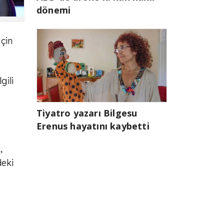
dönemi
çin
gili
Tiyatro yazarı Bilgesu
Erenus hayatını kaybetti
,
deki