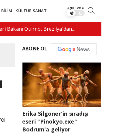
BİLİM
KÜLTÜR SANAT
fenomeni canlı yayında vurularak…
17:50
ABD'de dr
ABONE OL
a
Erika Silgoner'in sıradışı
ya
eseri "Pinokyo.exe"
Bodrum'a geliyor