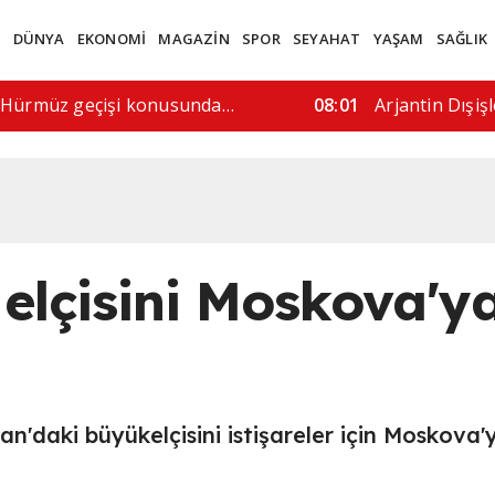
M
DÜNYA
EKONOMİ
MAGAZİN
SPOR
SEYAHAT
YAŞAM
SAĞLIK
ürecine saygı gösterilmeli"
06:13
Sosyal medya 
 elçisini Moskova'y
an'daki büyükelçisini istişareler için Moskova'