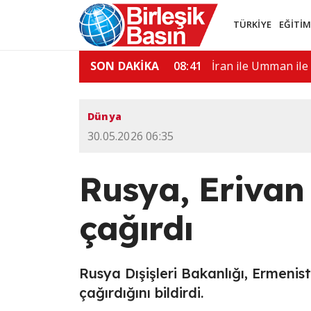
TÜRKİYE
EĞİTİ
nı Quirno, Brezilya'dan…
SON DAKİKA
08:00
"Ülkemdeki seçim s
Dünya
30.05.2026 06:35
Rusya, Erivan
çağırdı
Rusya Dışişleri Bakanlığı, Ermenist
çağırdığını bildirdi.