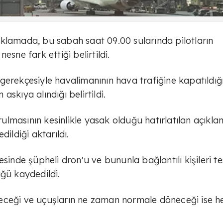
klamada, bu sabah saat 09.00 sularında pilotların
esne fark ettiği belirtildi.
gerekçesiyle havalimanının hava trafiğine kapatıldığ
 askıya alındığı belirtildi.
lmasının kesinlikle yasak olduğu hatırlatılan açıkl
dildiği aktarıldı.
sinde şüpheli dron'u ve bununla bağlantılı kişileri te
üğü kaydedildi.
eceği ve uçuşların ne zaman normale döneceği ise h