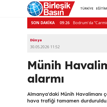
TÜRKİYE
EĞİTİ
az boru hattı…
SON DAKİKA
06:01
De la Espriella'dan
Dünya
30.05.2026 11:52
Münih Havalim
alarmı
Almanya'daki Münih Havalimanı çev
hava trafiği tamamen durduruldu