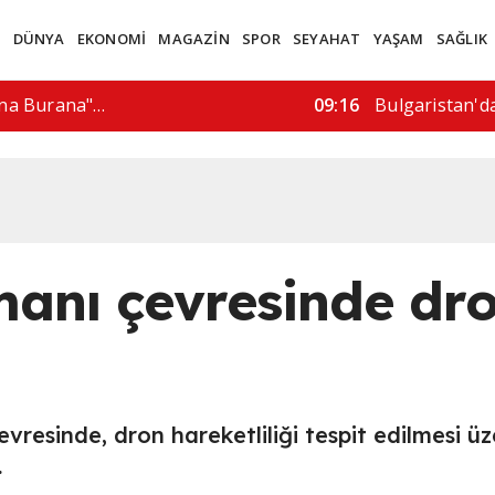
M
DÜNYA
EKONOMİ
MAGAZİN
SPOR
SEYAHAT
YAŞAM
SAĞLIK
 "yasa dışı…
15:57
"İran bizimle 
anı çevresinde dr
resinde, dron hareketliliği tespit edilmesi üz
.