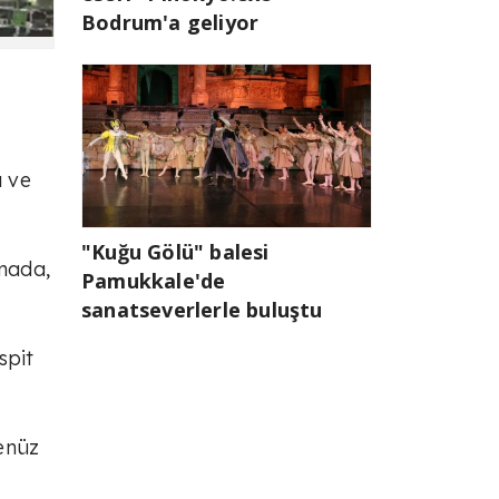
Bodrum'a geliyor
ı ve
"Kuğu Gölü" balesi
amada,
Pamukkale'de
sanatseverlerle buluştu
spit
enüz