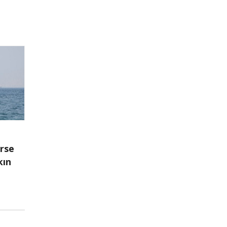
irse
kın