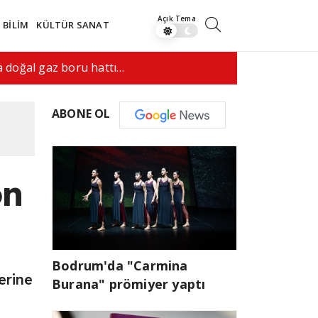
BİLİM
KÜLTÜR SANAT
anlaşma yapmak istiyor"
09:17
Doğumla v
ABONE OL
on
Bodrum'da "Carmina
erine
Burana" prömiyer yaptı