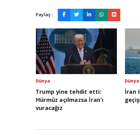
Paylaş :
Dünya
Dünya
Trump yine tehdit etti:
İran 
Hürmüz açılmazsa İran'ı
geçiş
vuracağız