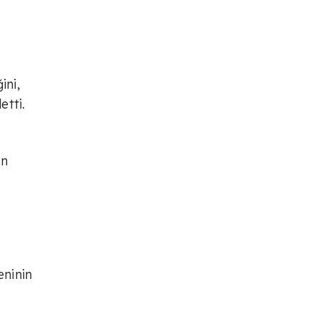
ini,
etti.
en
eninin