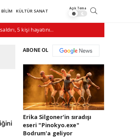
BİLİM
KÜLTÜR SANAT
n ile Hürmüz geçişi konusunda…
08:01
Arjantin D
ABONE OL
Erika Silgoner'in sıradışı
ğini
eseri "Pinokyo.exe"
Bodrum'a geliyor