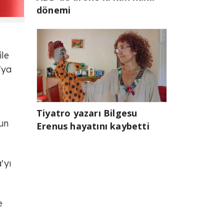
dönemi
ile
'ya
Tiyatro yazarı Bilgesu
un
Erenus hayatını kaybetti
'yı
e