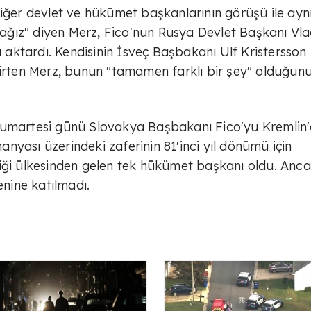
diğer devlet ve hükümet başkanlarının görüşü ile ayn
ğız" diyen Merz, Fico'nun Rusya Devlet Başkanı Vla
ktardı. Kendisinin İsveç Başbakanı Ulf Kristersson 
lirten Merz, bunun "tamamen farklı bir şey" olduğun
Cumartesi günü Slovakya Başbakanı Fico'yu Kremlin
manyası üzerindeki zaferinin 81'inci yıl dönümü için
liği ülkesinden gelen tek hükümet başkanı oldu. Anc
enine katılmadı.