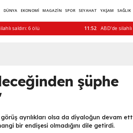
M
DÜNYA
EKONOMİ
MAGAZİN
SPOR
SEYAHAT
YAŞAM
SAĞLIK
rı hala bir…
08:41
İran ile Umma
leceğinden şüphe
"
örüş ayrılıkları olsa da diyaloğun devam etti
angi bir endişesi olmadığını dile getirdi.