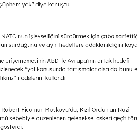
 şüphem yok" diye konuştu.
ATO'nun işlevselliğini sürdürmek için çaba sarfettiğ
oğun sürdüğünü ve aynı hedeflere odaklanıldığını kayd
ine erişememesinin ABD ile Avrupa'nın ortak hedefi
 izlenecek "yol konusunda tartışmalar olsa da bunu 
riz" ifadelerini kullandı.
Robert Fico'nun Moskova'da, Kızıl Ordu'nun Nazi
ümü sebebiyle düzenlenen geleneksel askerî geçit tör
gösterdi.