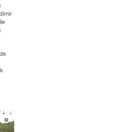
ı
dimir
ile
u
'de
ak