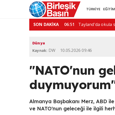
TÜRKİYE
EĞİTİ
 kişi hayatını…
SON DAKİKA
08:52
"İran'a askeri saldı
Dünya
DW
10.05.2026 09:46
Kaynak:
"NATO'nun ge
duymuyorum
Almanya Başbakanı Merz, ABD ile g
ve NATO'nun geleceği ile ilgili herh