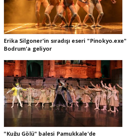
Erika Silgoner'in sıradışı eseri "Pinokyo.exe"
Bodrum'a geliyor
"Kuğu Gölü" balesi Pamukkale'de