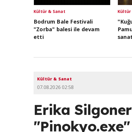
Kültür & Sanat
Kültür
Bodrum Bale Festivali
"Kuğu
"Zorba" balesi ile devam
Pamu
etti
sanat
Kültür & Sanat
07.08.2026 02:58
Erika Silgoner'
"Pinokyo.exe"