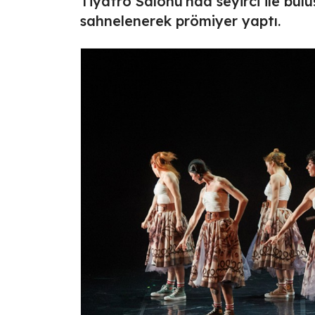
Tiyatro Salonu'nda seyirci ile bulu
sahnelenerek prömiyer yaptı.