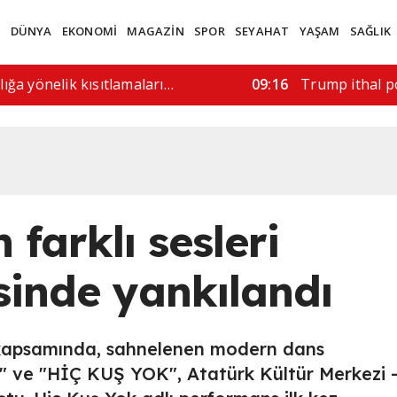
M
DÜNYA
EKONOMİ
MAGAZİN
SPOR
SEYAHAT
YAŞAM
SAĞLIK
lahlı saldırı: 6 ölü
11:52
ABD'de silahlı 
farklı sesleri
sinde yankılandı
i kapsamında, sahnelenen modern dans
" ve "HİÇ KUŞ YOK", Atatürk Kültür Merkezi 