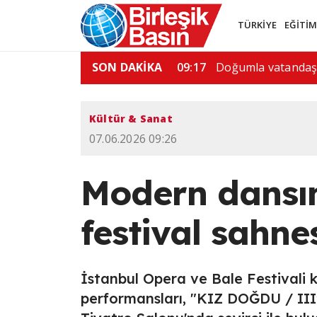
TÜRKİYE
EĞİTİ
na yüzde 15 tarife…
SON DAKİKA
06:51
Tayland'da okula si
Kültür & Sanat
07.06.2026 09:26
Modern dansın 
festival sahne
İstanbul Opera ve Bale Festival
performansları, "KIZ DOĞDU / III