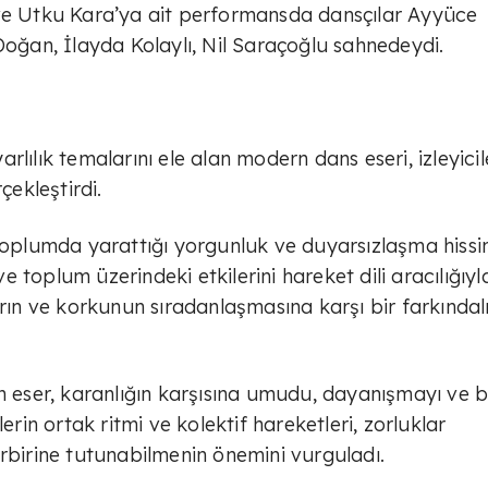
 ve Utku Kara’ya ait performansda dansçılar Ayyüce
Doğan, İlayda Kolaylı, Nil Saraçoğlu sahnedeydi.
lılık temalarını ele alan modern dans eseri, izleyicil
ekleştirdi.
 toplumda yarattığı yorgunluk ve duyarsızlaşma hissi
 toplum üzerindeki etkilerini hareket dili aracılığıyl
arın ve korkunun sıradanlaşmasına karşı bir farkındal
n eser, karanlığın karşısına umudu, dayanışmayı ve bi
n ortak ritmi ve kolektif hareketleri, zorluklar
irbirine tutunabilmenin önemini vurguladı.