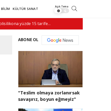
BİLİM
KÜLTÜR SANAT
saldırı, 5 kişi hayatını…
08:52
"İran'a as
ABONE OL
"Teslim olmaya zorlanırsak
savaşırız, boyun eğmeyiz"
-