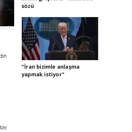
sözü
dın
"İran bizimle anlaşma
yapmak istiyor"
Ah!