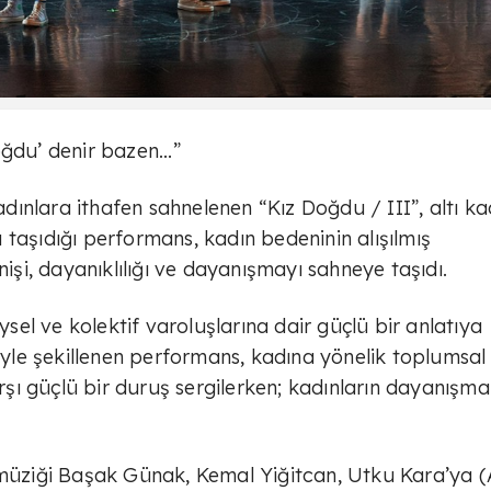
ğdu’ denir bazen...”
ınlara ithafen sahnelenen “Kız Doğdu / III”, altı ka
ra taşıdığı performans, kadın bedeninin alışılmış
nişi, dayanıklılığı ve dayanışmayı sahneye taşıdı.
eysel ve kolektif varoluşlarına dair güçlü bir anlatıya
liyle şekillenen performans, kadına yönelik toplumsal
arşı güçlü bir duruş sergilerken; kadınların dayanışma
 müziği Başak Günak, Kemal Yiğitcan, Utku Kara’ya (