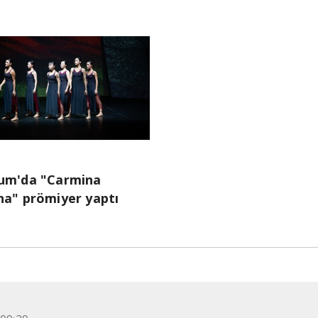
um'da "Carmina
na" prömiyer yaptı