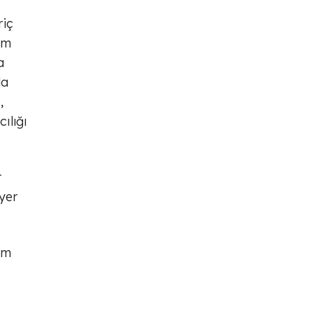
riç
üm
a
da
,
ılığı
r
yer
ım