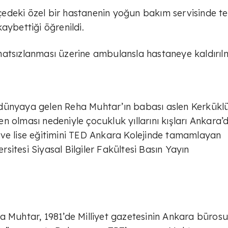
ilçedeki özel bir hastanenin yoğun bakım servisinde t
aybettiği öğrenildi.
atsızlanması üzerine ambulansla hastaneye kaldırılm
dünyaya gelen Reha Muhtar’ın babası aslen Kerkükl
 olması nedeniyle çocukluk yıllarını kışları Ankara’d
rta ve lise eğitimini TED Ankara Kolejinde tamamlayan
itesi Siyasal Bilgiler Fakültesi Basın Yayın
a Muhtar, 1981’de Milliyet gazetesinin Ankara büros