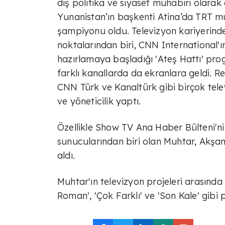
dış politika ve siyaset muhabiri olara
Yunanistan’ın başkenti Atina’da TRT m
şampiyonu oldu. Televizyon kariyerinde
noktalarından biri, CNN International'ın
hazırlamaya başladığı 'Ateş Hattı' pro
farklı kanallarda da ekranlara geldi. R
CNN Türk ve Kanaltürk gibi birçok tel
ve yöneticilik yaptı.
Özellikle Show TV Ana Haber Bülteni'n
sunucularından biri olan Muhtar, Akşam
aldı.
Muhtar'ın televizyon projeleri arasında
Roman', 'Çok Farklı' ve 'Son Kale' gibi