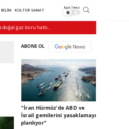
BİLİM
KÜLTÜR SANAT
ran bizimle anlaşma yapmak istiyor"
09:1
ABONE OL
"İran Hürmüz'de ABD ve
İsrail gemilerini yasaklamayı
planlıyor"