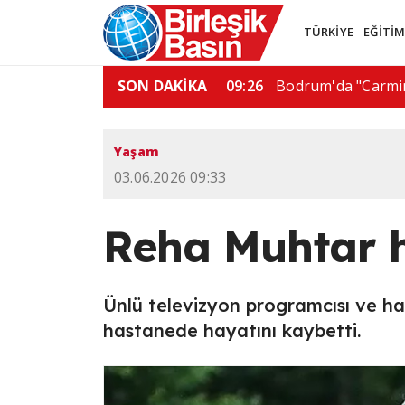
TÜRKİYE
EĞİTİ
'da doğal gaz boru hattı…
SON DAKİKA
06:01
De la E
Yaşam
03.06.2026 09:33
Reha Muhtar h
Ünlü televizyon programcısı ve 
hastanede hayatını kaybetti.