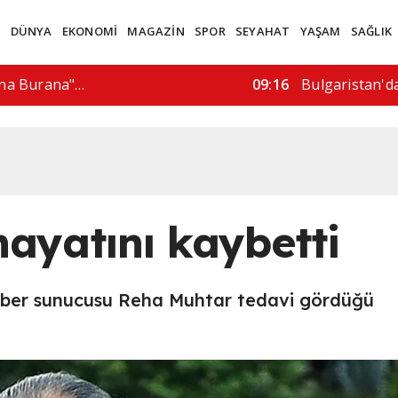
M
DÜNYA
EKONOMİ
MAGAZİN
SPOR
SEYAHAT
YAŞAM
SAĞLIK
spriella'dan "yasa dışı…
15:57
"İ
ayatını kaybetti
haber sunucusu Reha Muhtar tedavi gördüğü