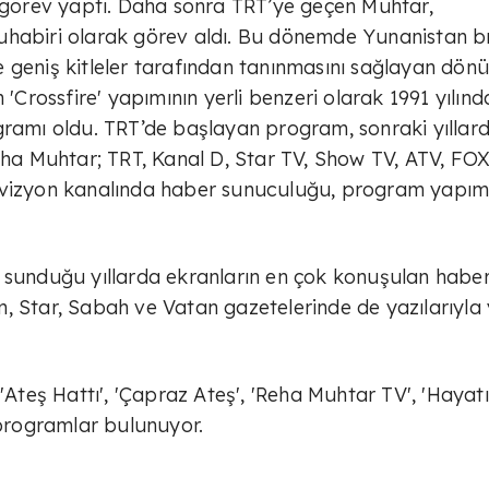
k görev yaptı. Daha sonra TRT’ye geçen Muhtar,
uhabiri olarak görev aldı. Bu dönemde Yunanistan b
 geniş kitleler tarafından tanınmasını sağlayan dön
 'Crossfire' yapımının yerli benzeri olarak 1991 yılınd
gramı oldu. TRT’de başlayan program, sonraki yıllar
eha Muhtar; TRT, Kanal D, Star TV, Show TV, ATV, FOX
evizyon kanalında haber sunuculuğu, program yapımc
i sunduğu yıllarda ekranların en çok konuşulan habe
, Star, Sabah ve Vatan gazetelerinde de yazılarıyla 
 'Ateş Hattı', 'Çapraz Ateş', 'Reha Muhtar TV', 'Hayat
 programlar bulunuyor.