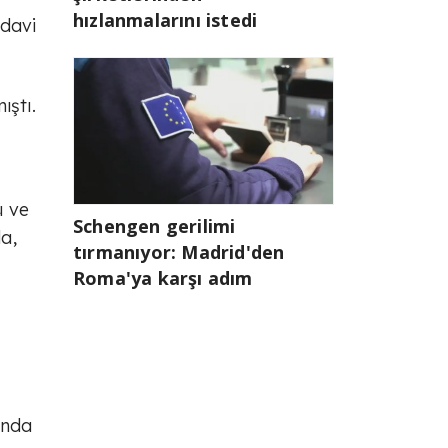
hızlanmalarını istedi
edavi
ıştı.
ü ve
Schengen gerilimi
a,
tırmanıyor: Madrid'den
Roma'ya karşı adım
unda