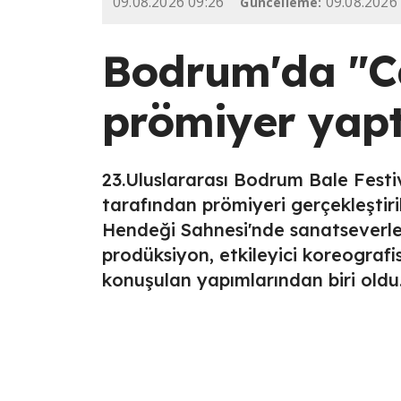
09.08.2026 09:26
09.08.2026
Güncelleme:
Bodrum'da "C
prömiyer yapt
23.Uluslararası Bodrum Bale Fest
tarafından prömiyeri gerçekleşti
Hendeği Sahnesi'nde sanatseverlerle
prodüksiyon, etkileyici koreografis
konuşulan yapımlarından biri oldu