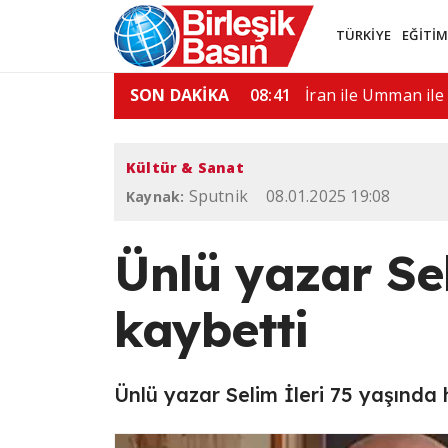
TÜRKİYE
EĞİTİ
Bakanı Quirno, Brezilya'dan…
SON DAKİKA
08:00
"Ülkemdeki seç
Kültür & Sanat
Sputnik
08.01.2025 19:08
Kaynak:
Ünlü yazar Sel
kaybetti
Ünlü yazar Selim İleri 75 yaşında 