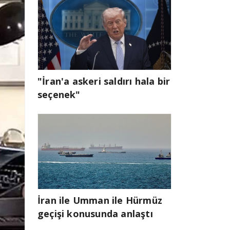
"İran'a askeri saldırı hala bir
seçenek"
İran ile Umman ile Hürmüz
geçişi konusunda anlaştı