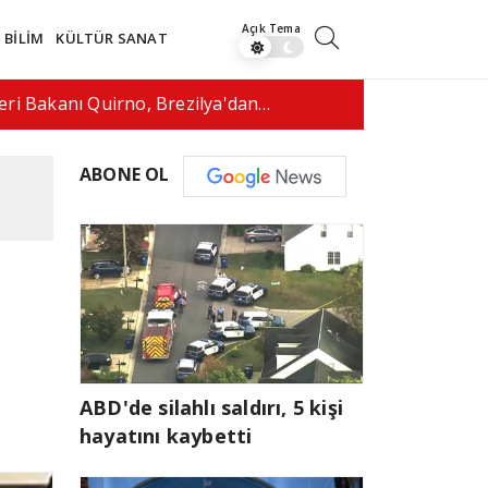
BİLİM
KÜLTÜR SANAT
dya fenomeni canlı yayında vurularak…
17:50
ABD'd
ABONE OL
ABD'de silahlı saldırı, 5 kişi
hayatını kaybetti