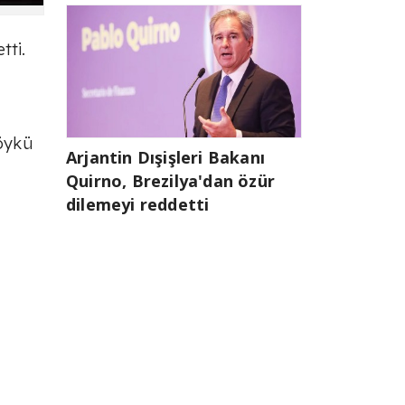
tti.
 öykü
Arjantin Dışişleri Bakanı
Quirno, Brezilya'dan özür
dilemeyi reddetti