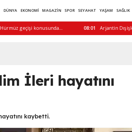
M
DÜNYA
EKONOMİ
MAGAZİN
SPOR
SEYAHAT
YAŞAM
SAĞLIK
im sürecine saygı gösterilmeli"
06:13
Sosyal me
im İleri hayatını
hayatını kaybetti.