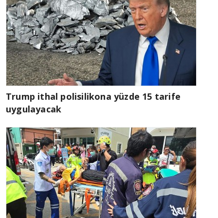
Trump ithal polisilikona yüzde 15 tarife
uygulayacak