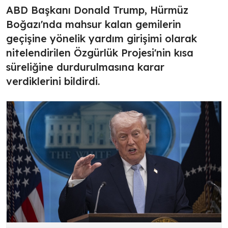
ABD Başkanı Donald Trump, Hürmüz
Boğazı'nda mahsur kalan gemilerin
geçişine yönelik yardım girişimi olarak
nitelendirilen Özgürlük Projesi'nin kısa
süreliğine durdurulmasına karar
verdiklerini bildirdi.