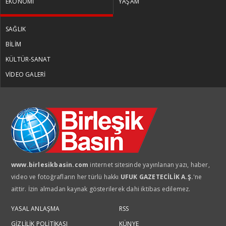
EKONOMİ
YAŞAM
SAĞLIK
BİLİM
KÜLTÜR-SANAT
VİDEO GALERİ
www.birlesikbasin.com
internet sitesinde yayınlanan yazı, haber,
video ve fotoğrafların her türlü hakkı
UFUK GAZETECİLİK A.Ş.
'ne
aittir. İzin almadan kaynak gösterilerek dahi iktibas edilemez.
YASAL ANLAŞMA
RSS
GİZLİLİK POLİTİKASI
KÜNYE