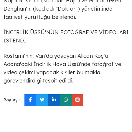
Najaf Rostami (kod adı "Haji") ve Mahdi Yekeh
Dehghan'ın (kod adı "Doktor") yönetiminde
faaliyet yürüttüğü belirlendi.
İNCİRLİK ÜSSÜ'NÜN FOTOĞRAF VE VİDEOLARI
İSTENDİ
Rostami'nin, Van'da yaşayan Alican Koç'u
Adana'daki İncirlik Hava Üssü'nde fotoğraf ve
video çekimi yapacak kişiler bulmakla
görevlendirdiği tespit edildi.
Paylaş :