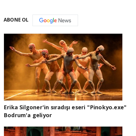
ABONE OL
Erika Silgoner'in sıradışı eseri "Pinokyo.exe"
Bodrum'a geliyor