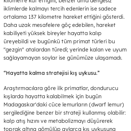
kilometre kat ettiğini, benzer ama dengesiz
iklimlerde kalmayı tercih edenlerin ise sadece
ortalama 137 kilometre hareket ettiğini gösterdi.
Daha uzak mesafelere göç edebilen, hareket
kabiliyeti yüksek bireyler hayatta kalıp
üreyebildi ve bugünkü tüm primat türleri bu
"gezgin" atalardan türedi; yerinde kalan ve uyum
sağlayamayan soylar ise günümüze ulaşamadı.
“Hayatta kalma stratejisi kış uykusu.”
Araştırmacılara göre ilk primatlar, dondurucu
kışlarda hayatta kalabilmek için bugün
Madagaskar'daki cüce lemurların (dwarf lemur)
sergilediğine benzer bir strateji kullanmış olabilir:
kalp atış hızını ve metabolizmayı düşürerek
toprak altına gömülüp aylarca kış uykusuna