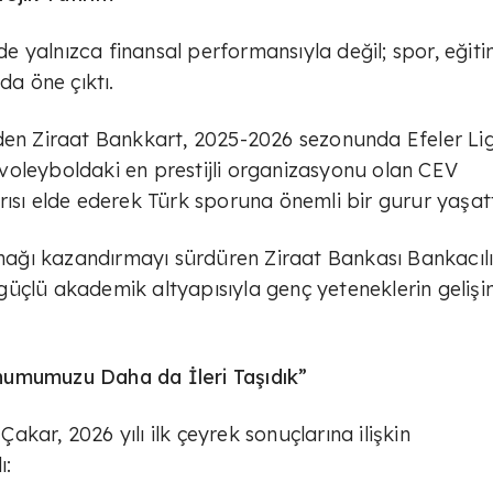
nde yalnızca finansal performansıyla değil; spor, eğit
da öne çıktı.
den Ziraat Bankkart, 2025-2026 sezonunda Efeler Lig
voleyboldaki en prestijli organizasyonu olan CEV
ısı elde ederek Türk sporuna önemli bir gurur yaşatt
aynağı kazandırmayı sürdüren Ziraat Bankası Bankacıl
üçlü akademik altyapısıyla genç yeteneklerin gelişi
numumuzu Daha da İleri Taşıdık”
kar, 2026 yılı ilk çeyrek sonuçlarına ilişkin
ı: