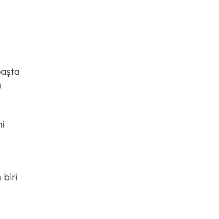
başta
a
ni
 biri