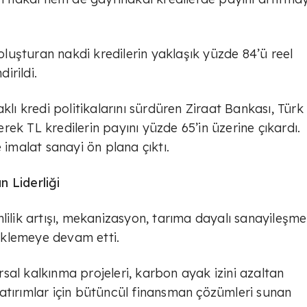
 oluşturan nakdi kredilerin yaklaşık yüzde 84’ü reel
irildi.
klı kredi politikalarını sürdüren Ziraat Bankası, Türk 
rerek TL kredilerin payını yüzde 65’in üzerine çıkardı.
 imalat sanayi ön plana çıktı.
 Liderliği
lilik artışı, mekanizasyon, tarıma dayalı sanayileşme
teklemeye devam etti.
ırsal kalkınma projeleri, karbon ayak izini azaltan
atırımlar için bütüncül finansman çözümleri sunan