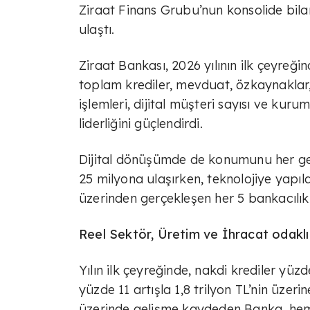
Ziraat Finans Grubu’nun konsolide bil
ulaştı.
Ziraat Bankası, 2026 yılının ilk çeyreğin
toplam krediler, mevduat, özkaynaklar, n
işlemleri, dijital müşteri sayısı ve ku
liderliğini güçlendirdi.
Dijital dönüşümde de konumunu her geçe
25 milyona ulaşırken, teknolojiye yapılan
üzerinden gerçekleşen her 5 bankacılık i
Reel Sektör, Üretim ve İhracat odakl
Yılın ilk çeyreğinde, nakdi krediler yüzd
yüzde 11 artışla 1,8 trilyon TL’nin üze
üzerinde gelişme kaydeden Banka, hem 