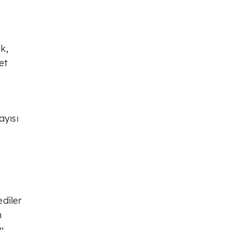
k,
et
ayısı
ediler
n
ı