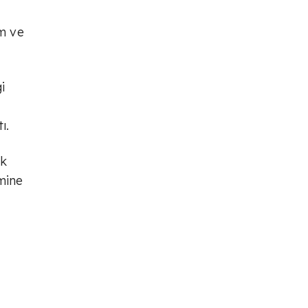
im ve
i
ı.
ık
mine