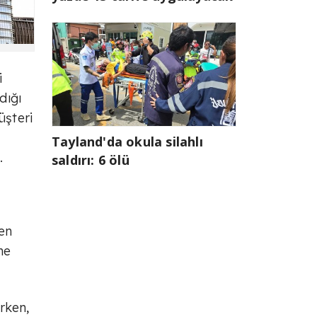
i
dığı
üşteri
Tayland'da okula silahlı
.
saldırı: 6 ölü
ren
ne
rken,