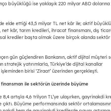
anço büyüklüğü ise yaklaşık 220 milyar ABD dolarına
de elde ettiği 43,5 milyar TL net kâr ile; aktif büyüklü
et kâr, tarım kredileri, ihracat finansmanı, dış ticar
rumsal krediler başta olmak üzere birçok alanda sektör
n gün güçlendiren Bankanın, aktif dijital müşteri s
 stratejik yatırımlarla, Türkiye’de dijital kanallar
şleminden birisi ‘Ziraat’ üzerinden gerçekleşti.
ı finansman ile sektörün üzerinde büyüme
e 8,4 artışla 4,6 trilyon TL’ye ulaşırken, gayrinakdi kr
rine çıktı. Büyüme performansında sektör ortalamasını
nakdi hem de gayrinakdi kredilerde payını artırmay