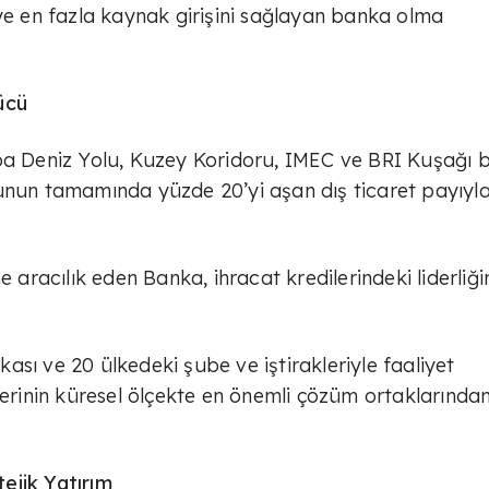
’ye en fazla kaynak girişini sağlayan banka olma
ücü
upa Deniz Yolu, Kuzey Koridoru, IMEC ve BRI Kuşağı 
runun tamamında yüzde 20’yi aşan dış ticaret payıyl
e aracılık eden Banka, ihracat kredilerindeki liderliği
sı ve 20 ülkedeki şube ve iştirakleriyle faaliyet
lerinin küresel ölçekte en önemli çözüm ortaklarından
ejik Yatırım