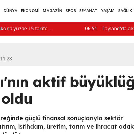
M
DÜNYA
EKONOMİ
MAGAZİN
SPOR
SEYAHAT
YAŞAM
SAĞLIK
rı, 5 kişi hayatını…
08:52
"İran'a askeri 
 11:28
ı'nın aktif büyüklü
a oldu
eyreğinde güçlü finansal sonuçlarıyla sektör
yatırım, istihdam, üretim, tarım ve ihracat odakl