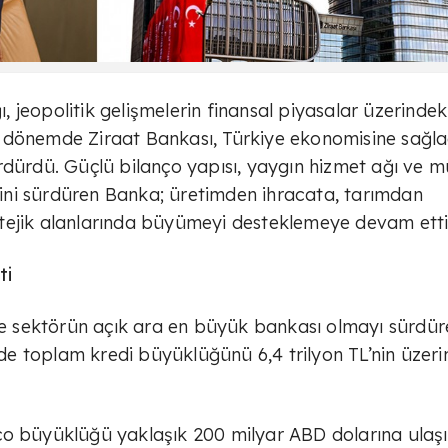
ı, jeopolitik gelişmelerin finansal piyasalar üzerindek
bir dönemde Ziraat Bankası, Türkiye ekonomisine sağla
rdürdü. Güçlü bilanço yapısı, yaygın hizmet ağı ve m
erini sürdüren Banka; üretimden ihracata, tarımdan
tejik alanlarında büyümeyi desteklemeye devam etti
ti
yle sektörün açık ara en büyük bankası olmayı sürdü
inde toplam kredi büyüklüğünü 6,4 trilyon TL’nin üzeri
ço büyüklüğü yaklaşık 200 milyar ABD dolarına ulaşı