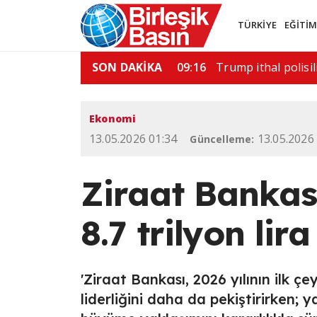
TÜRKİYE
EĞİTİ
saldırı: 6 ölü
SON DAKİKA
11:52
ABD'de silahlı saldı
Ekonomi
13.05.2026 01:34
13.05.2026
Güncelleme:
Ziraat Bankas
8.7 trilyon lir
'Ziraat Bankası, 2026 yılının ilk ç
liderliğini daha da pekiştirirken; 