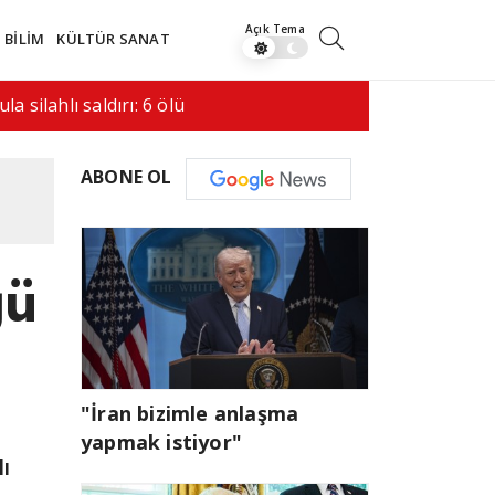
BİLİM
KÜLTÜR SANAT
saldırı hala bir…
08:41
İran ile 
ABONE OL
ğü
"İran bizimle anlaşma
yapmak istiyor"
ı