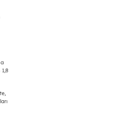
n
na
 1,8
te,
ları