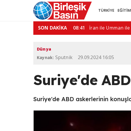
TÜRKİYE
EĞİTİ
nı Quirno, Brezilya'dan…
SON DAKİKA
08:00
"Ülkemdeki seçim s
Dünya
Sputnik
29.09.2024 16:05
Kaynak:
Suriye'de ABD 
Suriye'de ABD askerlerinin konuşlan