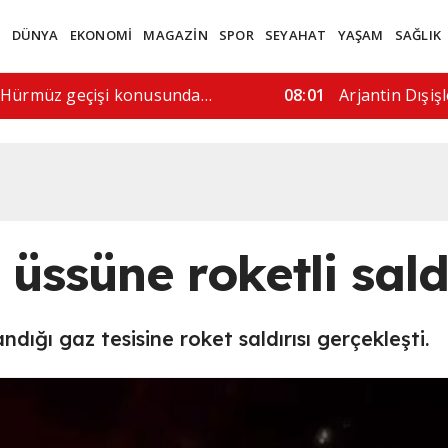
M
DÜNYA
EKONOMİ
MAGAZİN
SPOR
SEYAHAT
YAŞAM
SAĞLIK
ürecine saygı gösterilmeli"
06:13
Sosyal medya 
üssüne roketli sald
dığı gaz tesisine roket saldırısı gerçekleşti.