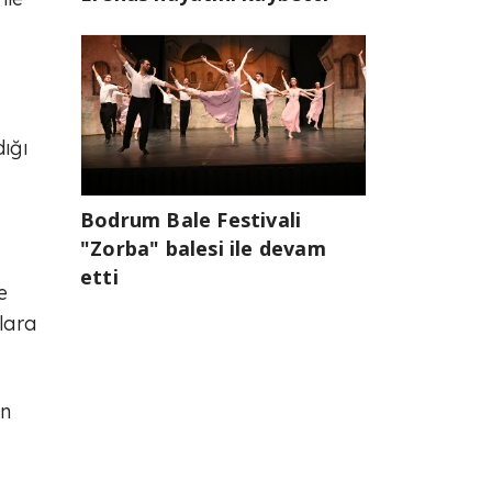
ığı
Bodrum Bale Festivali
"Zorba" balesi ile devam
etti
e
lara
ın