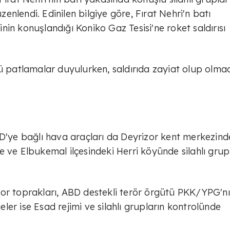
üzenlendi. Edinilen bilgiye göre, Fırat Nehri'n batı
in konuşlandığı Koniko Gaz Tesisi'ne roket saldırısı
patlamalar duyulurken, saldırıda zayiat olup olmad
BD'ye bağlı hava araçları da Deyrizor kent merkezind
e ve Elbukemal ilçesindeki Herri köyünde silahlı grup
zor toprakları, ABD destekli terör örgütü PKK/YPG'n
geler ise Esad rejimi ve silahlı grupların kontrolünde