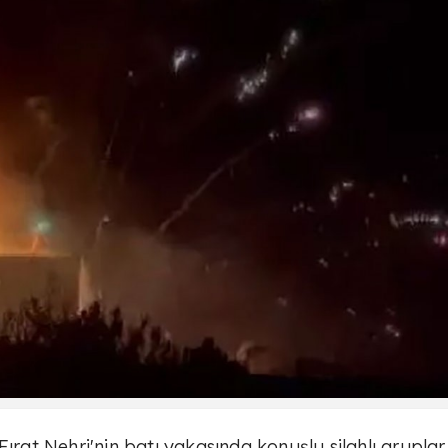
ırat Nehri'nin batı yakasında konuşlu silahlı gruplar 