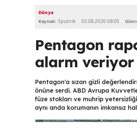
Dünya
Sputnik
03.08.2026 08:05
Kaynak:
Günc
Pentagon rapo
alarm veriyor
Pentagon'a sızan gizli değerlendi
önüne serdi. ABD Avrupa Kuvvetl
füze stokları ve muhrip yetersizli
aynı anda korumanın imkansız hale 