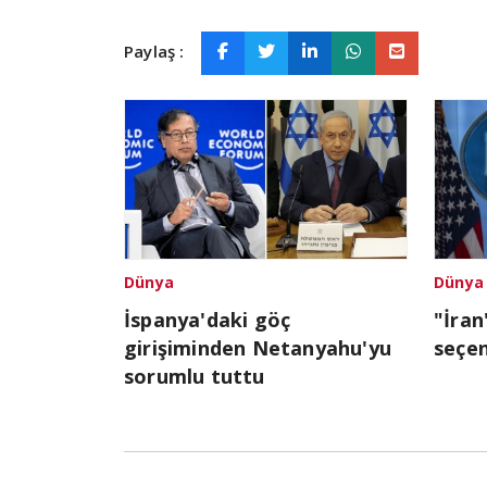
Paylaş :
Dünya
Dünya
İspanya'daki göç
"İran
girişiminden Netanyahu'yu
seçe
sorumlu tuttu