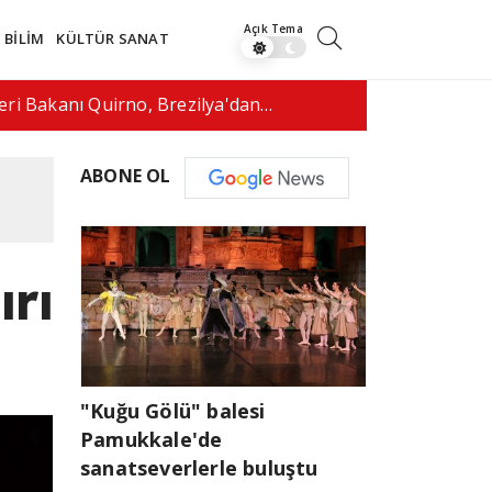
BİLİM
KÜLTÜR SANAT
fenomeni canlı yayında vurularak…
17:50
ABD'de dr
ABONE OL
ırı
"Kuğu Gölü" balesi
Pamukkale'de
sanatseverlerle buluştu