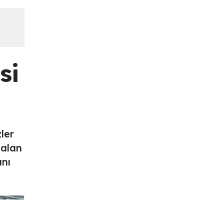
si
ler
zalan
ını