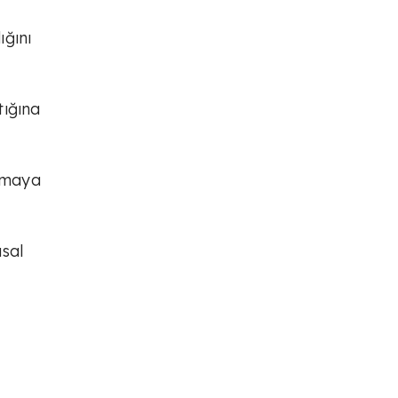
ığını
tığına
lamaya
usal