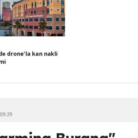
e drone'la kan nakli
mi
 09:29
armina Burana"