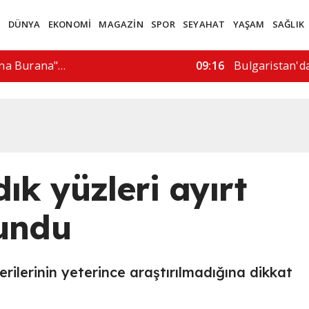
M
DÜNYA
EKONOMİ
MAGAZİN
SPOR
SEYAHAT
YAŞAM
SAĞLIK
 "yasa dışı…
15:57
"İran bizimle 
dık yüzleri ayırt
lundu
ecerilerinin yeterince araştırılmadığına dikkat