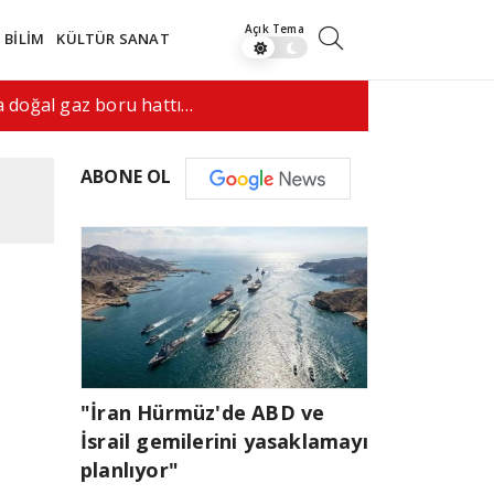
BİLİM
KÜLTÜR SANAT
anlaşma yapmak istiyor"
09:17
Doğumla v
ABONE OL
"İran Hürmüz'de ABD ve
İsrail gemilerini yasaklamayı
planlıyor"