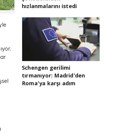
hızlanmalarını istedi
yle
ıyor.
lar
Schengen gerilimi
tırmanıyor: Madrid'den
şsel
Roma'ya karşı adım
ı