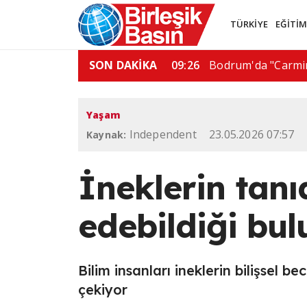
TÜRKİYE
EĞİTİ
az boru hattı…
SON DAKİKA
06:01
De la Espriella'dan
Yaşam
Independent
23.05.2026 07:57
Kaynak:
İneklerin tanı
edebildiği bu
Bilim insanları ineklerin bilişsel b
çekiyor