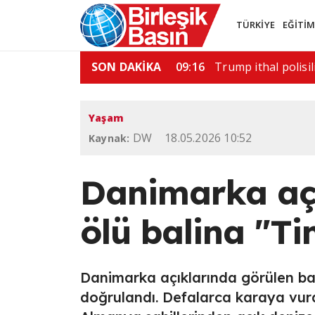
TÜRKİYE
EĞİTİ
saldırı: 6 ölü
SON DAKİKA
11:52
ABD'de silahlı saldı
Yaşam
DW
18.05.2026 10:52
Kaynak:
Danimarka aç
ölü balina "Ti
Danimarka açıklarında görülen ba
doğrulandı. Defalarca karaya vura