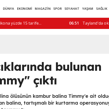
M
DÜNYA
EKONOMİ
MAGAZİN
SPOR
SEYAHAT
YAŞAM
SAĞLIK
rı, 5 kişi hayatını…
08:52
"İran'a askeri 
ıklarında bulunan
mmy" çıktı
lina ölüsünün kambur balina Timmy'e ait old
n balina, tartışmalı bir kurtarma operasyonu