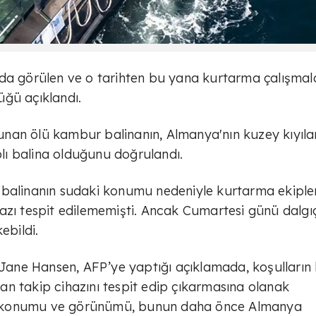
nda görülen ve o tarihten bu yana kurtarma çalışmal
üğü açıklandı.
nan ölü kambur balinanın, Almanya'nın kuzey kıyıla
ı balina olduğunu doğrulandı.
 balinanın sudaki konumu nedeniyle kurtarma ekipler
azı tespit edilememişti. Ancak Cumartesi günü dalgı
ebildi.
ane Hansen, AFP’ye yaptığı açıklamada, koşulların 
olan takip cihazını tespit edip çıkarmasına olanak
azın konumu ve görünümü, bunun daha önce Almanya