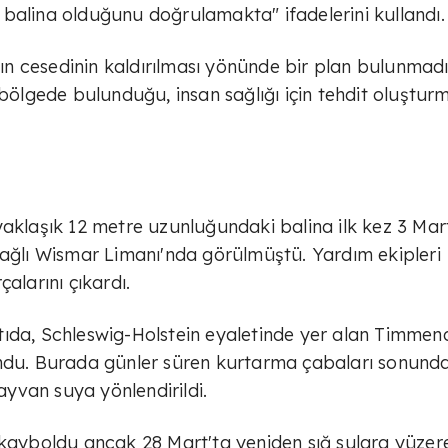
balina olduğunu doğrulamakta" ifadelerini kullandı.
anın cesedinin kaldırılması yönünde bir plan bulunmadı
 bölgede bulunduğu, insan sağlığı için tehdit oluştur
yaklaşık 12 metre uzunluğundaki balina ilk kez 3 Mart
lı Wismar Limanı'nda görülmüştü. Yardım ekipleri
alarını çıkardı.
tıda, Schleswig-Holstein eyaletinde yer alan Timmen
undu. Burada günler süren kurtarma çabaları sonunda
hayvan suya yönlendirildi.
 kayboldu ancak 28 Mart'ta yeniden sığ sulara yüzer