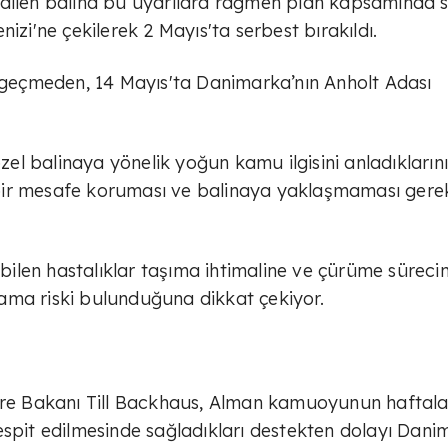
edilen balina bu uyarılara rağmen plan kapsamında 
izi'ne çekilerek 2 Mayıs'ta serbest bırakıldı.
eçmeden, 14 Mayıs'ta Danimarka’nın Anholt Adası
l balinaya yönelik yoğun kamu ilgisini anladıklarını
i bir mesafe koruması ve balinaya yaklaşmaması gerek
şabilen hastalıklar taşıma ihtimaline ve çürüme süreci
ama riski bulunduğuna dikkat çekiyor.
e Bakanı Till Backhaus, Alman kamuoyunun haftala
n tespit edilmesinde sağladıkları destekten dolayı Dan