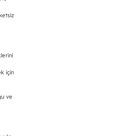
ketsiz
lerini
k için
ğu ve