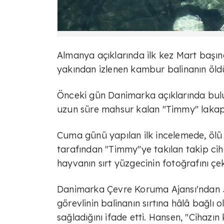
Almanya açıklarında ilk kez Mart başı
yakından izlenen kambur balinanın öld
Önceki gün Danimarka açıklarında bulu
uzun süre mahsur kalan "Timmy" lakapl
Cuma günü yapılan ilk incelemede, ölü
tarafından "Timmy"ye takılan takip cih
hayvanın sırt yüzgecinin fotoğrafını çek
Danimarka Çevre Koruma Ajansı'ndan J
görevlinin balinanın sırtına hâlâ bağlı 
sağladığını ifade etti. Hansen, "Cih