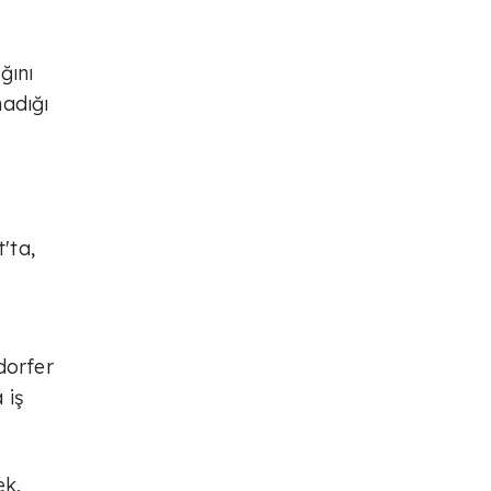
ğını
madığı
'ta,
dorfer
 iş
ek,