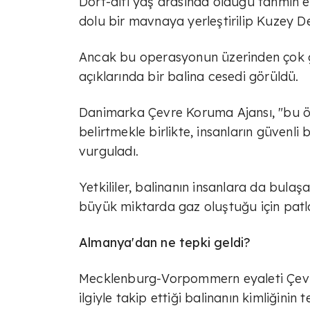
Dört-altı yaş arasında olduğu tahmin 
dolu bir mavnaya yerleştirilip Kuzey Den
Ancak bu operasyonun üzerinden çok g
açıklarında bir balina cesedi görüldü.
Danimarka Çevre Koruma Ajansı, "bu öze
belirtmekle birlikte, insanların güvenl
vurguladı.
Yetkililer, balinanın insanlara da bula
büyük miktarda gaz oluştuğu için patl
Almanya'dan ne tepki geldi?
Mecklenburg-Vorpommern eyaleti Çevr
ilgiyle takip ettiği balinanın kimliğini