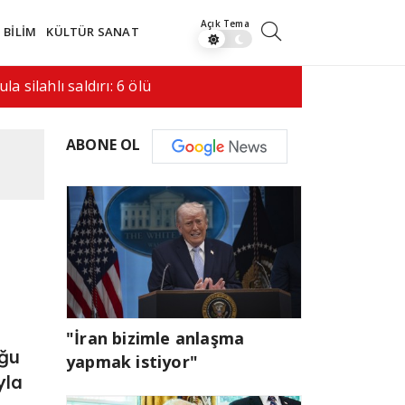
BİLİM
KÜLTÜR SANAT
saldırı hala bir…
08:41
İran ile 
ABONE OL
"İran bizimle anlaşma
uğu
yapmak istiyor"
yla