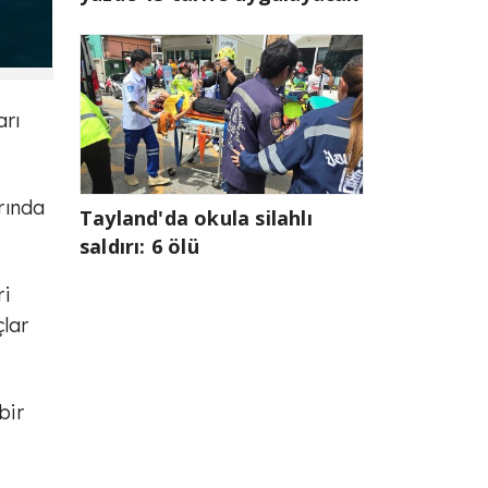
arı
rında
Tayland'da okula silahlı
saldırı: 6 ölü
i
çlar
bir