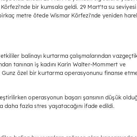
örfezi'nde bir kumsala geldi. 29 Mart'ta su seviyesi
k birkaç metre ötede Wismar Körfezi'nde yeniden hare
tkililer balinayı kurtarma çalışmalarından vazgeçtik
ından tanınan iş kadını Karin Walter-Mommert ve
 Gunz özel bir kurtarma operasyonunu finanse etme
leştirilirken operasyonun başarı şansının düşük oldu
a daha fazla stres yaşatacağını ifade edildi.