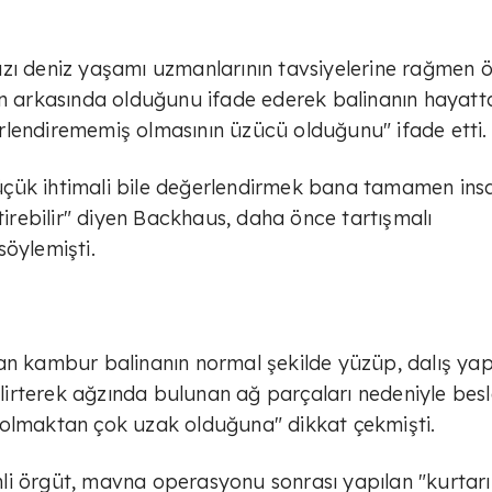
zı deniz yaşamı uzmanlarının tavsiyelerine rağmen ö
ın arkasında olduğunu ifade ederek balinanın hayatt
rlendirememiş olmasının üzücü olduğunu" ifade etti.
çük ihtimali bile değerlendirmek bana tamamen ins
ştirebilir" diyen Backhaus, daha önce tartışmalı
söylemişti.
lan kambur balinanın normal şekilde yüzüp, dalış ya
irterek ağzında bulunan ağ parçaları nedeniyle be
 olmaktan çok uzak olduğuna" dikkat çekmişti.
i örgüt, mavna operasyonu sonrası yapılan "kurtarıl