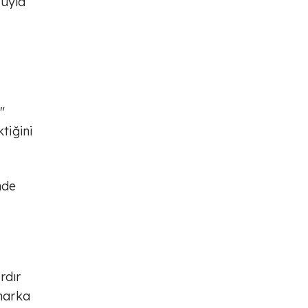
suyla
"
tiğini
nde
rdır
imarka