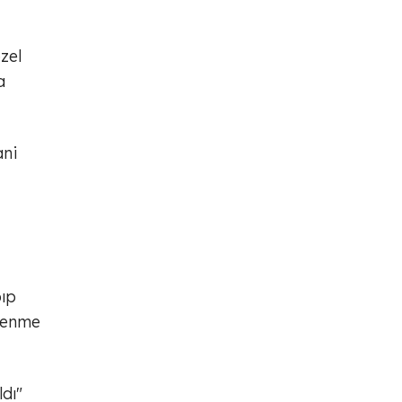
zel
a
ani
pıp
slenme
dı"