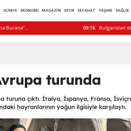
M
DÜNYA
EKONOMİ
MAGAZİN
SPOR
SEYAHAT
YAŞAM
SAĞLIK
na Burana"…
09:16
Bulgaristan'da
 Avrupa turunda
a turuna çıktı. İtalya, İspanya, Fransa, İsviçr
ndaki hayranlarının yoğun ilgisiyle karşılaştı.