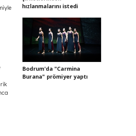
hızlanmalarını istedi
miyle
e
Bodrum'da "Carmina
Burana" prömiyer yaptı
rik
unca