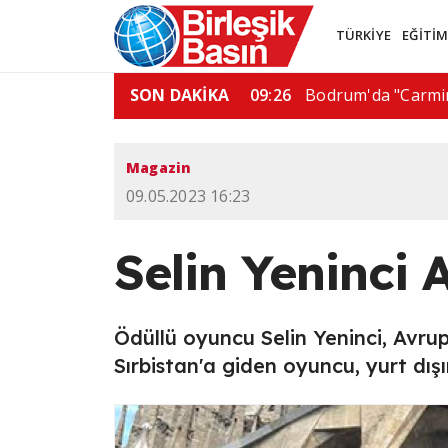
TÜRKİYE
EĞİTİ
etlerinden hızlanmalarını…
SON DAKİKA
09:26
Bodrum'da "Carmi
Magazin
09.05.2023 16:23
Selin Yeninci
Ödüllü oyuncu Selin Yeninci, Avrup
Sırbistan'a giden oyuncu, yurt dışı