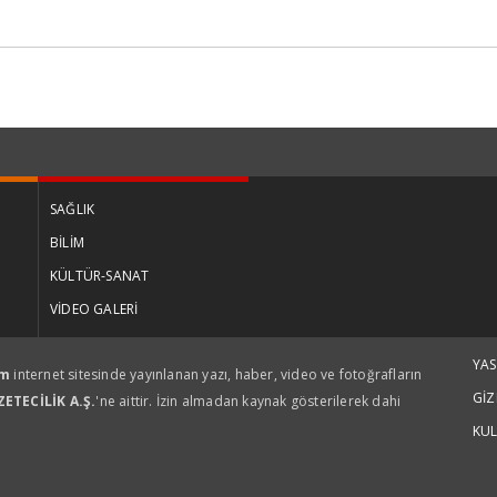
SAĞLIK
BİLİM
KÜLTÜR-SANAT
VİDEO GALERİ
YA
om
internet sitesinde yayınlanan yazı, haber, video ve fotoğrafların
GİZ
ETECİLİK A.Ş.
'ne aittir. İzin almadan kaynak gösterilerek dahi
KUL