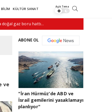
BİLİM
KÜLTÜR SANAT
 doğal gaz boru hattı…
06:01
De la Espr
ABONE OL
e ve
"İran Hürmüz'de ABD ve
İsrail gemilerini yasaklamayı
planlıyor"