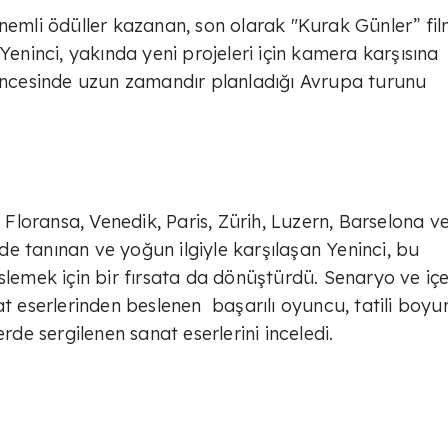
e önemli ödüller kazanan, son olarak "Kurak Günler” fil
Yeninci, yakında yeni projeleri için kamera karşısına
cesinde uzun zamandır planladığı Avrupa turunu
, Floransa, Venedik, Paris, Zürih, Luzern, Barselona v
erde tanınan ve yoğun ilgiyle karşılaşan Yeninci, bu
slemek için bir fırsata da dönüştürdü. Senaryo ve içe
at eserlerinden beslenen başarılı oyuncu, tatili boy
rde sergilenen sanat eserlerini inceledi.