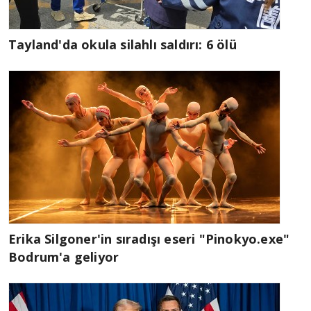
Tayland'da okula silahlı saldırı: 6 ölü
Erika Silgoner'in sıradışı eseri "Pinokyo.exe"
Bodrum'a geliyor