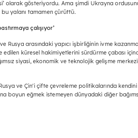
esi’ olarak gösteriyordu. Ama şimdi Ukrayna ordusun
ığı bu yalanı tamamen çürüttü.
astırmaya çalışıyor’
e Rusya arasındaki yapıcı işbirliğinin ivme kazanma
e edilen küresel hakimiyetlerini sürdürme çabası için
ağımsız siyasi, ekonomik ve teknolojik gelişme merkezi
Rusya ve Çin'i çifte çevreleme politikalarında kendini
arına boyun eğmek istemeyen dünyadaki diğer bağıms