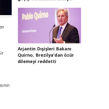
an
Arjantin Dışişleri Bakanı
ir
Quirno, Brezilya'dan özür
dilemeyi reddetti
sının