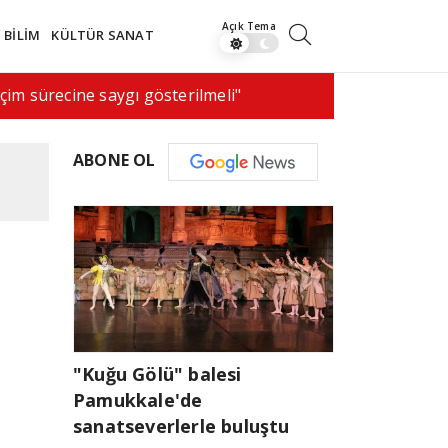
BİLİM
KÜLTÜR SANAT
nomeni canlı yayında vurularak…
17:50
ABD'de dron
ABONE OL
"Kuğu Gölü" balesi
Pamukkale'de
sanatseverlerle buluştu