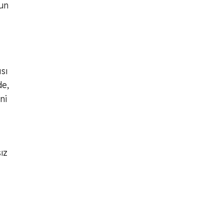
un
sı
de,
ni
ız