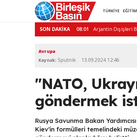
TÜRKİYE
EĞİTİ
 Quirno, Brezilya'dan…
SON DAKİKA
08:00
"Ülkemdeki seçim sür
Avrupa
Sputnik
13.09.2024 12:46
Kaynak:
"NATO, Ukray
göndermek ist
Rusya Savunma Bakan Yardımcısı A
Kiev'in formülleri temelindeki mü