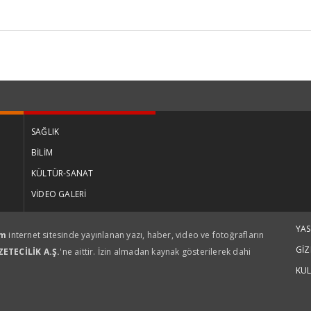
SAĞLIK
BİLİM
KÜLTÜR-SANAT
VİDEO GALERİ
YA
om
internet sitesinde yayınlanan yazı, haber, video ve fotoğrafların
GİZ
ETECİLİK A.Ş.
'ne aittir. İzin almadan kaynak gösterilerek dahi
KUL