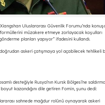
1. Xiangshan Uluslararası Güvenlik Forumu’nda konuş
n formüllerini müzakere etmeye zorlayacak koşulları
nderme planları yapıyor” ifadesini kullandı.
 doğrudan askeri çatışmaya yol açabilecek tehlikeli b
samlı desteğiyle Rusya’nın Kursk Bölgesi’ne saldırma
boyut kazandığını dile getiren Fomin, şunu dedi:
uslararası sahnede mağdur rolünü oynayarak askeri