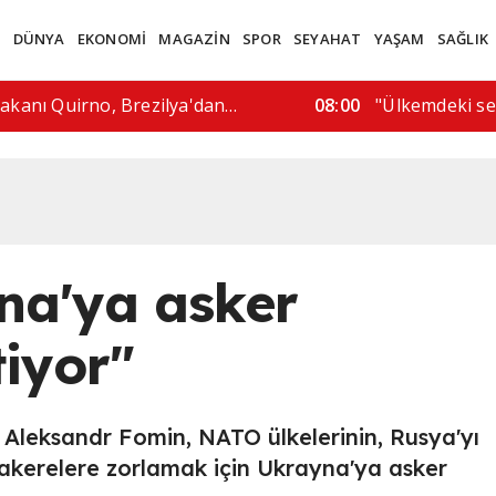
M
DÜNYA
EKONOMİ
MAGAZİN
SPOR
SEYAHAT
YAŞAM
SAĞLIK
ecine saygı gösterilmeli"
06:13
Sosyal medya fe
na'ya asker
iyor"
leksandr Fomin, NATO ülkelerinin, Rusya'yı
zakerelere zorlamak için Ukrayna'ya asker