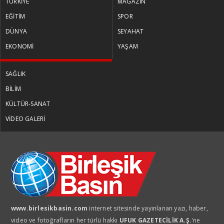
TÜRKİYE
MAGAZİN
EĞİTİM
SPOR
DÜNYA
SEYAHAT
EKONOMİ
YAŞAM
SAĞLIK
BİLİM
KÜLTÜR-SANAT
VİDEO GALERİ
www.birlesikbasin.com
internet sitesinde yayınlanan yazı, haber,
video ve fotoğrafların her türlü hakkı
UFUK GAZETECİLİK A.Ş.
'ne