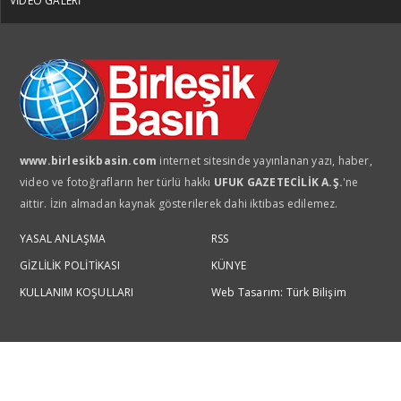
VİDEO GALERİ
www.birlesikbasin.com
internet sitesinde yayınlanan yazı, haber,
video ve fotoğrafların her türlü hakkı
UFUK GAZETECİLİK A.Ş.
'ne
aittir. İzin almadan kaynak gösterilerek dahi iktibas edilemez.
YASAL ANLAŞMA
RSS
GİZLİLİK POLİTİKASI
KÜNYE
KULLANIM KOŞULLARI
Web Tasarım: Türk Bilişim