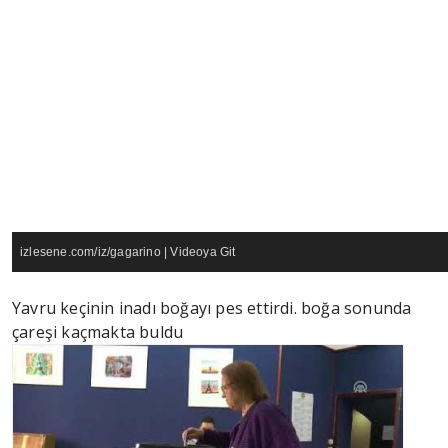
izlesene.com/iz/gagarino
|
Videoya Git
Yavru keçinin inadı boğayı pes ettirdi. boğa sonunda
çareşi kaçmakta buldu