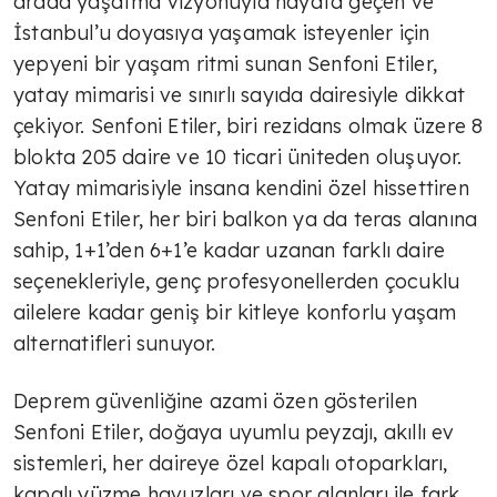
arada yaşatma vizyonuyla hayata geçen ve
İstanbul’u doyasıya yaşamak isteyenler için
yepyeni bir yaşam ritmi sunan Senfoni Etiler,
yatay mimarisi ve sınırlı sayıda dairesiyle dikkat
çekiyor. Senfoni Etiler, biri rezidans olmak üzere 8
blokta 205 daire ve 10 ticari üniteden oluşuyor.
Yatay mimarisiyle insana kendini özel hissettiren
Senfoni Etiler, her biri balkon ya da teras alanına
sahip, 1+1’den 6+1’e kadar uzanan farklı daire
seçenekleriyle, genç profesyonellerden çocuklu
ailelere kadar geniş bir kitleye konforlu yaşam
alternatifleri sunuyor.
Deprem güvenliğine azami özen gösterilen
Senfoni Etiler, doğaya uyumlu peyzajı, akıllı ev
sistemleri, her daireye özel kapalı otoparkları,
kapalı yüzme havuzları ve spor alanları ile fark