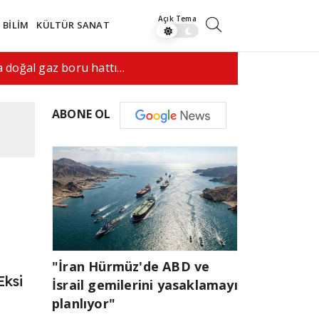
BİLİM
KÜLTÜR SANAT
anlaşma yapmak istiyor"
09:17
Doğumla v
ABONE OL
"İran Hürmüz'de ABD ve
Eksi
İsrail gemilerini yasaklamayı
planlıyor"