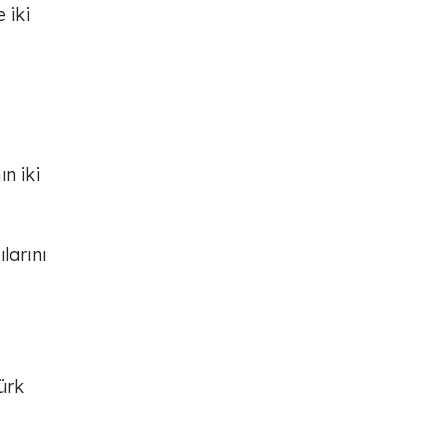
 iki
n iki
larını
ürk