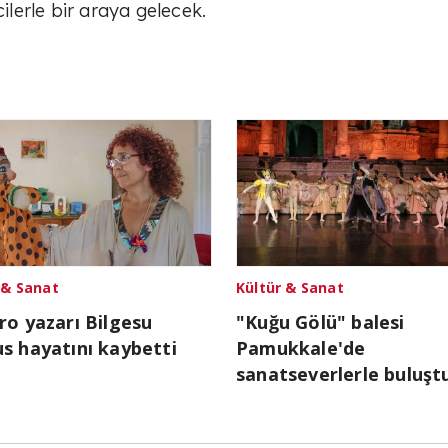
lerle bir araya gelecek.
 & Sanat
Kültür & Sanat
ro yazarı Bilgesu
"Kuğu Gölü" balesi
s hayatını kaybetti
Pamukkale'de
sanatseverlerle buluşt