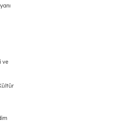
 yanı
r
i ve
Kültür
dim