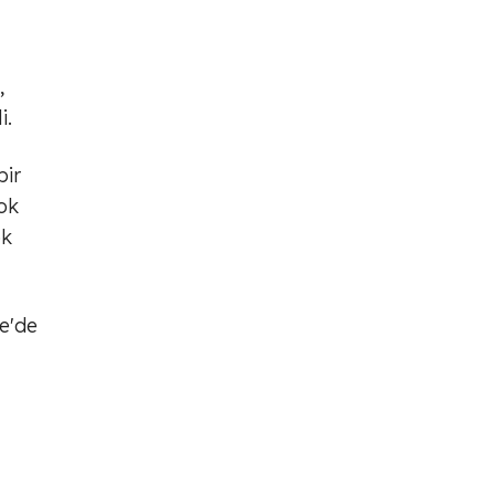
,
i.
bir
çok
ok
ye'de