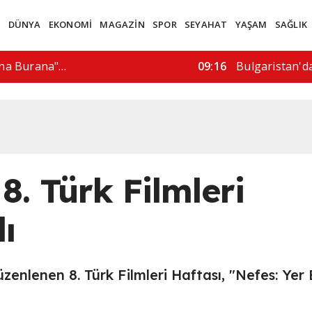
M
DÜNYA
EKONOMİ
MAGAZİN
SPOR
SEYAHAT
YAŞAM
SAĞLIK
 "yasa dışı…
15:57
"İran bizimle 
8. Türk Filmleri
ı
üzenlenen 8. Türk Filmleri Haftası, "Nefes: Yer 