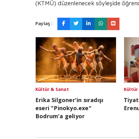
(KTMÜ) düzenlenecek söyleşide öğrenci
Paylaş :
Kültür & Sanat
Kültür
Erika Silgoner'in sıradışı
Tiyat
eseri "Pinokyo.exe"
Erenu
Bodrum'a geliyor