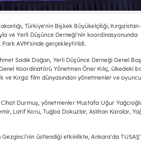
anlığı, Türkiye'nin Bişkek Büyükelçiliği, Kırgızistan-
rıyla ve Yerli Düşünce Derneği'nin koordinasyonunda
k Park AVM'sinde gerçekleştirildi.
i Ahmet Sadık Doğan, Yerli Düşünce Derneği Genel Ba
 Genel Koordinatörü Yönetmen Öner Kılıç, ülkedeki b
Türk ve Kırgız film dünyasından yönetmenler ve oyuncu
fa Cihat Durmuş, yönetmenler Mustafa Uğur Yağcıoğl
r, Latif Koru, Tuğba Dokuzlar, Aslıhan Karalar, Ya
ezginci'nin üstlendiği etkinlikte, Ankara'da TUSAŞ