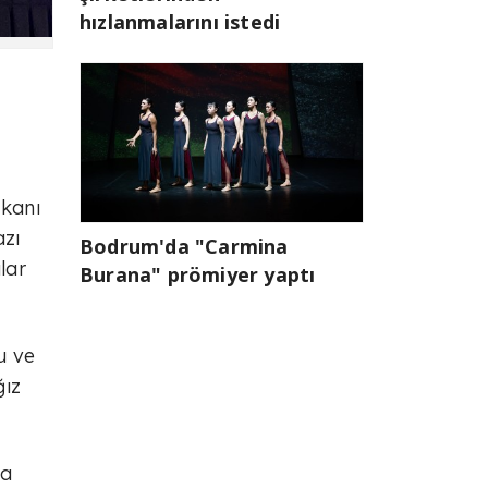
hızlanmalarını istedi
şkanı
azı
Bodrum'da "Carmina
lar
Burana" prömiyer yaptı
u ve
ğız
'a