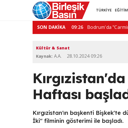
TÜRKİYE
EĞİTİ
az boru hattı…
SON DAKİKA
06:01
De la Espriella'dan
Kültür & Sanat
A.A.
28.10.2024 09:26
Kaynak:
Kırgızistan'da 
Haftası başlad
Kırgızistan'ın başkenti Bişkek'te d
İki" filminin gösterimi ile başladı.