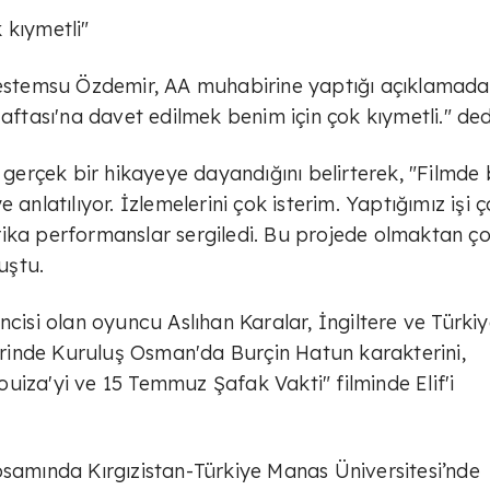
 kıymetli"
 Bestemsu Özdemir, AA muhabirine yaptığı açıklamada
aftası'na davet edilmek benim için çok kıymetli." ded
 gerçek bir hikayeye dayandığını belirterek, "Filmde 
 anlatılıyor. İzlemelerini çok isterim. Yaptığımız işi 
rika performanslar sergiledi. Bu projede olmaktan ç
uştu.
ncisi olan oyuncu Aslıhan Karalar, İngiltere ve Türki
rinde Kuruluş Osman'da Burçin Hatun karakterini,
uiza'yi ve 15 Temmuz Şafak Vakti" filminde Elif'i
psamında Kırgızistan-Türkiye Manas Üniversitesi’nde