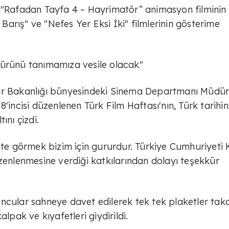
a "Rafadan Tayfa 4 – Hayrimatör” animasyon filminin
 Barış" ve "Nefes Yer Eksi İki" filmlerinin gösterime
ültürünü tanımamıza vesile olacak"
por Bakanlığı bünyesindeki Sinema Departmanı Müdü
'incisi düzenlenen Türk Film Haftası'nın, Türk tarihin
ını çizdi.
'te görmek bizim için gururdur. Türkiye Cumhuriyeti 
üzenlenmesine verdiği katkılarından dolayı teşekkür
ncular sahneye davet edilerek tek tek plaketler tak
lpak ve kıyafetleri giydirildi.