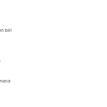
n biri
r
lnızca