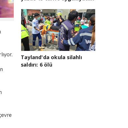
m
lıyor.
Tayland'da okula silahlı
saldırı: 6 ölü
en
n
çevre