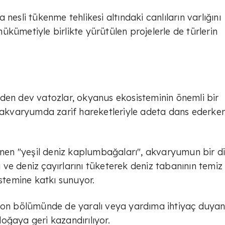
nesli tükenme tehlikesi altındaki canlıların varlığını
kümetiyle birlikte yürütülen projelerle de türlerin
den dev vatozlar, okyanus ekosisteminin önemli bir
, akvaryumda zarif hareketleriyle adeta dans ederke
linen "yeşil deniz kaplumbağaları", akvaryumun bir d
rı ve deniz çayırlarını tüketerek deniz tabanının temiz
istemine katkı sunuyor.
syon bölümünde de yaralı veya yardıma ihtiyaç duya
oğaya geri kazandırılıyor.