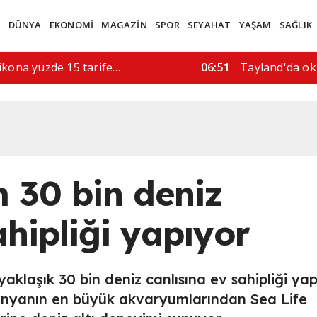
M
DÜNYA
EKONOMİ
MAGAZİN
SPOR
SEYAHAT
YAŞAM
SAĞLIK
rı, 5 kişi hayatını…
08:52
"İran'a askeri 
 30 bin deniz
ahipliği yapıyor
aklaşık 30 bin deniz canlısına ev sahipliği ya
dünyanın en büyük akvaryumlarından Sea Life