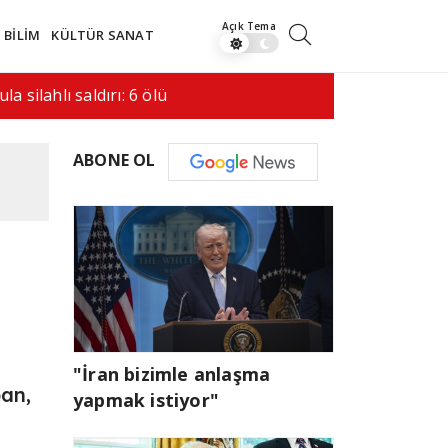
BİLİM
KÜLTÜR SANAT
saldırı hala bir…
08:41
İran ile 
ABONE OL
"İran bizimle anlaşma
pan,
yapmak istiyor"