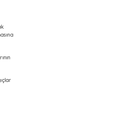
ak
masına
rının
ıçlar