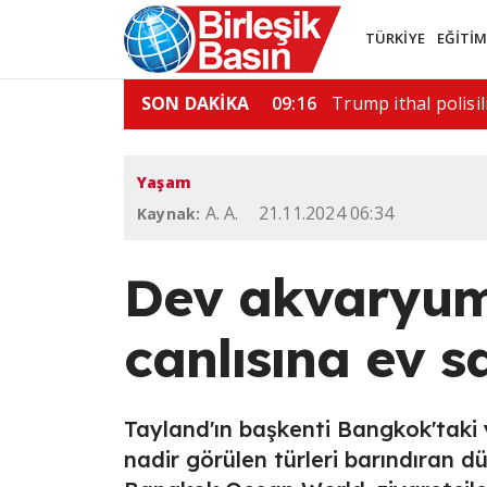
TÜRKİYE
EĞİTİ
saldırı: 6 ölü
SON DAKİKA
11:52
ABD'de silahlı saldı
Yaşam
A. A.
21.11.2024 06:34
Kaynak:
Dev akvaryum
canlısına ev s
Tayland'ın başkenti Bangkok'taki y
nadir görülen türleri barındıran 