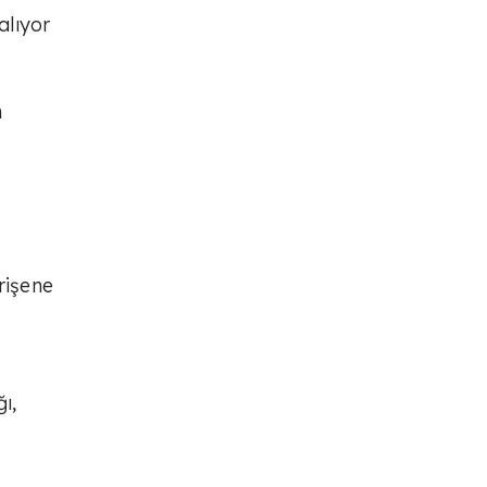
alıyor
n
rişene
ı,