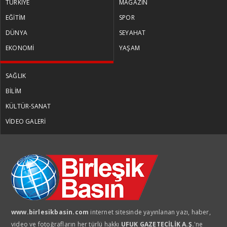
TÜRKİYE
MAGAZİN
EĞİTİM
SPOR
DÜNYA
SEYAHAT
EKONOMİ
YAŞAM
SAĞLIK
BİLİM
KÜLTÜR-SANAT
VİDEO GALERİ
www.birlesikbasin.com
internet sitesinde yayınlanan yazı, haber,
video ve fotoğrafların her türlü hakkı
UFUK GAZETECİLİK A.Ş.
'ne