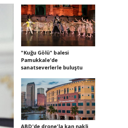
"Kuğu Gölü" balesi
Pamukkale'de
sanatseverlerle buluştu
ABD'de drone'la kan nakli