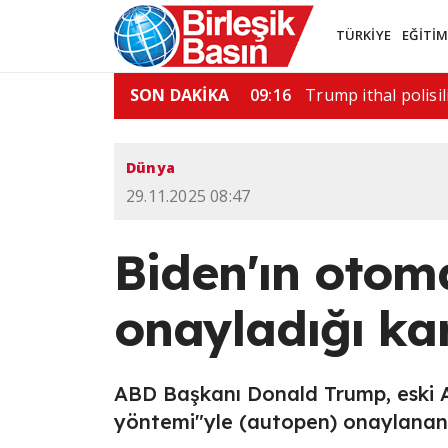
TÜRKİYE
EĞİTİ
ı saldırı: 6 ölü
SON DAKİKA
11:52
ABD'de silahlı sald
Dünya
29.11.2025 08:47
Biden'ın otom
onayladığı kar
ABD Başkanı Donald Trump, eski 
yöntemi"yle (autopen) onaylanan B