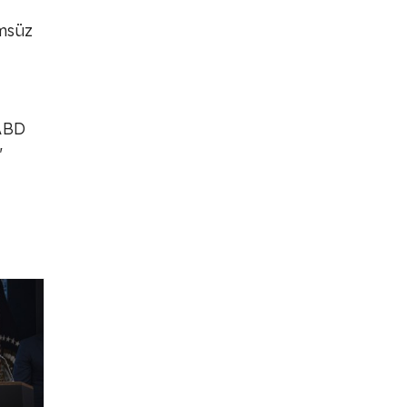
ümsüz
 ABD
"