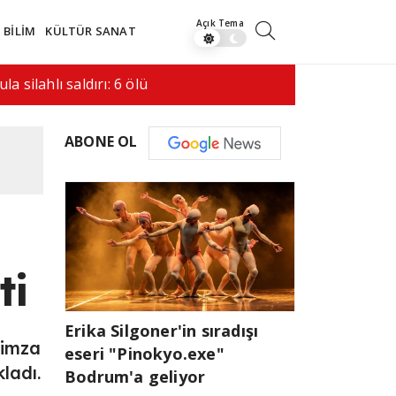
BİLİM
KÜLTÜR SANAT
 saldırı hala bir…
08:41
İran ile
ABONE OL
ti
Erika Silgoner'in sıradışı
 imza
eseri "Pinokyo.exe"
ladı.
Bodrum'a geliyor