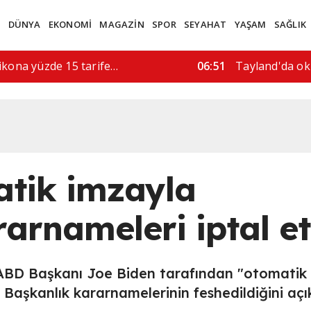
M
DÜNYA
EKONOMİ
MAGAZİN
SPOR
SEYAHAT
YAŞAM
SAĞLIK
ırı, 5 kişi hayatını…
08:52
"İran'a askeri
atik imzayla
arnameleri iptal et
ABD Başkanı Joe Biden tarafından "otomatik
aşkanlık kararnamelerinin feshedildiğini açık