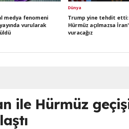
Dünya
al medya fenomeni
Trump yine tehdit etti:
 yayında vurularak
Hürmüz açılmazsa İran'
üldü
vuracağız
n ile Hürmüz geçiş
aştı