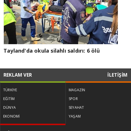
Tayland'da okula silahlı saldırı: 6 ölü
REKLAM VER
İLETİŞİM
TÜRKİYE
MAGAZİN
EĞİTİM
SPOR
DÜNYA
SEYAHAT
EKONOMİ
YAŞAM