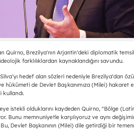
Quirno, Brezilya'nın Arjantin'deki diplomatik temsil
deolojik farklılıklardan kaynaklandığını savundu.
a Silva'yı hedef alan sözleri nedeniyle Brezilya'dan özü
ve hükümeti de Devlet Başkanımıza (Milei) hakaret e
 kullandı.
meye istekli olduklarını kaydeden Quirno, "Bölge (Lati
iyor. Bunu memnuniyetle karşılıyoruz ve aynı değişimi
, Devlet Başkanının (Milei) dile getirdiği bir temenn