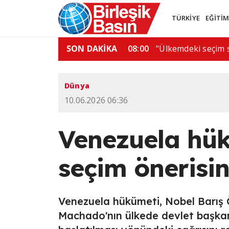
TÜRKİYE
EĞİTİ
nı Quirno, Brezilya'dan…
SON DAKİKA
08:00
"Ülkemdeki seçim s
Dünya
10.06.2026 06:36
Venezuela hük
seçim önerisin
Venezuela hükümeti, Nobel Barış Ö
Machado'nın ülkede devlet başkan