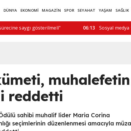
M
DÜNYA
EKONOMİ
MAGAZİN
SPOR
SEYAHAT
YAŞAM
SAĞLIK
ürecine saygı gösterilmeli"
06:13
Sosyal medya 
ümeti, muhalefetin
i reddetti
dülü sahibi muhalif lider Maria Corina
lığı seçimlerinin düzenlenmesi amacıyla müz