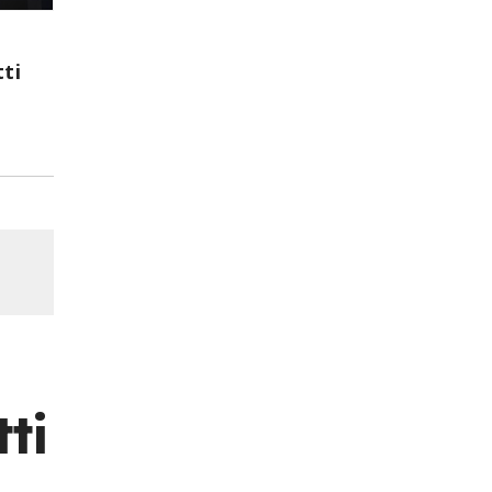
tti
ti