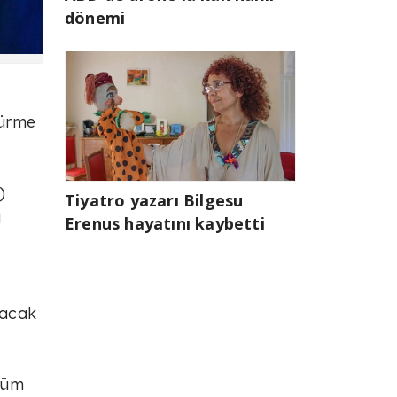
dönemi
türme
)
Tiyatro yazarı Bilgesu
ı
Erenus hayatını kaybetti
şacak
 tüm