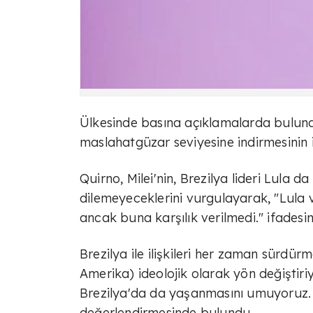
Ülkesinde basına açıklamalarda bulunan 
maslahatgüzar seviyesine indirmesinin i
Quirno, Milei'nin, Brezilya lideri Lula d
dilemeyeceklerini vurgulayarak, "Lula 
ancak buna karşılık verilmedi." ifadesini
Brezilya ile ilişkileri her zaman sürdür
Amerika) ideolojik olarak yön değiştir
Brezilya'da da yaşanmasını umuyoruz. Bu
değerlendirmesinde bulundu.