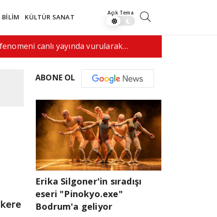
BİLİM
KÜLTÜR SANAT
fenomeni canlı yayında vurularak…
17:50
ABD'de dr
ABONE OL
Erika Silgoner'in sıradışı
eseri "Pinokyo.exe"
akere
Bodrum'a geliyor