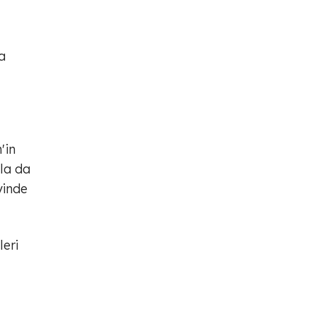
a
'in
ula da
yinde
leri
n