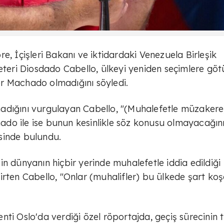
e, İçişleri Bakanı ve iktidardaki Venezuela Birleşik
reteri Diosdado Cabello, ülkeyi yeniden seçimlere gö
r Machado olmadığını söyledi.
adığını vurgulayan Cabello, "(Muhalefetle müzakere
do ile ise bunun kesinlikle söz konusu olmayacağın
sinde bulundu.
n dünyanın hiçbir yerinde muhalefetle iddia edildiği
irten Cabello, "Onlar (muhalifler) bu ülkede şart ko
nti Oslo'da verdiği özel röportajda, geçiş sürecinin