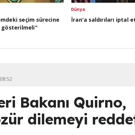
Dünya
emdeki seçim sürecine
İran'a saldırıları iptal e
 gösterilmeli"
 08:52
leri Bakanı Quirno,
zür dilemeyi reddet