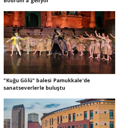
Bodrum'a geliyor
"Kuğu Gölü" balesi Pamukkale'de
sanatseverlerle buluştu