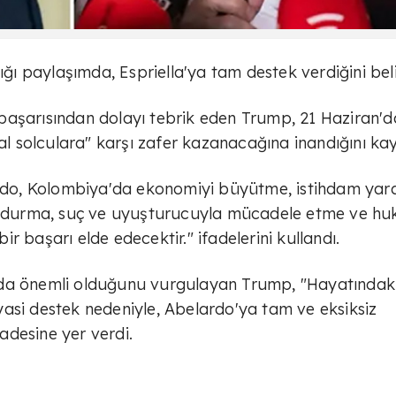
 paylaşımda, Espriella'ya tam destek verdiğini belir
ki başarısından dolayı tebrik eden Trump, 21 Haziran'd
kal solculara" karşı zafer kazanacağına inandığını kay
do, Kolombiya'da ekonomiyi büyütme, istihdam yar
durdurma, suç ve uyuşturucuyla mücadele etme ve hu
r başarı elde edecektir." ifadelerini kullandı.
 da önemli olduğunu vurgulayan Trump, "Hayatındak
asi destek nedeniyle, Abelardo'ya tam ve eksiksiz
adesine yer verdi.