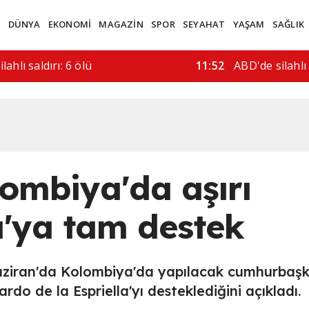
M
DÜNYA
EKONOMİ
MAGAZİN
SPOR
SEYAHAT
YAŞAM
SAĞLIK
rı hala bir…
08:41
İran ile Umma
ombiya'da aşırı
a'ya tam destek
ziran'da Kolombiya'da yapılacak cumhurbaşk
rdo de la Espriella'yı desteklediğini açıkladı.