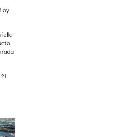
i oy
iella
acto
sırada
 21