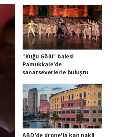
"Kuğu Gölü" balesi
Pamukkale'de
sanatseverlerle buluştu
ABD'de drone'la kan nakli