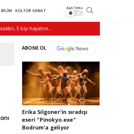
BİLİM
KÜLTÜR SANAT
n ile Hürmüz geçişi konusunda…
08:01
Arjantin 
ABONE OL
Erika Silgoner'in sıradışı
anı
eseri "Pinokyo.exe"
Bodrum'a geliyor