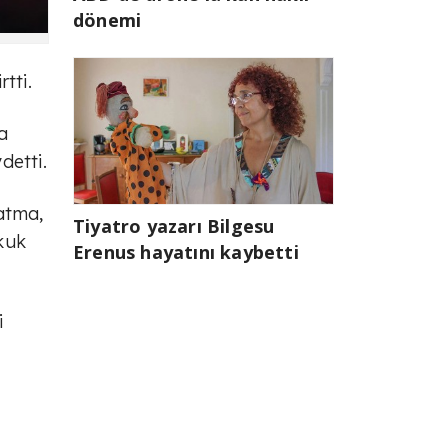
dönemi
tti.
a
detti.
atma,
Tiyatro yazarı Bilgesu
kuk
Erenus hayatını kaybetti
i