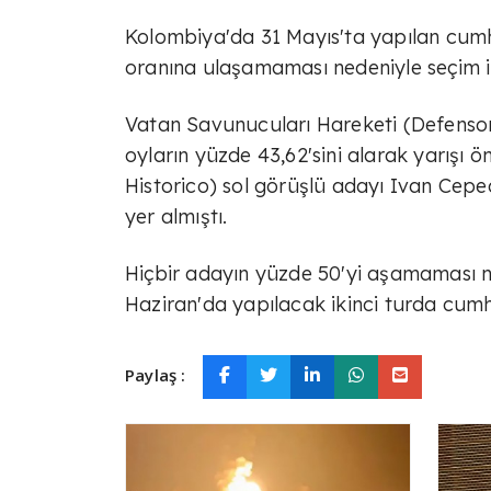
Kolombiya'da 31 Mayıs'ta yapılan cumhu
oranına ulaşamaması nedeniyle seçim ik
Vatan Savunucuları Hareketi (Defensore
oyların yüzde 43,62'sini alarak yarışı ö
Historico) sol görüşlü adayı Ivan Ceped
yer almıştı.
Hiçbir adayın yüzde 50'yi aşamaması ned
Haziran'da yapılacak ikinci turda cumh
Paylaş :