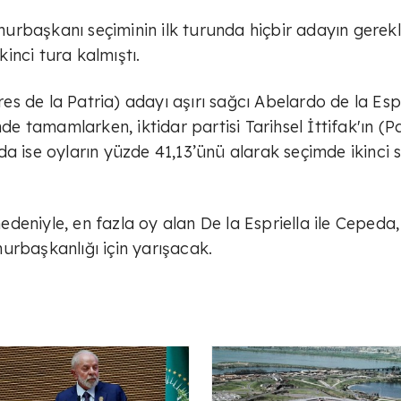
rbaşkanı seçiminin ilk turunda hiçbir adayın gerekl
inci tura kalmıştı.
s de la Patria) adayı aşırı sağcı Abelardo de la Espr
nde tamamlarken, iktidar partisi Tarihsel İttifak'ın (P
a ise oyların yüzde 41,13’ünü alarak seçimde ikinci 
eniyle, en fazla oy alan De la Espriella ile Cepeda,
urbaşkanlığı için yarışacak.