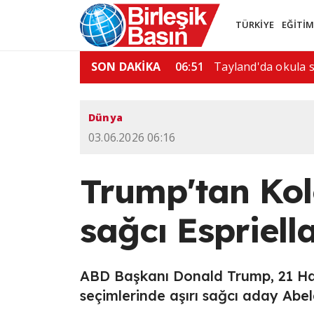
TÜRKİYE
EĞİTİ
 kişi hayatını…
SON DAKİKA
08:52
"İran'a askeri saldı
Dünya
03.06.2026 06:16
Trump'tan Kol
sağcı Espriell
ABD Başkanı Donald Trump, 21 Ha
seçimlerinde aşırı sağcı aday Abela