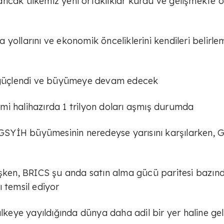
ncak ülkemiz yeni ortaklıklar kurdu ve gelişmekte o
yollarını ve ekonomik önceliklerini kendileri belirl
ği güçlendi ve büyümeye devam edecek
acmi halihazırda 1 trilyon doları aşmış durumda
 GSYİH büyümesinin neredeyse yarısını karşılarken, G
işken, BRICS şu anda satın alma gücü paritesi bazın
 temsil ediyor
eye yayıldığında dünya daha adil bir yer haline gel