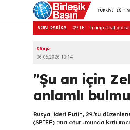
TÜRKİYE
EĞİTİ
saldırı: 6 ölü
SON DAKİKA
11:52
ABD'de silahlı saldı
Dünya
06.06.2026 10:14
"Şu an için Ze
anlamlı bulm
Rusya lideri Putin, 29.'su düzenl
(SPIEF) ana oturumunda katılımcıl