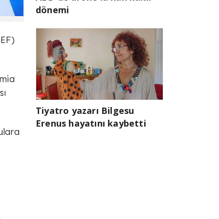
dönemi
IEF)
amia
sı
Tiyatro yazarı Bilgesu
Erenus hayatını kaybetti
ulara