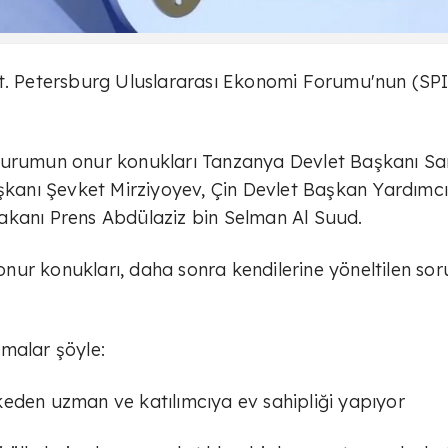
St. Petersburg Uluslararası Ekonomi Forumu'nun (SP
oturumun onur konukları Tanzanya Devlet Başkanı S
anı Şevket Mirziyoyev, Çin Devlet Başkan Yardımcı
akanı Prens Abdülaziz bin Selman Al Suud.
ur konukları, daha sonra kendilerine yöneltilen sor
malar şöyle:
keden uzman ve katılımcıya ev sahipliği yapıyor