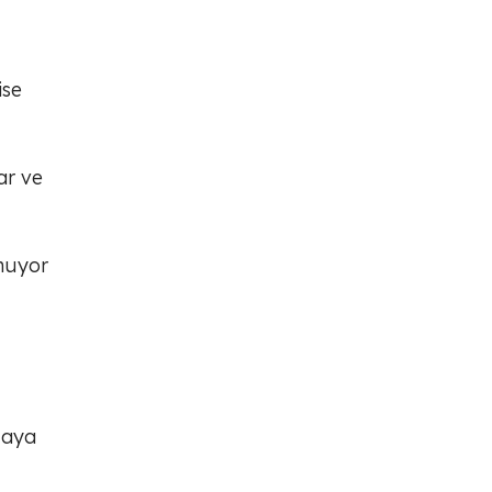
ise
ar ve
unuyor
maya