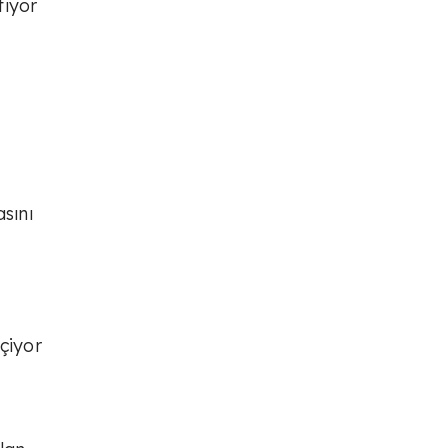
tıyor
sını
çiyor