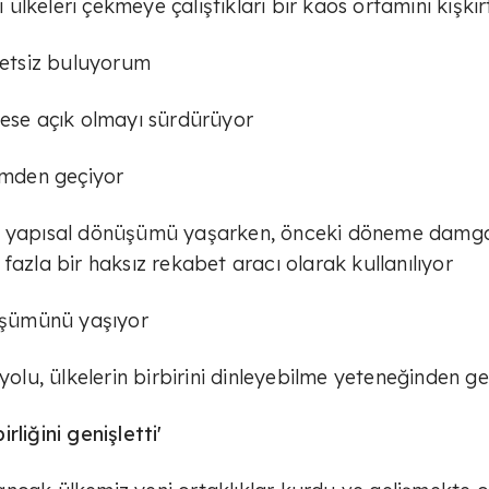
i ülkeleri çekmeye çalıştıkları bir kaos ortamını kışkır
iretsiz buluyorum
kese açık olmayı sürdürüyor
şümden geçiyor
ük yapısal dönüşümü yaşarken, önceki döneme damga
fazla bir haksız rekabet aracı olarak kullanılıyor
üşümünü yaşıyor
u, ülkelerin birbirini dinleyebilme yeteneğinden ge
liğini genişletti'