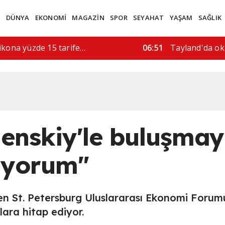
M
DÜNYA
EKONOMİ
MAGAZİN
SPOR
SEYAHAT
YAŞAM
SAĞLIK
rı, 5 kişi hayatını…
08:52
"İran'a askeri 
lenskiy'le buluşmay
uyorum"
enen St. Petersburg Uluslararası Ekonomi Forum
ara hitap ediyor.