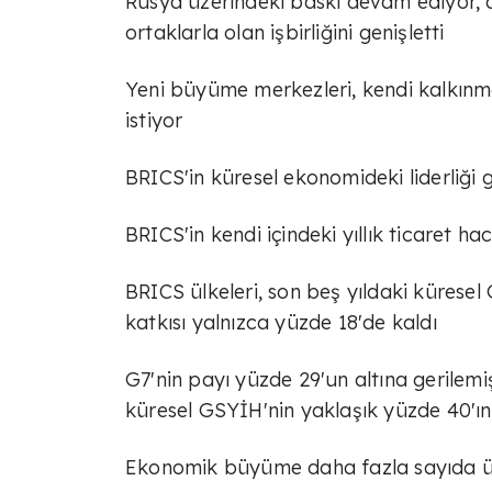
Rusya üzerindeki baskı devam ediyor, a
ortaklarla olan işbirliğini genişletti
Yeni büyüme merkezleri, kendi kalkınma 
istiyor
BRICS'in küresel ekonomideki liderli
BRICS'in kendi içindeki yıllık ticaret h
BRICS ülkeleri, son beş yıldaki küresel
katkısı yalnızca yüzde 18'de kaldı
G7'nin payı yüzde 29'un altına gerilem
küresel GSYİH'nin yaklaşık yüzde 40'ını
Ekonomik büyüme daha fazla sayıda ülk