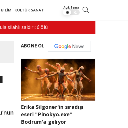
BİLİM
KÜLTÜR SANAT
saldırı hala bir…
08:41
İran ile 
ABONE OL
ı
Erika Silgoner'in sıradışı
u'nun
eseri "Pinokyo.exe"
Bodrum'a geliyor