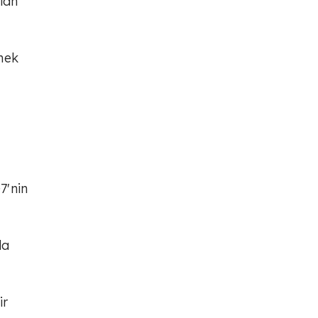
lan
emek
7'nin
da
ir