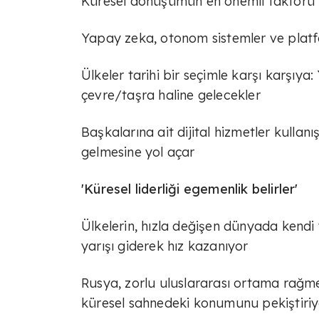
Küresel dönüşümün en önemli faktörü t
Yapay zeka, otonom sistemler ve platfo
Ülkeler tarihi bir seçimle karşı karşıya:
çevre/taşra haline gelecekler
Başkalarına ait dijital hizmetler kullan
gelmesine yol açar
'Küresel liderliği egemenlik belirler'
Ülkelerin, hızla değişen dünyada kendi
yarışı giderek hız kazanıyor
Rusya, zorlu uluslararası ortama rağmen
küresel sahnedeki konumunu pekiştiriy