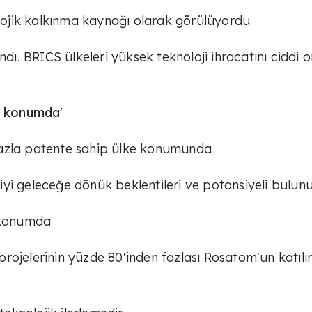
olojik kalkınma kaynağı olarak görülüyordu
. BRICS ülkeleri yüksek teknoloji ihracatını ciddi 
er konumda'
fazla patente sahip ülke konumunda
yi geleceğe dönük beklentileri ve potansiyeli bulun
r konumda
rojelerinin yüzde 80'inden fazlası Rosatom'un katılı