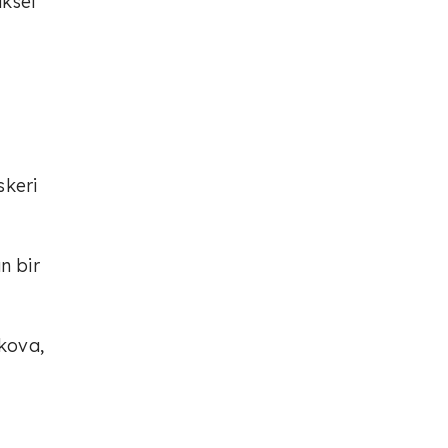
üksel
skeri
n bir
skova,