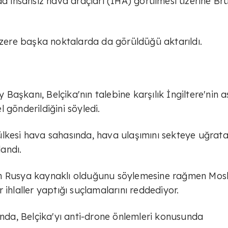
da insansız hava araçları (İHA) görülmesi üzerine Br
 üzere başka noktalarda da görüldüğü aktarıldı.
aşkanı, Belçika'nın talebine karşılık İngiltere'nin a
 gönderildiğini söyledi.
lkesi hava sahasında, hava ulaşımını sekteye uğrata
landı.
ların Rusya kaynaklı olduğunu söylemesine rağmen Mo
 ihlaller yaptığı suçlamalarını reddediyor.
da, Belçika'yı anti-drone önlemleri konusunda