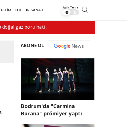
BİLİM
KÜLTÜR SANAT
anlaşma yapmak istiyor"
09:17
Doğumla v
ABONE OL
Bodrum'da "Carmina
k
Burana" prömiyer yaptı