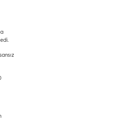
ha
edi.
sansız
0
n