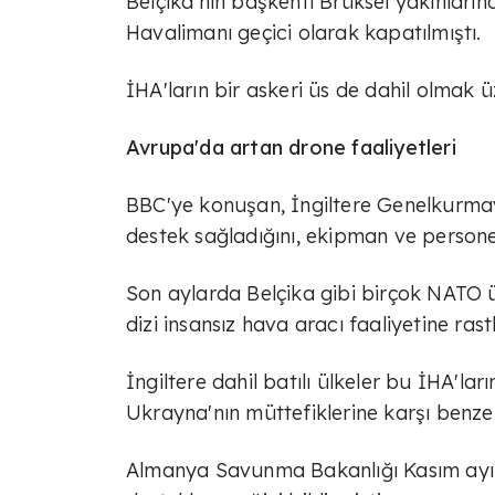
Belçika'nın başkenti Brüksel yakınların
Havalimanı geçici olarak kapatılmıştı.
İHA'ların bir askeri üs de dahil olmak
Avrupa'da artan drone faaliyetleri
BBC'ye konuşan, İngiltere Genelkurmay B
destek sağladığını, ekipman ve personel
Son aylarda Belçika gibi birçok NATO ü
dizi insansız hava aracı faaliyetine rast
İngiltere dahil batılı ülkeler bu İHA'
Ukrayna'nın müttefiklerine karşı benzer
Almanya Savunma Bakanlığı Kasım ayın