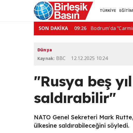
TÜRKİYE
EĞİTİ
az boru hattı…
SON DAKİKA
06:01
De la Espriella'dan
Dünya
BBC
12.12.2025 10:24
Kaynak:
"Rusya beş yı
saldırabilir"
NATO Genel Sekreteri Mark Rutte, 
ülkesine saldırabileceğini söyledi.