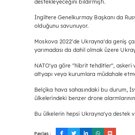
destekleyeceğini bildirmişti.
İngiltere Genelkurmay Başkanı da Rusy
olduğunu savunuyor.
Moskova 2022'de Ukrayna'da geniş çaplı 
yarımadası da dahil olmak üzere Ukrayn
NATO'ya göre "hibrit tehditler", askeri 
altyapı veya kurumlara müdahale etmek
Belçika hava sahasındaki bu durum, İ
ülkelerindeki benzer drone alarmlarının
Bu ülkelerin hepsi Ukrayna'ya destek v
Paylaş :