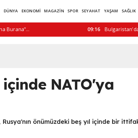
M
DÜNYA
EKONOMİ
MAGAZİN
SPOR
SEYAHAT
YAŞAM
SAĞLIK
 "yasa dışı…
15:57
"İran bizimle 
l içinde NATO'ya
Rusya'nın önümüzdeki beş yıl içinde bir ittifa