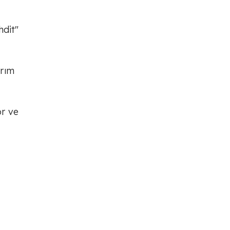
hdit"
ırım
or ve