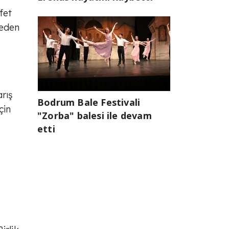
fet
 eden
rış
Bodrum Bale Festivali
çin
"Zorba" balesi ile devam
etti