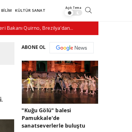
BİLİM
KÜLTÜR SANAT
 fenomeni canlı yayında vurularak…
17:50
ABD'de d
ABONE OL
.
"Kuğu Gölü" balesi
Pamukkale'de
sanatseverlerle buluştu