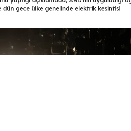
 günü yaptığı açıklamada, ABD'nin uyguladığı ağ
dün gece ülke genelinde elektrik kesintisi