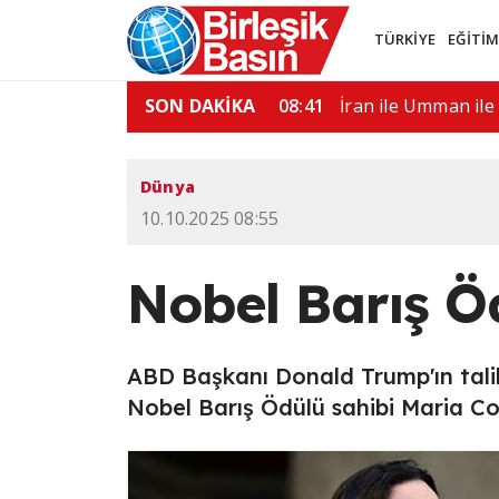
TÜRKİYE
EĞİTİ
anı Quirno, Brezilya'dan…
SON DAKİKA
08:00
"Ülkemdeki seçim 
Dünya
10.10.2025 08:55
Nobel Barış 
ABD Başkanı Donald Trump'ın tali
Nobel Barış Ödülü sahibi Maria C