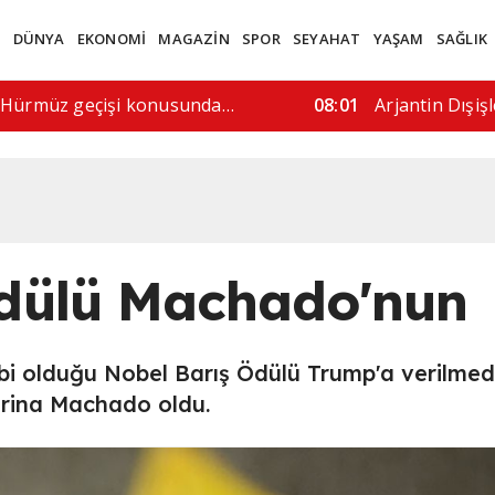
M
DÜNYA
EKONOMİ
MAGAZİN
SPOR
SEYAHAT
YAŞAM
SAĞLIK
sürecine saygı gösterilmeli"
06:13
Sosyal medya
Ödülü Machado'nun
bi olduğu Nobel Barış Ödülü Trump'a verilmedi
orina Machado oldu.