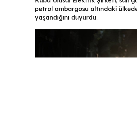
Küba Ulusal Elektrik Şirketi, salı
petrol ambargosu altındaki ülkede 
yaşandığını duyurdu.