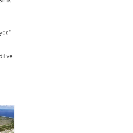
irlik
yor.”
il ve