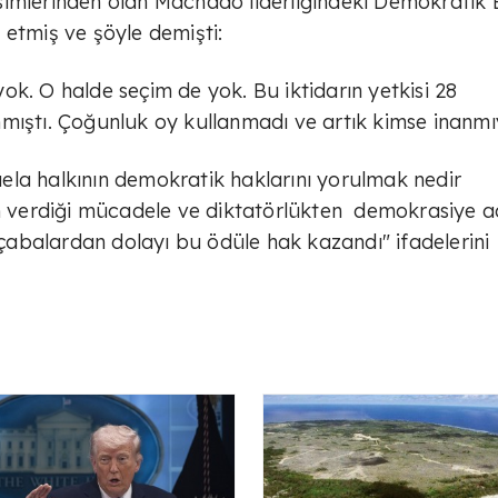
imlerinden olan Machado liderliğindeki Demokratik B
 etmiş ve şöyle demişti:
ok. O halde seçim de yok. Bu iktidarın yetkisi 28
mıştı. Çoğunluk oy kullanmadı ve artık kimse inanmı
ela halkının demokratik haklarını yorulmak nedir
verdiği mücadele ve diktatörlükten demokrasiye ad
i çabalardan dolayı bu ödüle hak kazandı" ifadelerini