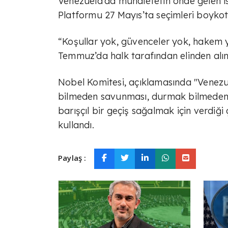
Venezuela’da muhalefetin önde gelen is
Platformu 27 Mayıs’ta seçimleri boykot
“Koşullar yok, güvenceler yok, hakem y
Temmuz’da halk tarafından elinden alın
Nobel Komitesi, açıklamasında "Venezu
bilmeden savunması, durmak bilmeden 
barışçıl bir geçiş sağalmak için verdiğ
kullandı.
Paylaş :