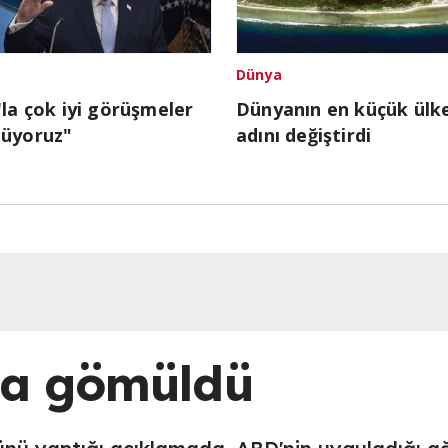
Dünya
'la çok iyi görüşmeler
Dünyanın en küçük ülke
tüyoruz"
adını değiştirdi
ğa gömüldü